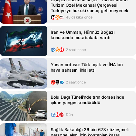
Turizm Özel Mekansal Çerçevesi
Türkiye'ye hukuki sonuç getirmeyecek
48 dakika önce
İran ve Umman, Hürmüz Boğazı
konusunda mutabakata vardı
2 saat önce
Yunan ordusu: Türk uçak ve İHA'ları
hava sahasını ihlal etti
2 saat önce
Bolu Dağı Tüneli'nde tırın dorsesinde
çıkan yangın söndürüldü
Dün
Sağlık Bakanlığı 26 bin 673 sözleşmeli
personel alımı için kontenjan kararı