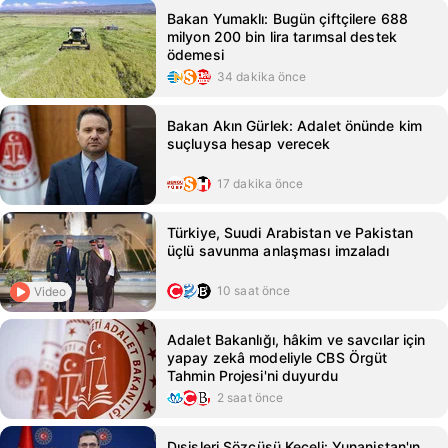
Bakan Yumaklı: Bugün çiftçilere 688
milyon 200 bin lira tarımsal destek
ödemesi
34 dakika önce
Bakan Akın Gürlek: Adalet önünde kim
suçluysa hesap verecek
17 dakika önce
Türkiye, Suudi Arabistan ve Pakistan
üçlü savunma anlaşması imzaladı
10 saat önce
Video
Adalet Bakanlığı, hâkim ve savcılar için
yapay zekâ modeliyle CBS Örgüt
Tahmin Projesi'ni duyurdu
2 saat önce
Dışişleri Sözcüsü Keçeli: Yunanistan'ın