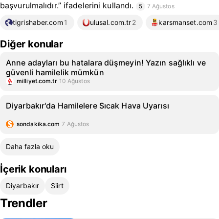
başvurulmalıdır.” ifadelerini kullandı.
5
7 Ağustos
tigrishaber.com
1
ulusal.com.tr
2
karsmanset.com
3
Diğer konular
Anne adayları bu hatalara düşmeyin! Yazın sağlıklı ve
güvenli hamilelik mümkün
milliyet.com.tr
10 Ağustos
Diyarbakır'da Hamilelere Sıcak Hava Uyarısı
sondakika.com
7 Ağustos
Daha fazla oku
İçerik konuları
Diyarbakır
Siirt
Trendler