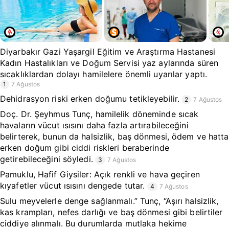
Diyarbakır Gazi Yaşargil Eğitim ve Araştırma Hastanesi
Kadın Hastalıkları ve Doğum Servisi yaz aylarında süren
sıcaklıklardan dolayı hamilelere önemli uyarılar yaptı.
1
7 Ağustos
Dehidrasyon riski erken doğumu tetikleyebilir.
2
7 Ağustos
Doç. Dr. Şeyhmus Tunç, hamilelik döneminde sıcak
havaların vücut ısısını daha fazla artırabileceğini
belirterek, bunun da halsizlik, baş dönmesi, ödem ve hatta
erken doğum gibi ciddi riskleri beraberinde
getirebileceğini söyledi.
3
7 Ağustos
Pamuklu, Hafif Giysiler: Açık renkli ve hava geçiren
kıyafetler vücut ısısını dengede tutar.
4
7 Ağustos
Sulu meyvelerle denge sağlanmalı.” Tunç, “Aşırı halsizlik,
kas krampları, nefes darlığı ve baş dönmesi gibi belirtiler
ciddiye alınmalı. Bu durumlarda mutlaka hekime