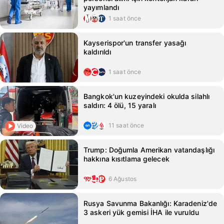
yayımlandı
1 saat önce
Kayserispor'un transfer yasağı
kaldırıldı
1 saat önce
Bangkok'un kuzeyindeki okulda silahlı
saldırı: 4 ölü, 15 yaralı
11 saat önce
Video
Trump: Doğumla Amerikan vatandaşlığı
hakkına kısıtlama gelecek
6 Ağustos
Rusya Savunma Bakanlığı: Karadeniz'de
3 askeri yük gemisi İHA ile vuruldu