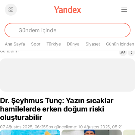
Ana Sayfa
Spor
Türkiye
Dünya
Siyaset
Günün içinden
Buradasın
Gündem
›
Dr. Şeyhmus Tunç: Yazın sıcaklar
hamilelerde erken doğum riski
oluşturabilir
07 Ağustos 2025, 06:25
Son güncelleme: 10 Ağustos 2025, 05:21