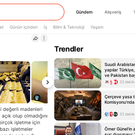
Gündem
Gündem
Alışveriş
et
Günün içinden
İş
Bilim & Teknoloji
Yaşam
Trendler
Suudi Arabista
yapılar Türkiye
ve Pakistan bay
ışıklandırıldı
32 dakik
Çerçeve yasa te
Komisyonu'nda 
i değerli madenleri
32 dakik
 açık olup olmadığını
irçok işletme için
bazı işletmeler
Ömer Günel'in 
suç duyurusu: 