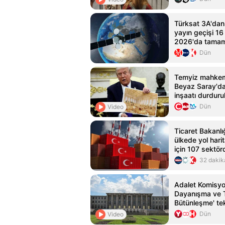
Türksat 3A'dan
yayın geçişi 1
2026'da tama
Dün
Temyiz mahkem
Beyaz Saray'da
inşaatı durduru
Dün
Video
Ticaret Bakanlı
ülkede yol harit
için 107 sektörd
açıklandı
32 dakik
Adalet Komisyon
Dayanışma ve 
Bütünleşme' tek
Dün
Video