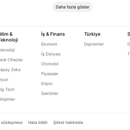
Daha fazla göster
Bilim &
İş & Finans
Türkiye
S
Teknoloji
Ekonomi
Depremler
D
eknoloji
İş Dünyası
T
kıllı Cihazlar
Otomobil
Yapay Zeka
Piyasalar
Oyun
Kripto
Big Tech
Sektörler
irişimler
ı sözleşmesi
Hata bildir
Şirket hakkında