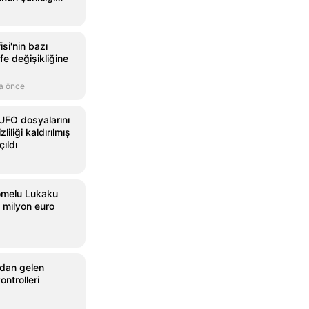
si'nin bazı
ife değişikliğine
a önce
UFO dosyalarını
liliği kaldırılmış
ıldı
omelu Lukaku
0 milyon euro
'dan gelen
ontrolleri