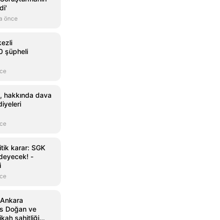
di'
a önce
ezli
 şüpheli
nce
, hakkında dava
iyeleri
nce
itik karar: SGK
ödeyecek! -
i
nce
 Ankara
es Doğan ve
ikah şahitliği