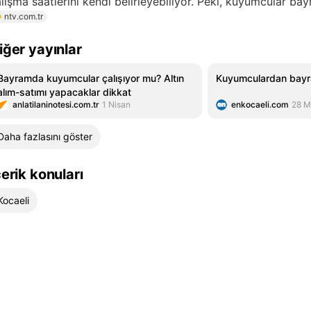
lışma saatlerini kendi belirleyebiliyor. Peki, kuyumcular ba
ntv.com.tr
iğer yayınlar
Bayramda kuyumcular çalışıyor mu? Altın
Kuyumculardan bayr
alım-satımı yapacaklar dikkat
anlatilaninotesi.com.tr
1 Nisan
enkocaeli.com
28 M
Daha fazlasını göster
çerik konuları
Kocaeli