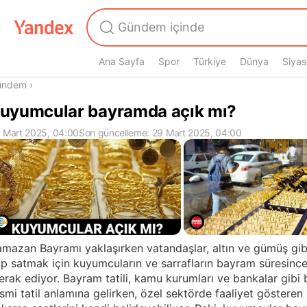
Ana Sayfa
Spor
Türkiye
Dünya
Siyas
radasın
ündem
›
uyumcular bayramda açık mı?
 Mart 2025, 04:00
Son güncelleme: 29 Mart 2025, 04:00
mazan Bayramı yaklaşırken vatandaşlar, altın ve gümüş gib
ıp satmak için kuyumcuların ve sarrafların bayram süresince
rak ediyor. Bayram tatili, kamu kurumları ve bankalar gibi b
smi tatil anlamına gelirken, özel sektörde faaliyet gösteren 