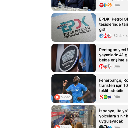
yaptı
Dün
EPDK, Petrol Ofi
tesislerinde tar
gitti
32 dakik
Pentagon yeni 
yayımladı: 41 giz
belge erişime aç
Dün
Fenerbahçe, R
transferi için 1
teklif edebilir
Dün
Video
İspanya, İtalya
yolculara sınır k
uygulayacak
Dün
Video