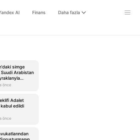
Yandex AI
Finans
Daha fazla
n'daki simge
, Suudi Arabistan
raklarıyla
a önce
klifi Adalet
kabul edildi
a önce
avukatlarından
'Soruşturmanın