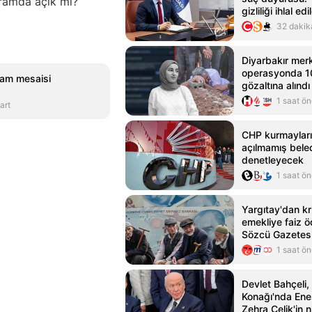
yramda açık mı?
gizliliği ihlal edil
32 dakik
Diyarbakır merk
operasyonda 10
am mesaisi
gözaltına alındı
1 saat ö
art
CHP kurmayları
açılmamış beled
denetleyecek
1 saat ö
Yargıtay'dan kr
emekliye faiz 
Sözcü Gazetes
1 saat ö
Devlet Bahçeli,
Konağı'nda En
Zehra Çelik'in n