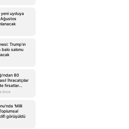
 yeni uyduya
6 Ağustos
mlanacak
esi: Trump'ın
 balo salonu
lacak
ğı'ndan 80
ası! İhracatçılar
e fırsatlar
a önce
u'nda 'Milli
Toplumsal
lifi görüşüldü