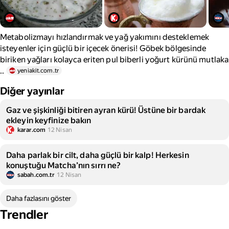
Metabolizmayı hızlandırmak ve yağ yakımını desteklemek
isteyenler için güçlü bir içecek önerisi! Göbek bölgesinde
biriken yağları kolayca eriten pul biberli yoğurt kürünü mutlaka
..
yeniakit.com.tr
Diğer yayınlar
Gaz ve şişkinliği bitiren ayran kürü! Üstüne bir bardak
ekleyin keyfinize bakın
karar.com
12 Nisan
Daha parlak bir cilt, daha güçlü bir kalp! Herkesin
konuştuğu Matcha’nın sırrı ne?
sabah.com.tr
12 Nisan
Daha fazlasını göster
Trendler