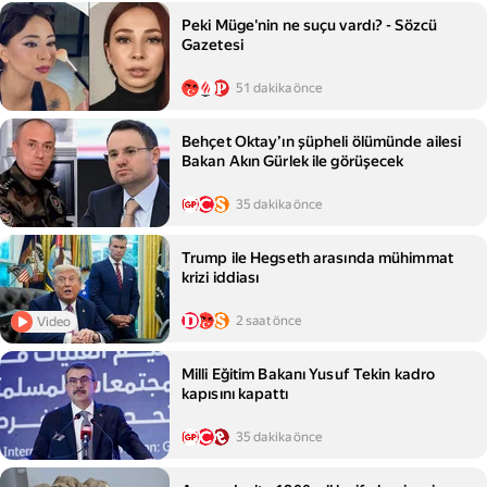
Peki Müge'nin ne suçu vardı? - Sözcü
Gazetesi
51 dakika önce
Behçet Oktay’ın şüpheli ölümünde ailesi
Bakan Akın Gürlek ile görüşecek
35 dakika önce
Trump ile Hegseth arasında mühimmat
krizi iddiası
2 saat önce
Video
Milli Eğitim Bakanı Yusuf Tekin kadro
kapısını kapattı
35 dakika önce