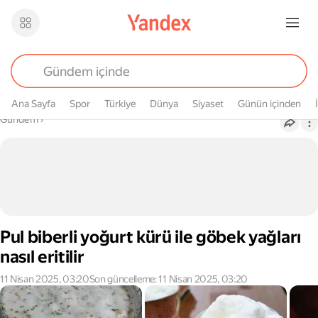
Ana Sayfa
Spor
Türkiye
Dünya
Siyaset
Günün içinden
Buradasın
Gündem
›
Pul biberli yoğurt kürü ile göbek yağları
nasıl eritilir
11 Nisan 2025, 03:20
Son güncelleme: 11 Nisan 2025, 03:20