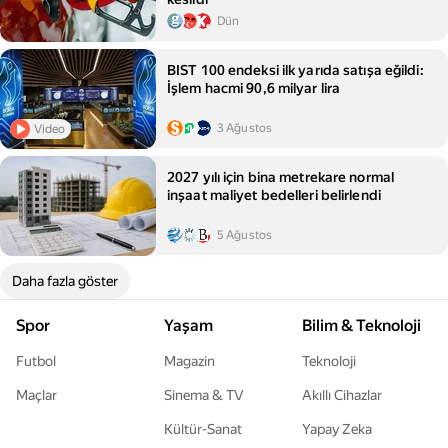
Dün
BIST 100 endeksi ilk yarıda satışa eğildi:
İşlem hacmi 90,6 milyar lira
3 Ağustos
Video
2027 yılı için bina metrekare normal
inşaat maliyet bedelleri belirlendi
5 Ağustos
Daha fazla göster
Spor
Yaşam
Bilim & Teknoloji
Futbol
Magazin
Teknoloji
Maçlar
Sinema & TV
Akıllı Cihazlar
Kültür-Sanat
Yapay Zeka