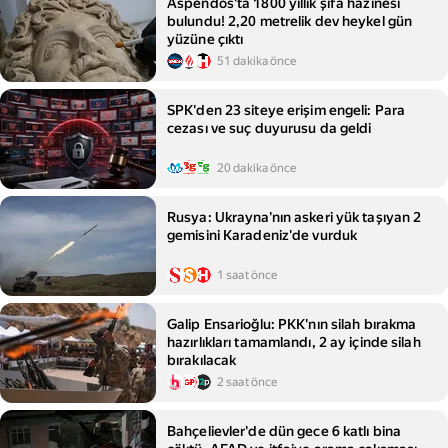
Aspendos'ta 1800 yıllık şifa hazinesi
bulundu! 2,20 metrelik dev heykel gün
yüzüne çıktı
51 dakika önce
SPK'den 23 siteye erişim engeli: Para
cezası ve suç duyurusu da geldi
20 dakika önce
Rusya: Ukrayna'nın askeri yük taşıyan 2
gemisini Karadeniz'de vurduk
1 saat önce
Galip Ensarioğlu: PKK'nın silah bırakma
hazırlıkları tamamlandı, 2 ay içinde silah
bırakılacak
2 saat önce
Bahçelievler'de dün gece 6 katlı bina