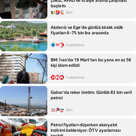
çöktü, AFAD ve itfaiye arama çalışması
başlattı
Dün
Akdeniz ve Ege'de günlük kiralık mülk
fiyatları 6–75 bin lira arasında
2 saat önce
BM: İran’da 19 Mart’tan bu yana en az 56
kişi idam edildi
1 saat önce
Gabar'da rekor üretim: Günlük 83 bin varil
petrol
Dün
Petrol fiyatları düşerken akaryakıt
indirimi bekleniyor: ÖTV ayarlaması
kesildi