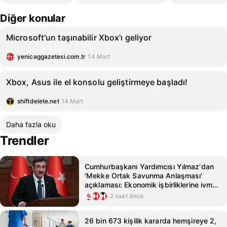
Diğer konular
Microsoft'un taşınabilir Xbox'ı geliyor
yenicaggazetesi.com.tr
14 Mart
Xbox, Asus ile el konsolu geliştirmeye başladı!
shiftdelete.net
14 Mart
Daha fazla oku
Trendler
Cumhurbaşkanı Yardımcısı Yılmaz'dan
'Mekke Ortak Savunma Anlaşması'
açıklaması: Ekonomik işbirliklerine ivme
kazandırmasını bekliyoruz
2 saat önce
26 bin 673 kişilik kararda hemşireye 2,