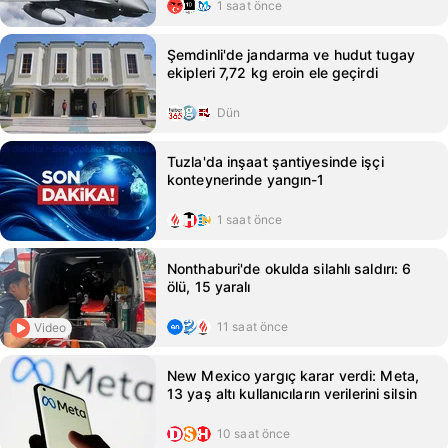
1 saat önce
Şemdinli'de jandarma ve hudut tugay
ekipleri 7,72 kg eroin ele geçirdi
Dün
Tuzla'da inşaat şantiyesinde işçi
konteynerinde yangın-1
1 saat önce
Nonthaburi'de okulda silahlı saldırı: 6
ölü, 15 yaralı
11 saat önce
Video
New Mexico yargıç karar verdi: Meta,
13 yaş altı kullanıcıların verilerini silsin
10 saat önce