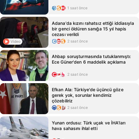
1 saat önce
Adana'da kızını rahatsız ettiği iddiasıyla
bir genci öldüren sanığa 15 yıl hapis
cezası verildi
2 saat önce
Video
Ahbap soruşturmasında tutuklanmıştı:
Ece Güner'den 6 maddelik açıklama
2 saat önce
Efkan Ala: Türkiye'de üçüncü göze
gerek yok, sorunlar kendimiz
çözebiliriz
2 saat önce
Yunan ordusu: Türk uçak ve İHA'ları
hava sahasını ihlal etti