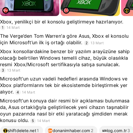
Xbox, yenilikçi bir el konsolu geliştirmeye hazırlanıyor.
1
14 Mart
The Verge’den Tom Warren'a göre Asus, Xbox el konsolu
için Microsoft’un ilk iş ortağı olabilir.
2
13 Mart
Xbox konsollardakine benzer bir yazılım arayüzüne sahip
olacağı belirtilen Windows temelli cihaz, büyük olasılıkla
resmi Xbox/Microsoft sertifikasıyla satışa sunulacak.
3
13 Mart
Microsoft'un uzun vadeli hedefleri arasında Windows ve
Xbox platformlarını tek bir ekosistemde birleştirmek yer
alıyor.
4
14 Mart
Microsoft'un konuya dair resmi bir açıklaması bulunmasa
da, Asus ortaklığıyla geliştirilecek yeni cihazın taşınabilir
oyun pazarında nasıl bir etki yaratacağı şimdiden merak
konusu oldu.
5
14 Mart
shiftdelete.net
1
donanimhaber.com
2
log.com.tr
3