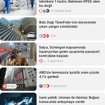
teknikere 1 kadro: Beklenen KPSS alımı
bu değil
41 dakika önce
Bolu Dağı Tüneli'nde tırın dorsesinde
çıkan yangın söndürüldü
Dün
İtalya, Schengen kapsamında
İspanya'dan gelen uçuşlarda pasaport
kontrolüne başladı
2 saat önce
ABD'de temmuzda işsizlik oranı yüzde
4,1'e geriledi
2 saat önce
Video
İranlı yetkili: Umman ile Hürmüz Boğazı
konusunda anlaşmaya varıldı