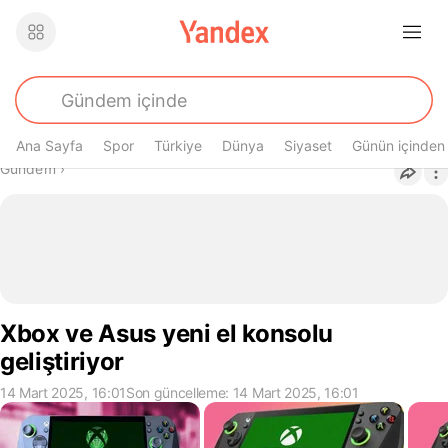
Ana Sayfa
Spor
Türkiye
Dünya
Siyaset
Günün içinden
Buradasın
Gündem
›
Xbox ve Asus yeni el konsolu
geliştiriyor
14 Mart 2025, 16:01
Son güncelleme: 14 Mart 2025, 16:01