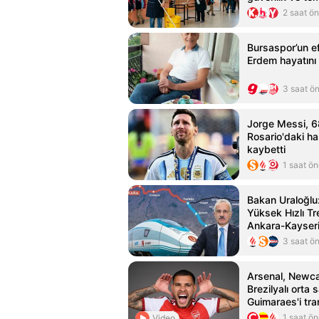
alınacak
2 saat ö
Bursaspor’un e
Erdem hayatını
3 saat ö
Jorge Messi, 6
Rosario'daki h
kaybetti
1 saat ö
Bakan Uraloğlu
Yüksek Hızlı Tr
Ankara-Kayseri
dakika olacak
3 saat ö
Arsenal, Newca
Brezilyalı orta
Guimaraes'i tran
1 saat ö
Video