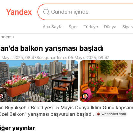
Ana Sayfa
Spor
Türkiye
Dünya
Siyas
radasın
ündem
›
an'da balkon yarışması başladı
 Mayıs 2025, 08:47
Son güncelleme: 05 Mayıs 2025, 08:47
n Büyükşehir Belediyesi, 5 Mayıs Dünya İklim Günü kapsam
zel Balkon" yarışması başvuruları başladı.
wanhaber.com
iğer yayınlar