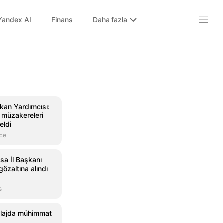
Yandex AI
Finans
Daha fazla
akan Yardımcısı:
 müzakereleri
eldi
nce
sa İl Başkanı
gözaltına alındı
s
plajda mühimmat