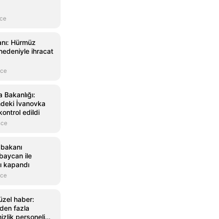
nce
anı: Hürmüz
nedeniyle ihracat
nce
Bakanlığı:
ndeki İvanovka
kontrol edildi
nce
şbakanı
baycan ile
ı kapandı
nce
üzel haber:
den fazla
izlik personeli