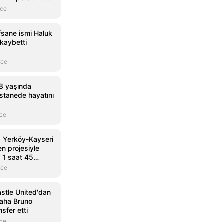
nce
fsane ismi Haluk
 kaybetti
nce
8 yaşında
astanede hayatını
nce
: Yerköy-Kayseri
en projesiyle
 1 saat 45
nce
stle United'dan
 saha Bruno
sfer etti
nce