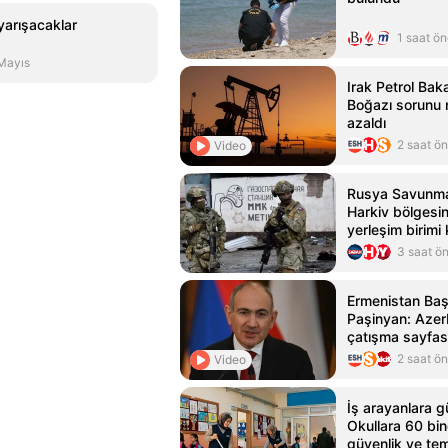
yarışacaklar
1 saat ö
Mayıs
Irak Petrol Bak
Boğazı sorunu 
azaldı
2 saat ö
Video
Rusya Savunma 
Harkiv bölgesi
yerleşim birimi 
3 saat ö
Ermenistan Ba
Paşinyan: Azer
çatışma sayfas
2 saat ö
Video
İş arayanlara g
Okullara 60 bin
güvenlik ve tem