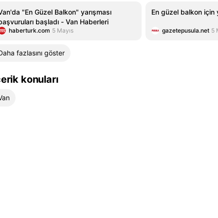
Van'da "En Güzel Balkon" yarışması
En güzel balkon için 
başvuruları başladı - Van Haberleri
haberturk.com
5 Mayıs
gazetepusula.net
5 
Daha fazlasını göster
çerik konuları
Van