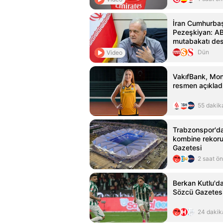
İran Cumhurba
Pezeşkiyan: AB
mutabakatı des
Dün
Video
VakıfBank, Mon
resmen açıklad
55 dakik
Trabzonspor'da 
kombine rekoru
Gazetesi
2 saat ö
Berkan Kutlu'd
Sözcü Gazetes
24 dakik