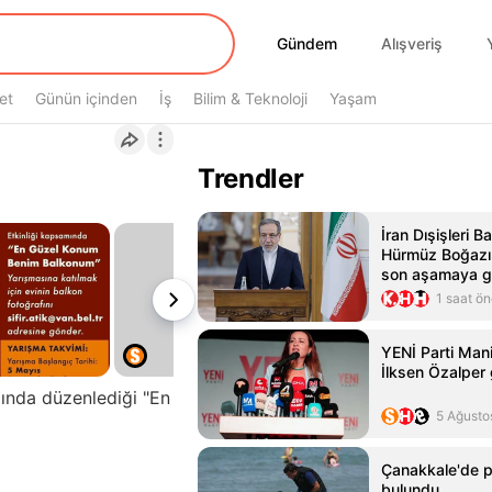
Gündem
Gündem
Alışveriş
et
Günün içinden
İş
Bilim & Teknoloji
Yaşam
Trendler
İran Dışişleri B
Hürmüz Boğazı
son aşamaya g
1 saat ö
YENİ Parti Mani
İlksen Özalper 
ında düzenlediği "En
5 Ağusto
Çanakkale'de 
bulundu