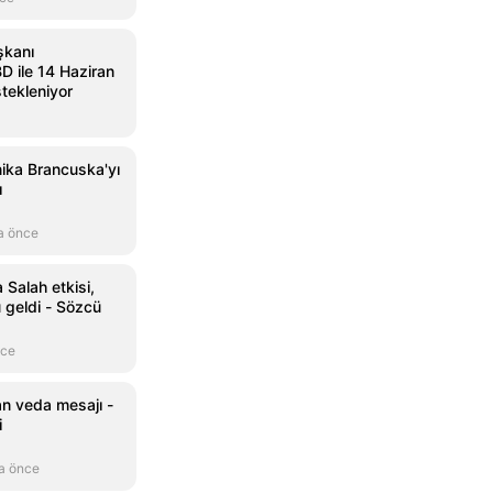
şkanı
D ile 14 Haziran
tekleniyor
ika Brancuska'yı
ı
a önce
Salah etkisi,
 geldi - Sözcü
nce
an veda mesajı -
i
a önce