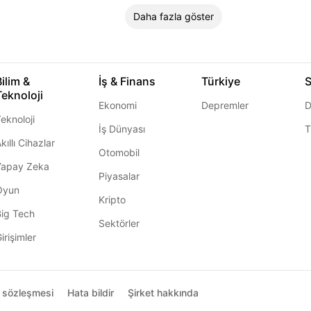
Daha fazla göster
Bilim &
İş & Finans
Türkiye
S
Teknoloji
Ekonomi
Depremler
D
eknoloji
İş Dünyası
T
kıllı Cihazlar
Otomobil
Yapay Zeka
Piyasalar
Oyun
Kripto
Big Tech
Sektörler
irişimler
ı sözleşmesi
Hata bildir
Şirket hakkında