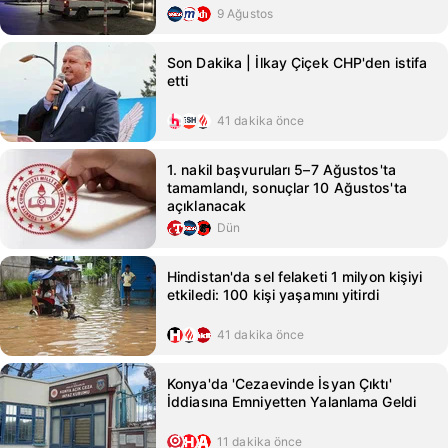
9 Ağustos
Son Dakika | İlkay Çiçek CHP'den istifa
etti
41 dakika önce
1. nakil başvuruları 5–7 Ağustos'ta
tamamlandı, sonuçlar 10 Ağustos'ta
açıklanacak
Dün
Hindistan'da sel felaketi 1 milyon kişiyi
etkiledi: 100 kişi yaşamını yitirdi
41 dakika önce
Konya'da 'Cezaevinde İsyan Çıktı'
İddiasına Emniyetten Yalanlama Geldi
11 dakika önce