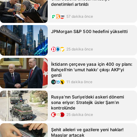
denetimleri artırıldı
57 dakika önce
JPMorgan S&P 500 hedefini yükseltti
25 dakika önce
İktidarın çerçeve yasa için 400 oy planı:
Bahçeli’nin 'umut hakkı' çıkışı AKP’yi
gerdi
11 dakika önce
Rusya’nın Suriye’deki askeri dönemi
sona eriyor: Stratejik üsler Şam’ın
kontrolünde
25 dakika önce
Şehit aileleri ve gazilere yeni haklar!
Maaşlar artacak