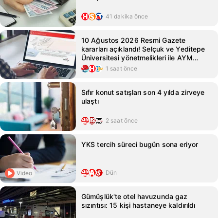
41 dakika önce
10 Ağustos 2026 Resmi Gazete
kararları açıklandı! Selçuk ve Yeditepe
Üniversitesi yönetmelikleri ile AYM
kararları Resmi Gazete'de!
1 saat önce
Sıfır konut satışları son 4 yılda zirveye
ulaştı
2 saat önce
YKS tercih süreci bugün sona eriyor
Dün
Video
Gümüşlük'te otel havuzunda gaz
sızıntısı: 15 kişi hastaneye kaldırıldı