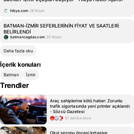
hibya.com
28 Nisan
BATMAN-İZMİR SEFERLERİNİN FİYAT VE SAATLERİ
BELİRLENDİ
batmancagdas.com
30 Nisan
Daha fazla oku
İçerik konuları
Batman
İzmir
Trendler
Araç sahiplerine kötü haber: Zorunlu
trafik sigortasında yeni primler açıklandı
- Sözcü Gazetesi
57 dakika önce
Okul sezonu öncesi kırtasiye