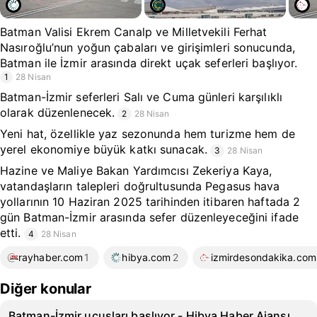
Batman Valisi Ekrem Canalp ve Milletvekili Ferhat
Nasıroğlu’nun yoğun çabaları ve girişimleri sonucunda,
Batman ile İzmir arasında direkt uçak seferleri başlıyor.
1
28 Nisan
Batman-İzmir seferleri Salı ve Cuma günleri karşılıklı
olarak düzenlenecek.
2
28 Nisan
Yeni hat, özellikle yaz sezonunda hem turizme hem de
yerel ekonomiye büyük katkı sunacak.
3
28 Nisan
Hazine ve Maliye Bakan Yardımcısı Zekeriya Kaya,
vatandaşların talepleri doğrultusunda Pegasus hava
yollarının 10 Haziran 2025 tarihinden itibaren haftada 2
gün Batman-İzmir arasında sefer düzenleyeceğini ifade
etti.
4
28 Nisan
rayhaber.com
1
hibya.com
2
izmirdesondakika.com.
Diğer konular
Batman-İzmir uçuşları başlıyor - Hibya Haber Ajansı