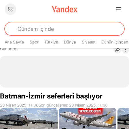
Ana Sayfa
Spor
Türkiye
Dünya
Siyaset
Günün içinden
Buradasın
Gündem
›
Batman-İzmir seferleri başlıyor
28 Nisan 2025, 11:08
Son güncelleme: 28 Nisan 2025, 11:08