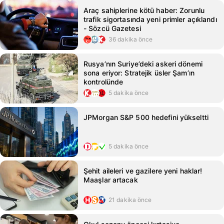
Araç sahiplerine kötü haber: Zorunlu
trafik sigortasında yeni primler açıklandı
- Sözcü Gazetesi
36 dakika önce
Rusya’nın Suriye’deki askeri dönemi
sona eriyor: Stratejik üsler Şam’ın
kontrolünde
5 dakika önce
JPMorgan S&P 500 hedefini yükseltti
5 dakika önce
Şehit aileleri ve gazilere yeni haklar!
Maaşlar artacak
21 dakika önce