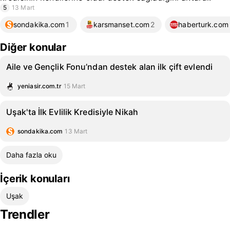
5
13 Mart
sondakika.com
1
karsmanset.com
2
haberturk.com
Diğer konular
Aile ve Gençlik Fonu’ndan destek alan ilk çift evlendi
yeniasir.com.tr
15 Mart
Uşak'ta İlk Evlilik Kredisiyle Nikah
sondakika.com
13 Mart
Daha fazla oku
İçerik konuları
Uşak
Trendler