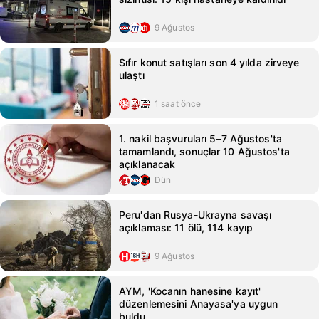
9 Ağustos
Sıfır konut satışları son 4 yılda zirveye
ulaştı
1 saat önce
1. nakil başvuruları 5–7 Ağustos'ta
tamamlandı, sonuçlar 10 Ağustos'ta
açıklanacak
Dün
Peru'dan Rusya-Ukrayna savaşı
açıklaması: 11 ölü, 114 kayıp
9 Ağustos
AYM, 'Kocanın hanesine kayıt'
düzenlemesini Anayasa'ya uygun
buldu