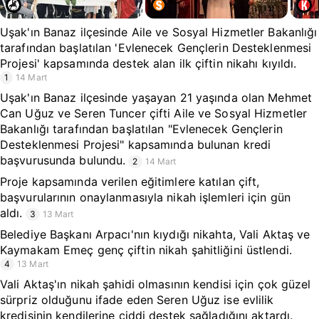
Uşak'ın Banaz ilçesinde Aile ve Sosyal Hizmetler Bakanlığı
tarafından başlatılan 'Evlenecek Gençlerin Desteklenmesi
Projesi' kapsamında destek alan ilk çiftin nikahı kıyıldı.
1
14 Mart
Uşak'ın Banaz ilçesinde yaşayan 21 yaşında olan Mehmet
Can Uğuz ve Seren Tuncer çifti Aile ve Sosyal Hizmetler
Bakanlığı tarafından başlatılan "Evlenecek Gençlerin
Desteklenmesi Projesi" kapsamında bulunan kredi
başvurusunda bulundu.
2
14 Mart
Proje kapsamında verilen eğitimlere katılan çift,
başvurularının onaylanmasıyla nikah işlemleri için gün
aldı.
3
13 Mart
Belediye Başkanı Arpacı'nın kıydığı nikahta, Vali Aktaş ve
Kaymakam Emeç genç çiftin nikah şahitliğini üstlendi.
4
13 Mart
Vali Aktaş'ın nikah şahidi olmasının kendisi için çok güzel
sürpriz olduğunu ifade eden Seren Uğuz ise evlilik
kredisinin kendilerine ciddi destek sağladığını aktardı.