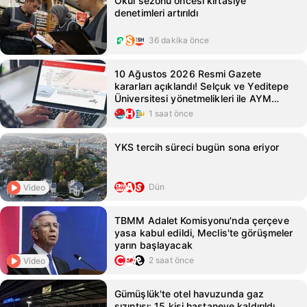
Okul sezonu öncesi kırtasiye
denetimleri artırıldı
36 dakika önce
10 Ağustos 2026 Resmi Gazete
kararları açıklandı! Selçuk ve Yeditepe
Üniversitesi yönetmelikleri ile AYM
kararları Resmi Gazete'de!
1 saat önce
YKS tercih süreci bugün sona eriyor
Dün
Video
TBMM Adalet Komisyonu'nda çerçeve
yasa kabul edildi, Meclis'te görüşmeler
yarın başlayacak
2 saat önce
Video
Gümüşlük'te otel havuzunda gaz
sızıntısı: 15 kişi hastaneye kaldırıldı