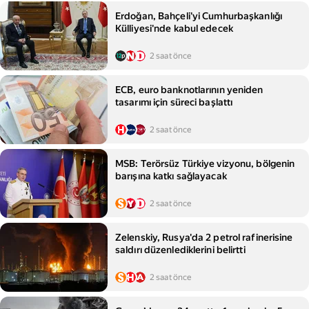
Erdoğan, Bahçeli'yi Cumhurbaşkanlığı
Külliyesi'nde kabul edecek
2 saat önce
ECB, euro banknotlarının yeniden
tasarımı için süreci başlattı
2 saat önce
MSB: Terörsüz Türkiye vizyonu, bölgenin
barışına katkı sağlayacak
2 saat önce
Zelenskiy, Rusya'da 2 petrol rafinerisine
saldırı düzenlediklerini belirtti
2 saat önce