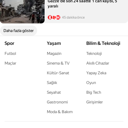
Gazze’de son 24 saatte 1 can kaybı, 5
yaralı
45 dakika önce
Daha fazla göster
Spor
Yaşam
Bilim & Teknoloji
Futbol
Magazin
Teknoloji
Maçlar
Sinema & TV
Akıllı Cihazlar
Kültür-Sanat
Yapay Zeka
Sağlık
Oyun
Seyahat
Big Tech
Gastronomi
Girişimler
Moda & Bakım