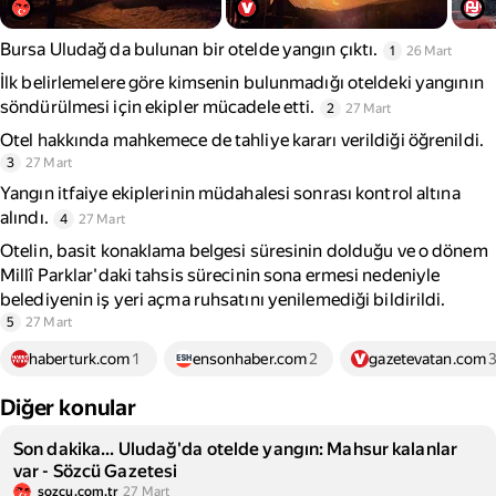
Bursa Uludağ da bulunan bir otelde yangın çıktı.
1
26 Mart
İlk belirlemelere göre kimsenin bulunmadığı oteldeki yangının
söndürülmesi için ekipler mücadele etti.
2
27 Mart
Otel hakkında mahkemece de tahliye kararı verildiği öğrenildi.
3
27 Mart
Yangın itfaiye ekiplerinin müdahalesi sonrası kontrol altına
alındı.
4
27 Mart
Otelin, basit konaklama belgesi süresinin dolduğu ve o dönem
Millî Parklar'daki tahsis sürecinin sona ermesi nedeniyle
belediyenin iş yeri açma ruhsatını yenilemediği bildirildi.
5
27 Mart
haberturk.com
1
ensonhaber.com
2
gazetevatan.com
Diğer konular
Son dakika... Uludağ'da otelde yangın: Mahsur kalanlar
var - Sözcü Gazetesi
sozcu.com.tr
27 Mart