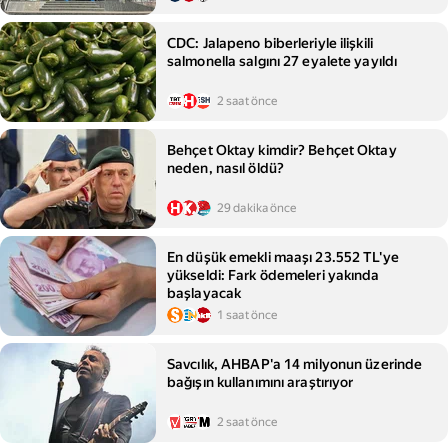
CDC: Jalapeno biberleriyle ilişkili
salmonella salgını 27 eyalete yayıldı
2 saat önce
Behçet Oktay kimdir? Behçet Oktay
neden, nasıl öldü?
29 dakika önce
En düşük emekli maaşı 23.552 TL'ye
yükseldi: Fark ödemeleri yakında
başlayacak
1 saat önce
Savcılık, AHBAP'a 14 milyonun üzerinde
bağışın kullanımını araştırıyor
2 saat önce