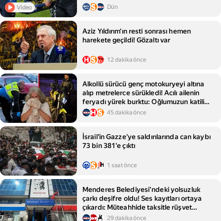
Dün
Video
Aziz Yıldırım'ın resti sonrası hemen
harekete geçildi! Gözaltı var
12 dakika önce
Alkollü sürücü genç motokuryeyi altına
alıp metrelerce sürükledi! Acılı ailenin
feryadı yürek burktu: Oğlumuzun katili
bize gönderme yapıp…
45 dakika önce
İsrail'in Gazze'ye saldırılarında can kaybı
73 bin 381'e çıktı
1 saat önce
Menderes Belediyesi’ndeki yolsuzluk
çarkı deşifre oldu! Ses kayıtları ortaya
çıkardı: Müteahhide taksitle rüşvet
ödeme kolaylığı
29 dakika önce