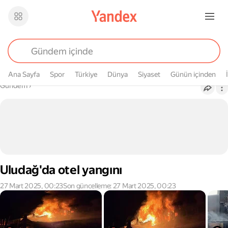
Ana Sayfa
Spor
Türkiye
Dünya
Siyaset
Günün içinden
Buradasın
Gündem
›
Uludağ'da otel yangını
27 Mart 2025, 00:23
Son güncelleme: 27 Mart 2025, 00:23