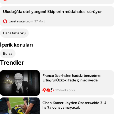
Uludağ’da otel yangını! Ekiplerin müdahalesi sürüyor
gazetevatan.com
27 Mart
Daha fazla oku
İçerik konuları
Bursa
Trendler
Franco üzerinden hadsiz benzetme:
Ertuğrul Özkök ifade için adliyede
12 dakika önce
Cihan Kamer: Jayden Oosterwolde 3–4
hafta oynayamayacak