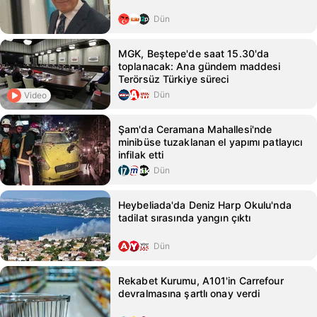
Dün
MGK, Beştepe'de saat 15.30'da
toplanacak: Ana gündem maddesi
Terörsüz Türkiye süreci
Dün
Video
Şam'da Ceramana Mahallesi'nde
minibüse tuzaklanan el yapımı patlayıcı
infilak etti
Dün
Heybeliada'da Deniz Harp Okulu'nda
tadilat sırasında yangın çıktı
Dün
Rekabet Kurumu, A101'in Carrefour
devralmasına şartlı onay verdi