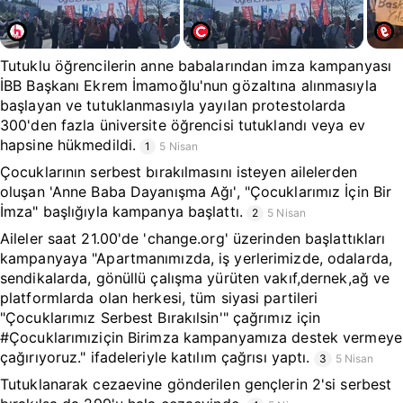
Tutuklu öğrencilerin anne babalarından imza kampanyası
İBB Başkanı Ekrem İmamoğlu'nun gözaltına alınmasıyla
başlayan ve tutuklanmasıyla yayılan protestolarda
300'den fazla üniversite öğrencisi tutuklandı veya ev
hapsine hükmedildi.
1
5 Nisan
Çocuklarının serbest bırakılmasını isteyen ailelerden
oluşan 'Anne Baba Dayanışma Ağı', "Çocuklarımız İçin Bir
İmza" başlığıyla kampanya başlattı.
2
5 Nisan
Aileler saat 21.00'de 'change.org' üzerinden başlattıkları
kampanyaya "Apartmanımızda, iş yerlerimizde, odalarda,
sendikalarda, gönüllü çalışma yürüten vakıf,dernek,ağ ve
platformlarda olan herkesi, tüm siyasi partileri
"Çocuklarımız Serbest Bırakılsin'" çağrımız için
#Çocuklarımıziçin Birimza kampanyamıza destek vermeye
çağırıyoruz." ifadeleriyle katılım çağrısı yaptı.
3
5 Nisan
Tutuklanarak cezaevine gönderilen gençlerin 2'si serbest