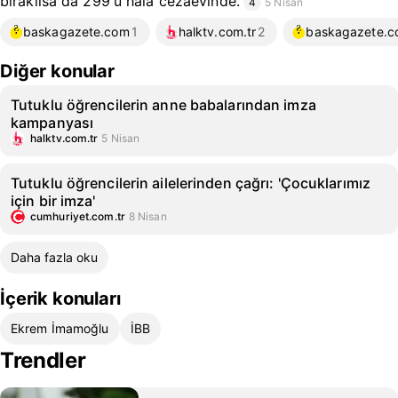
bırakılsa da 299'u hala cezaevinde.
4
5 Nisan
baskagazete.com
1
halktv.com.tr
2
baskagazete.
Diğer konular
Tutuklu öğrencilerin anne babalarından imza
kampanyası
halktv.com.tr
5 Nisan
Tutuklu öğrencilerin ailelerinden çağrı: 'Çocuklarımız
için bir imza'
cumhuriyet.com.tr
8 Nisan
Daha fazla oku
İçerik konuları
Ekrem İmamoğlu
İBB
Trendler