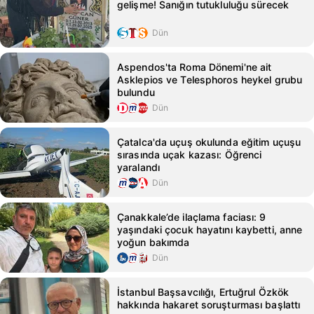
gelişme! Sanığın tutukluluğu sürecek
Dün
Aspendos'ta Roma Dönemi'ne ait
Asklepios ve Telesphoros heykel grubu
bulundu
Dün
Çatalca'da uçuş okulunda eğitim uçuşu
sırasında uçak kazası: Öğrenci
yaralandı
Dün
Çanakkale’de ilaçlama faciası: 9
yaşındaki çocuk hayatını kaybetti, anne
yoğun bakımda
Dün
İstanbul Başsavcılığı, Ertuğrul Özkök
hakkında hakaret soruşturması başlattı