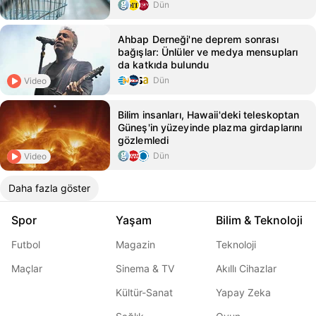
Dün
Ahbap Derneği'ne deprem sonrası
bağışlar: Ünlüler ve medya mensupları
da katkıda bulundu
Dün
Video
Bilim insanları, Hawaii'deki teleskoptan
Güneş'in yüzeyinde plazma girdaplarını
gözlemledi
Dün
Video
Daha fazla göster
Spor
Yaşam
Bilim & Teknoloji
Futbol
Magazin
Teknoloji
Maçlar
Sinema & TV
Akıllı Cihazlar
Kültür-Sanat
Yapay Zeka