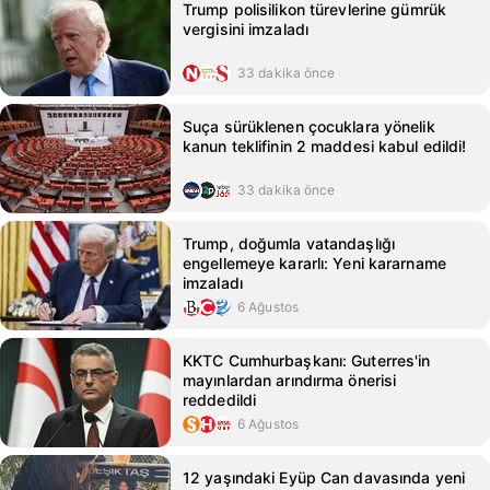
Trump polisilikon türevlerine gümrük
vergisini imzaladı
33 dakika önce
Suça sürüklenen çocuklara yönelik
kanun teklifinin 2 maddesi kabul edildi!
33 dakika önce
Trump, doğumla vatandaşlığı
engellemeye kararlı: Yeni kararname
imzaladı
6 Ağustos
KKTC Cumhurbaşkanı: Guterres'in
mayınlardan arındırma önerisi
reddedildi
6 Ağustos
12 yaşındaki Eyüp Can davasında yeni