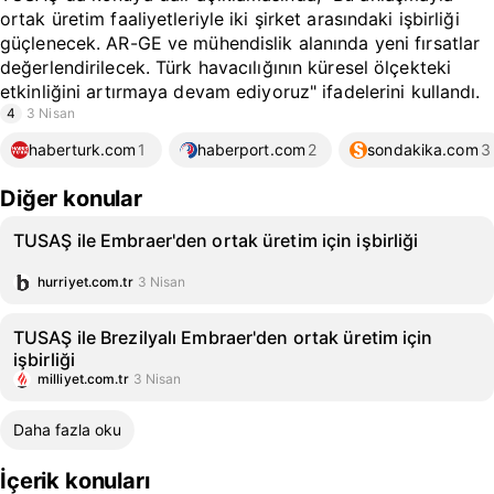
ortak üretim faaliyetleriyle iki şirket arasındaki işbirliği
güçlenecek. AR-GE ve mühendislik alanında yeni fırsatlar
değerlendirilecek. Türk havacılığının küresel ölçekteki
etkinliğini artırmaya devam ediyoruz" ifadelerini kullandı.
4
3 Nisan
haberturk.com
1
haberport.com
2
sondakika.com
3
Diğer konular
TUSAŞ ile Embraer'den ortak üretim için işbirliği
hurriyet.com.tr
3 Nisan
TUSAŞ ile Brezilyalı Embraer'den ortak üretim için
işbirliği
milliyet.com.tr
3 Nisan
Daha fazla oku
İçerik konuları