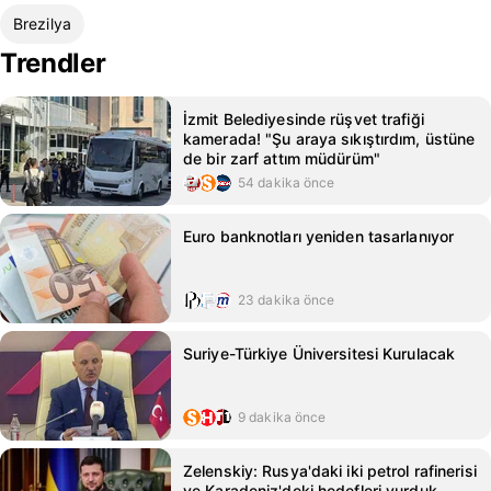
Brezilya
Trendler
İzmit Belediyesinde rüşvet trafiği
kamerada! "Şu araya sıkıştırdım, üstüne
de bir zarf attım müdürüm"
54 dakika önce
Euro banknotları yeniden tasarlanıyor
23 dakika önce
Suriye-Türkiye Üniversitesi Kurulacak
9 dakika önce
Zelenskiy: Rusya'daki iki petrol rafinerisi
ve Karadeniz'deki hedefleri vurduk