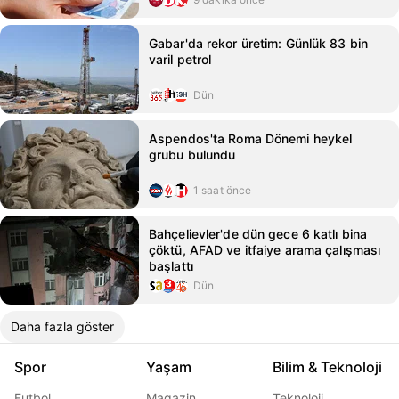
Gabar'da rekor üretim: Günlük 83 bin
varil petrol
Dün
Aspendos'ta Roma Dönemi heykel
grubu bulundu
1 saat önce
Bahçelievler'de dün gece 6 katlı bina
çöktü, AFAD ve itfaiye arama çalışması
başlattı
Dün
Daha fazla göster
Spor
Yaşam
Bilim & Teknoloji
Futbol
Magazin
Teknoloji