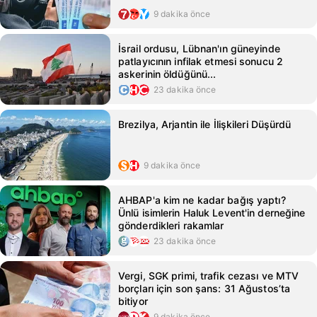
9 dakika önce
İsrail ordusu, Lübnan'ın güneyinde
patlayıcının infilak etmesi sonucu 2
askerinin öldüğünü...
23 dakika önce
Brezilya, Arjantin ile İlişkileri Düşürdü
9 dakika önce
AHBAP'a kim ne kadar bağış yaptı?
Ünlü isimlerin Haluk Levent'in derneğine
gönderdikleri rakamlar
23 dakika önce
Vergi, SGK primi, trafik cezası ve MTV
borçları için son şans: 31 Ağustos’ta
bitiyor
9 dakika önce