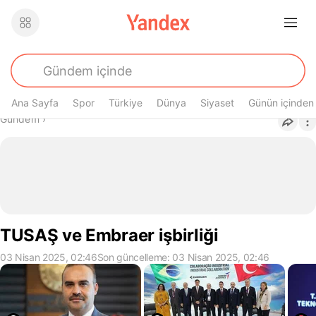
Ana Sayfa
Spor
Türkiye
Dünya
Siyaset
Günün içinden
Buradasın
Gündem
›
TUSAŞ ve Embraer işbirliği
03 Nisan 2025, 02:46
Son güncelleme: 03 Nisan 2025, 02:46