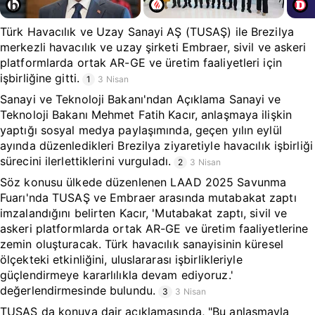
Türk Havacılık ve Uzay Sanayi AŞ (TUSAŞ) ile Brezilya
merkezli havacılık ve uzay şirketi Embraer, sivil ve askeri
platformlarda ortak AR-GE ve üretim faaliyetleri için
işbirliğine gitti.
1
3 Nisan
Sanayi ve Teknoloji Bakanı'ndan Açıklama Sanayi ve
Teknoloji Bakanı Mehmet Fatih Kacır, anlaşmaya ilişkin
yaptığı sosyal medya paylaşımında, geçen yılın eylül
ayında düzenledikleri Brezilya ziyaretiyle havacılık işbirliği
sürecini ilerlettiklerini vurguladı.
2
3 Nisan
Söz konusu ülkede düzenlenen LAAD 2025 Savunma
Fuarı'nda TUSAŞ ve Embraer arasında mutabakat zaptı
imzalandığını belirten Kacır, 'Mutabakat zaptı, sivil ve
askeri platformlarda ortak AR-GE ve üretim faaliyetlerine
zemin oluşturacak. Türk havacılık sanayisinin küresel
ölçekteki etkinliğini, uluslararası işbirlikleriyle
güçlendirmeye kararlılıkla devam ediyoruz.'
değerlendirmesinde bulundu.
3
3 Nisan
TUSAŞ da konuya dair açıklamasında, "Bu anlaşmayla