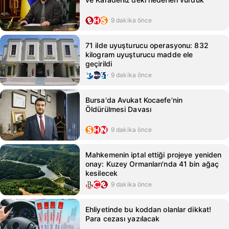
9 dakika önce
71 ilde uyuşturucu operasyonu: 832
kilogram uyuşturucu madde ele
geçirildi
9 dakika önce
Bursa'da Avukat Kocaefe'nin
Öldürülmesi Davası
9 dakika önce
Mahkemenin iptal ettiği projeye yeniden
onay: Kuzey Ormanları'nda 41 bin ağaç
kesilecek
9 dakika önce
Ehliyetinde bu koddan olanlar dikkat!
Para cezası yazılacak