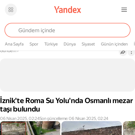
Ana Sayfa
Spor
Türkiye
Dünya
Siyaset
Günün içinden
Buradasın
Gündem
›
İznik'te Roma Su Yolu'nda Osmanlı mezar
taşı bulundu
06 Nisan 2025, 02:24
Son güncelleme: 06 Nisan 2025, 02:24