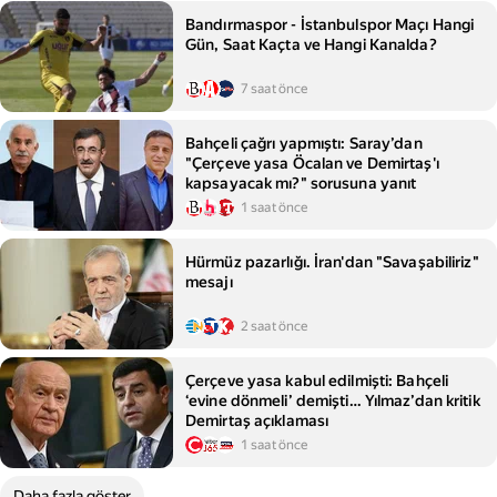
Bandırmaspor - İstanbulspor Maçı Hangi
Gün, Saat Kaçta ve Hangi Kanalda?
7 saat önce
Bahçeli çağrı yapmıştı: Saray’dan
"Çerçeve yasa Öcalan ve Demirtaş'ı
kapsayacak mı?" sorusuna yanıt
1 saat önce
Hürmüz pazarlığı. İran'dan "Savaşabiliriz"
mesajı
2 saat önce
Çerçeve yasa kabul edilmişti: Bahçeli
‘evine dönmeli’ demişti… Yılmaz’dan kritik
Demirtaş açıklaması
1 saat önce
Daha fazla göster