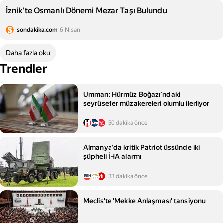
İznik'te Osmanlı Dönemi Mezar Taşı Bulundu
sondakika.com
6 Nisan
Daha fazla oku
Trendler
Umman: Hürmüz Boğazı’ndaki
seyrüsefer müzakereleri olumlu ilerliyor
50 dakika önce
Almanya’da kritik Patriot üssünde iki
şüpheli İHA alarmı
33 dakika önce
Meclis'te 'Mekke Anlaşması' tansiyonu