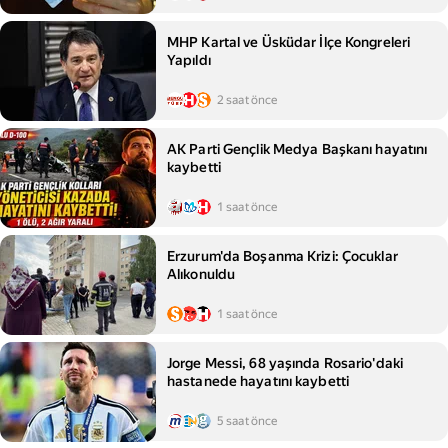
MHP Kartal ve Üsküdar İlçe Kongreleri
Yapıldı
2 saat önce
AK Parti Gençlik Medya Başkanı hayatını
kaybetti
1 saat önce
Erzurum'da Boşanma Krizi: Çocuklar
Alıkonuldu
1 saat önce
Jorge Messi, 68 yaşında Rosario'daki
hastanede hayatını kaybetti
5 saat önce