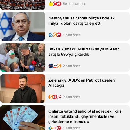
50 dakika önce
Netanyahu savunma bütçesinde 17
milyar dolarlık artış talep etti
1 saat önce
Bakan Yumaklı: Milli park sayısını 4 kat
artışla 696'ya çıkardık
2 saat önce
Zelenskiy: ABD'den Patriot Füzeleri
Alacağız
2 saat önce
Onlarca vatandaşlık iptal edilecek! İki iş
insanı tutuklandı, gayrimenkuller ve
şirketlerine el konuldu
1 saat önce