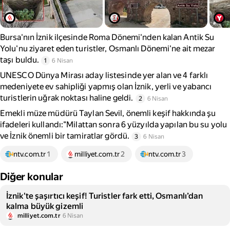
Bursa'nın İznik ilçesinde Roma Dönemi'nden kalan Antik Su
Yolu'nu ziyaret eden turistler, Osmanlı Dönemi'ne ait mezar
taşı buldu.
1
6 Nisan
UNESCO Dünya Mirası aday listesinde yer alan ve 4 farklı
medeniyete ev sahipliği yapmış olan İznik, yerli ve yabancı
turistlerin uğrak noktası haline geldi.
2
6 Nisan
Emekli müze müdürü Taylan Sevil, önemli keşif hakkında şu
ifadeleri kullandı:"Milattan sonra 6 yüzyılda yapılan bu su yolu
ve İznik önemli bir tamiratlar gördü.
3
6 Nisan
ntv.com.tr
1
milliyet.com.tr
2
ntv.com.tr
3
Diğer konular
İznik'te şaşırtıcı keşif! Turistler fark etti, Osmanlı’dan
kalma büyük gizemli
milliyet.com.tr
6 Nisan