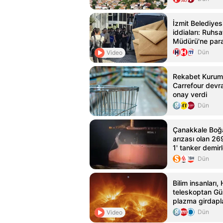
İzmit Belediyes
iddiaları: Ruhs
Müdürü'ne para 
Dün
Video
Rekabet Kurumu
Carrefour devra
onay verdi
Dün
Çanakkale Boğ
arızası olan 26
1' tanker demirl
Dün
Bilim insanları,
teleskoptan Gü
plazma girdapla
Dün
Video