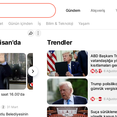
Gündem
Gündem
Alışveriş
et
Günün içinden
İş
Bilim & Teknoloji
Yaşam
Nisan'da
Trendler
ABD Başkanı T
vatandaşlığa y
kısıtlamaları ge
kararnameler i
6 Ağusto
Trump polisiliko
gümrük vergisin
ü saat 16.00'da
6 Ağusto
2
31 Mart
Suça sürüklene
tlu Belediyesinin
yönelik kanun te