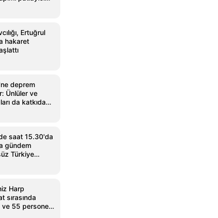
ılığı, Ertuğrul
a hakaret
şlattı
'ne deprem
r: Ünlüler ve
arı da katkıda
de saat 15.30'da
na gündem
üz Türkiye
iz Harp
at sırasında
ç ve 55 personel