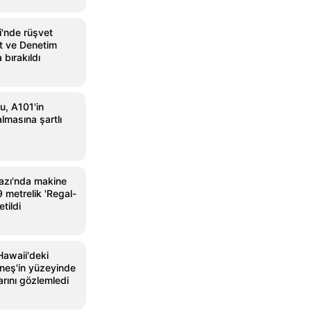
i'nde rüşvet
at ve Denetim
bırakıldı
, A101'in
lmasına şartlı
azı'nda makine
9 metrelik 'Regal-
etildi
 Hawaii'deki
neş'in yüzeyinde
rını gözlemledi