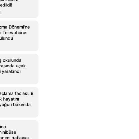
dildi!
s
oma Dönemi'ne
ve Telesphoros
ulundu
ş okulunda
ırasında uçak
 yaralandı
açlama faciası: 9
k hayatını
 yoğun bakımda
ana
minibüse
apımı patlayıcı