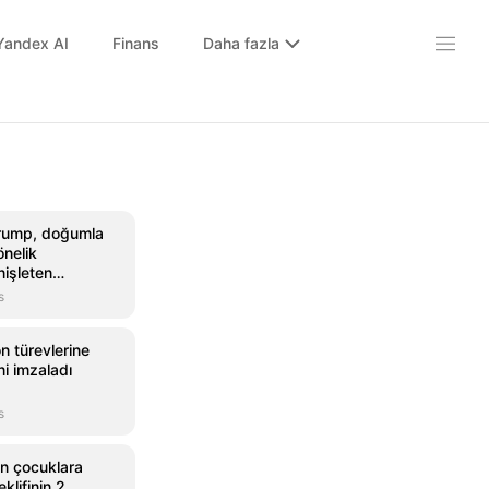
Yandex AI
Finans
Daha fazla
rump, doğumla
önelik
nişleten
mzaladı
s
n türevlerine
i imzaladı
s
n çocuklara
klifinin 2