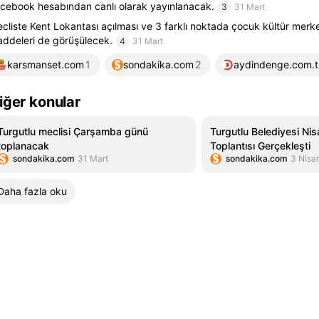
cebook hesabından canlı olarak yayınlanacak.
3
31 Mart
cliste Kent Lokantası açılması ve 3 farklı noktada çocuk kültür merke
ddeleri de görüşülecek.
4
31 Mart
karsmanset.com
1
sondakika.com
2
aydindenge.com.t
iğer konular
Turgutlu meclisi Çarşamba günü
Turgutlu Belediyesi Nis
toplanacak
Toplantısı Gerçekleşti
sondakika.com
31 Mart
sondakika.com
3 Nisa
Daha fazla oku