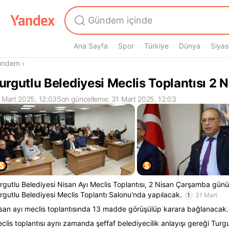
Ana Sayfa
Spor
Türkiye
Dünya
Siyas
radasın
ündem
›
urgutlu Belediyesi Meclis Toplantısı 2 
 Mart 2025, 12:03
Son güncelleme: 31 Mart 2025, 12:03
rgutlu Belediyesi Nisan Ayı Meclis Toplantısı, 2 Nisan Çarşamba gün
rgutlu Belediyesi Meclis Toplantı Salonu'nda yapılacak.
1
31 Mart
san ayı meclis toplantısında 13 madde görüşülüp karara bağlanacak.
clis toplantısı aynı zamanda şeffaf belediyecilik anlayışı gereği Turgu