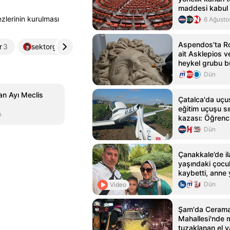
maddesi kabul e
zlerinin kurulması
6 Ağusto
Aspendos'ta R
r
3
sektorgazetesi.com.tr
4
ait Asklepios 
heykel grubu b
Dün
an Ayı Meclis
Çatalca'da uçu
eğitim uçuşu s
n
kazası: Öğrenci
Dün
Çanakkale’de il
yaşındaki çocu
kaybetti, anne
Dün
Video
Şam'da Ceram
Mahallesi'nde 
tuzaklanan el y