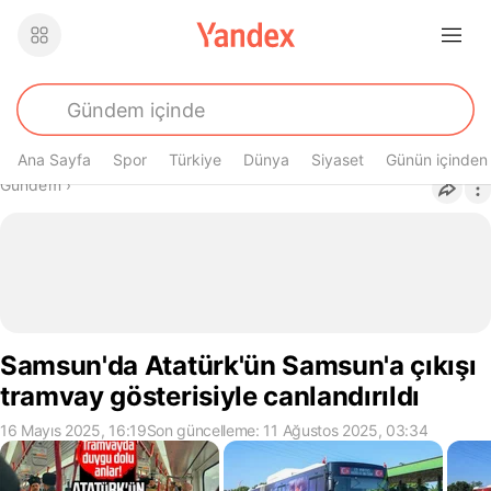
Ana Sayfa
Spor
Türkiye
Dünya
Siyaset
Günün içinden
Buradasın
Gündem
›
Samsun'da Atatürk'ün Samsun'a çıkışı
tramvay gösterisiyle canlandırıldı
16 Mayıs 2025, 16:19
Son güncelleme: 11 Ağustos 2025, 03:34