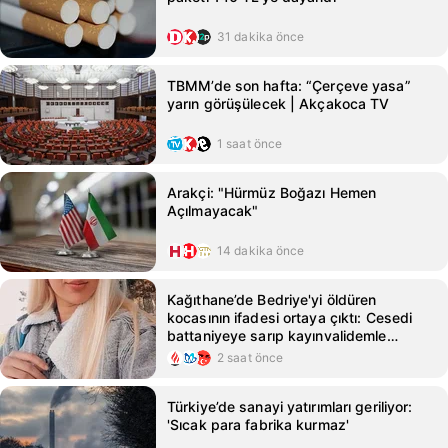
31 dakika önce
TBMM’de son hafta: “Çerçeve yasa”
yarın görüşülecek | Akçakoca TV
1 saat önce
Arakçi: "Hürmüz Boğazı Hemen
Açılmayacak"
14 dakika önce
Kağıthane’de Bedriye'yi öldüren
kocasının ifadesi ortaya çıktı: Cesedi
battaniyeye sarıp kayınvalidemle
sohbet ettim
2 saat önce
Türkiye’de sanayi yatırımları geriliyor:
'Sıcak para fabrika kurmaz'