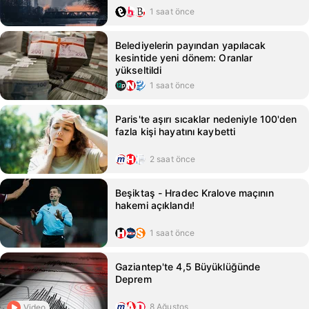
1 saat önce
Belediyelerin payından yapılacak
kesintide yeni dönem: Oranlar
yükseltildi
1 saat önce
Paris'te aşırı sıcaklar nedeniyle 100'den
fazla kişi hayatını kaybetti
2 saat önce
Beşiktaş - Hradec Kralove maçının
hakemi açıklandı!
1 saat önce
Gaziantep'te 4,5 Büyüklüğünde
Deprem
8 Ağustos
Video