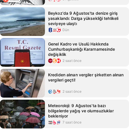
Beykoz'da 9 Ağustos'ta denize giriş
yasaklandı: Dalga yüksekliği tehlikeli
seviyeye ulaştı
Dün
Genel Kadro ve Usulü Hakkında
Cumhurbaşkanlığı Kararnamesinde
değişiklik
2 saat önce
Krediden alınan vergiler şirketten alınan
vergileri geçti!
2 saat önce
Meteoroloji: 9 Ağustos'ta bazı
bölgelerde yağış ve olumsuzluklar
bekleniyor
7 saat önce