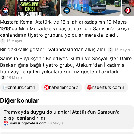
Mustafa Kemal Atatürk ve 18 silah arkadaşının 19 Mayıs
1919'da Milli Mücadele'yi başlatmak için Samsun'a çıkışını
canlandıran tiyatro grubunu yolcular merakla izledi.
1
16 Mayıs
Bir dakikalık gösteri, vatandaşlardan alkış aldı.
2
16 Mayıs
Samsun Büyükşehir Belediyesi Kültür ve Sosyal İşler Daire
Başkanlığına bağlı tiyatro grubu, Atakum'dan İlkadım'a
tramvay ile giden yolculara sürpriz gösteri hazırladı.
3
16 Mayıs
cnnturk.com
1
haberler.com
2
haberturk.com
3
Diğer konular
Tramvayda duygu dolu anlar! Atatürk'ün Samsun'a
çıkışı canlandırıldı
samsungazetesi.com
16 Mayıs