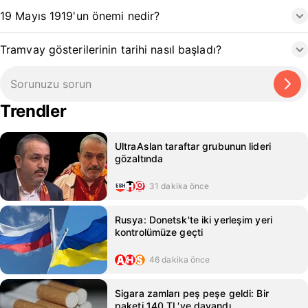
19 Mayıs 1919'un önemi nedir?
Tramvay gösterilerinin tarihi nasıl başladı?
Trendler
UltraAslan taraftar grubunun lideri
gözaltında
31 dakika önce
Rusya: Donetsk'te iki yerleşim yeri
kontrolümüze geçti
46 dakika önce
Sigara zamları peş peşe geldi: Bir
paketi 140 TL'ye dayandı