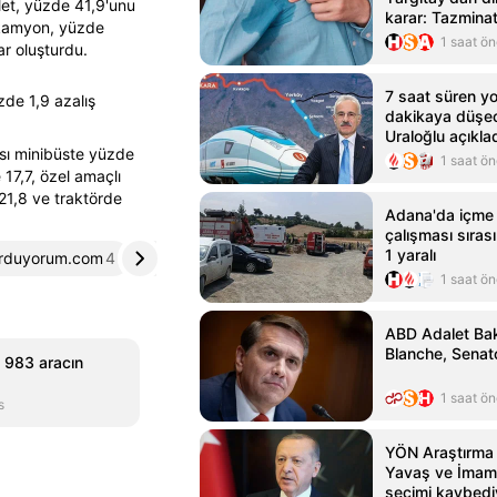
let, yüzde 41,9'unu
karar: Tazmina
i kamyon, yüzde
1 saat ö
ar oluşturdu.
7 saat süren yo
zde 1,9 azalış
dakikaya düşe
Uraloğlu açıkla
ısı minibüste yüzde
1 saat ö
7,7, özel amaçlı
21,8 ve traktörde
Adana'da içme 
çalışması sıras
1 yaralı
rduyorum.com
4
sabah.com.tr
5
1 saat ö
ABD Adalet Bak
Blanche, Senat
n 983 aracın
1 saat ö
s
YÖN Araştırma 
Yavaş ve İmamo
seçimi kaybedi