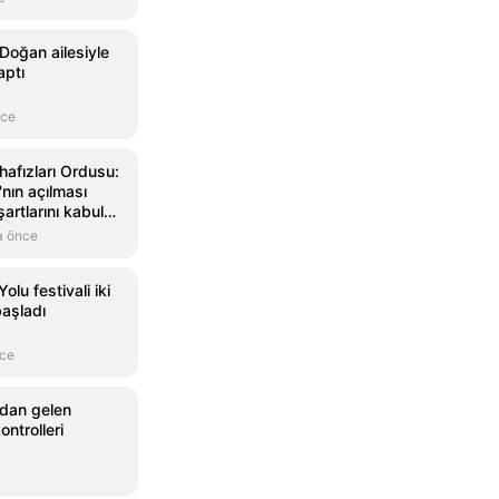
Doğan ailesiyle
aptı
nce
afızları Ordusu:
nın açılması
şartlarını kabul
a önce
olu festivali iki
başladı
nce
'dan gelen
ontrolleri