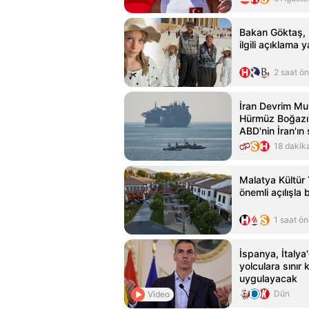
Bakan Göktaş, 
ilgili açıklama y
2 saat ö
İran Devrim Muh
Hürmüz Boğazı'
ABD'nin İran'ın 
etmesine bağlı
18 dakik
Malatya Kültür Y
önemli açılışla 
1 saat ö
İspanya, İtalya
yolculara sınır k
uygulayacak
Dün
Video