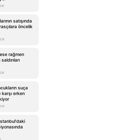
nce
arının satışında
rasçılara öncelik
nce
şkese rağmen
aldırıları
nce
ocukların suça
 karşı erken
kiyor
nce
İstanbul'daki
piyonasında
s