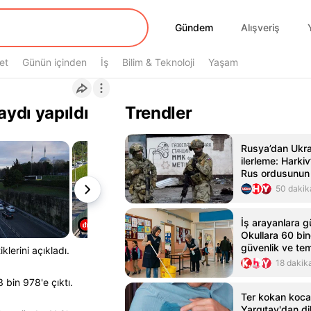
Gündem
Gündem
Alışveriş
et
Günün içinden
İş
Bilim & Teknoloji
Yaşam
aydı yapıldı
Trendler
Rusya’dan Ukra
ilerleme: Harkiv
Rus ordusunun 
geçti
50 dakik
İş arayanlara g
Okullara 60 bin
güvenlik ve tem
iklerini açıkladı.
alınacak
18 dakik
 bin 978'e çıktı.
Ter kokan koca 
Yargıtay'dan d