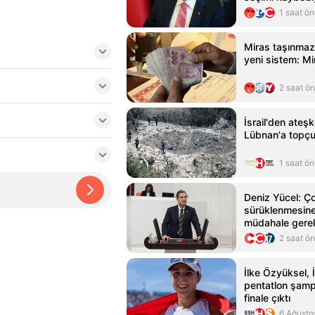
1 saat ö
Miras taşınmazl
yeni sistem: Mi
2 saat ö
İsrail'den ate
Lübnan'a topçu s
1 saat ö
Deniz Yücel: Ç
sürüklenmesine
müdahale gere
2 saat ö
İlke Özyüksel, 
pentatlon şam
finale çıktı
6 Ağusto