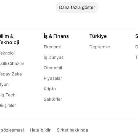
Daha fazla göster
Bilim &
İş & Finans
Türkiye
S
Teknoloji
Ekonomi
Depremler
D
eknoloji
İş Dünyası
T
kıllı Cihazlar
Otomobil
Yapay Zeka
Piyasalar
Oyun
Kripto
Big Tech
Sektörler
irişimler
ı sözleşmesi
Hata bildir
Şirket hakkında