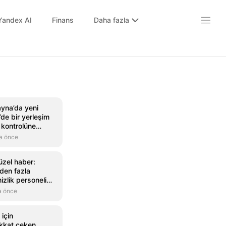
Yandex AI
Finans
Daha fazla
yna’da yeni
’de bir yerleşim
kontrolüne
a önce
üzel haber:
den fazla
izlik personeli
a önce
için
ikkat çeken