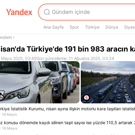
Ana Sayfa
Spor
Türkiye
Dünya
Siyas
radasın
ündem
›
isan'da Türkiye'de 191 bin 983 aracın k
 Mayıs 2025, 03:49
Son güncelleme: 11 Ağustos 2025, 03:34
rkiye İstatistik Kurumu, nisan ayına ilişkin motorlu kara taşıtları istatist
16 Mayıs
z konusu dönemde kaydı silinen taşıt sayısı ise yüzde 110,5 artarak 3
16 Mayıs