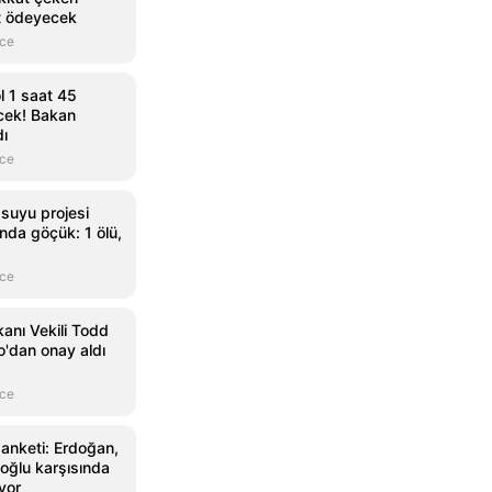
t ödeyecek
nce
l 1 saat 45
cek! Bakan
dı
nce
suyu projesi
ında göçük: 1 ölü,
nce
anı Vekili Todd
o'dan onay aldı
nce
anketi: Erdoğan,
ğlu karşısında
yor