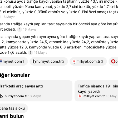
z konusu ayda trafiğe kaydı yapılan taşıtların yüzde 43,5'ini motosik
omobil, yüzde 9'unu kamyonet, yüzde 2,7'sini traktör, yüzde 1,7'sin
8'ini minibüs, yüzde 0,3'ünü otobüs ve yüzde 0,1'ini özel amaçlı taşıtl
16 Mayıs
sanda trafiğe kaydı yapılan taşıt sayısında bir önceki aya göre ise yü
rçekleşti.
4
16 Mayıs
san ayında geçen yılın aynı ayına göre trafiğe kaydı yapılan taşıt say
,2, kamyonette yüzde 24,5, otomobilde yüzde 24,2, otobüste yüzde 1
şıtta yüzde 12,3, kamyonda yüzde 6,8 artarken, motosiklette yüzde 
zde 17,6 azaldı.
5
16 Mayıs
mynet.com
1
hurriyet.com.tr
2
milliyet.com.tr
3
o
iğer konular
Trafikteki araç sayısı arttı
Trafiğe nisanda 191 bi
kaydı yapıldı
hurriyet.com.tr
16 Mayıs
milliyet.com.tr
16 Mayı
Daha fazla oku
anıt bulun