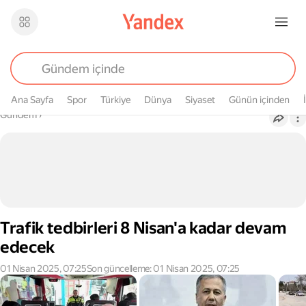
Ana Sayfa
Spor
Türkiye
Dünya
Siyaset
Günün içinden
Buradasın
Gündem
›
Trafik tedbirleri 8 Nisan'a kadar devam
edecek
01 Nisan 2025, 07:25
Son güncelleme: 01 Nisan 2025, 07:25