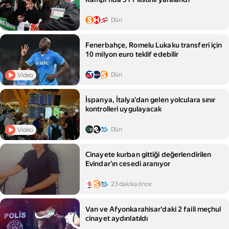
Dün
Fenerbahçe, Romelu Lukaku transferi için
10 milyon euro teklif edebilir
Dün
Video
İspanya, İtalya'dan gelen yolculara sınır
kontrolleri uygulayacak
Dün
Video
Cinayete kurban gittiği değerlendirilen
Evindar'ın cesedi aranıyor
23 dakika önce
Van ve Afyonkarahisar'daki 2 faili meçhul
cinayet aydınlatıldı