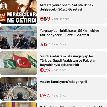
Mirasta yeni dönem: Satışta ilk hak
değişecek - Sözcü Gazetesi
7 dakika önce
Yargıtay'dan kritik karar: SGK emekliye
faiz ödeyecek! - Sözcü Gazetesi
2 saat önce
Suudi Arabistan'daki simge yapılar
Türkiye, Suudi Arabistan ve Pakistan
bayraklarıyla ışıklandırıldı
2 saat önce
Adalet Komisyonu'nda gerginlik
1 saat önce