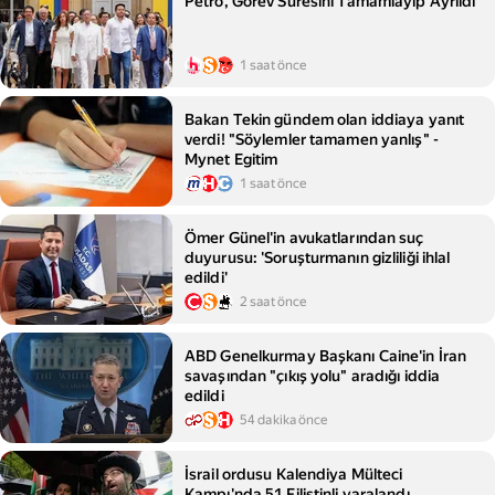
Petro, Görev Süresini Tamamlayıp Ayrıldı
1 saat önce
Bakan Tekin gündem olan iddiaya yanıt
verdi! "Söylemler tamamen yanlış" -
Mynet Egitim
1 saat önce
Ömer Günel'in avukatlarından suç
duyurusu: 'Soruşturmanın gizliliği ihlal
edildi'
2 saat önce
ABD Genelkurmay Başkanı Caine'in İran
savaşından "çıkış yolu" aradığı iddia
edildi
54 dakika önce
İsrail ordusu Kalendiya Mülteci
Kampı'nda 51 Filistinli yaralandı