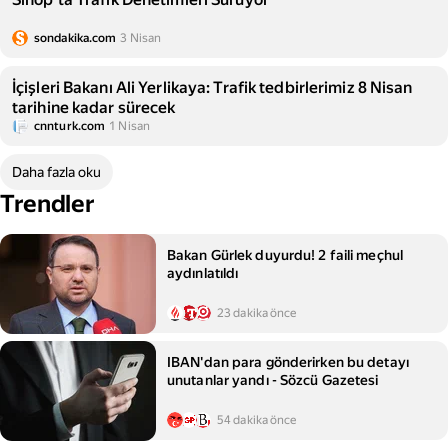
sondakika.com
3 Nisan
İçişleri Bakanı Ali Yerlikaya: Trafik tedbirlerimiz 8 Nisan
tarihine kadar sürecek
cnnturk.com
1 Nisan
Daha fazla oku
Trendler
Bakan Gürlek duyurdu! 2 faili meçhul
aydınlatıldı
23 dakika önce
IBAN'dan para gönderirken bu detayı
unutanlar yandı - Sözcü Gazetesi
54 dakika önce