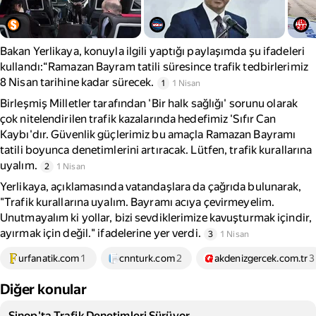
Bakan Yerlikaya, konuyla ilgili yaptığı paylaşımda şu ifadeleri
kullandı:“Ramazan Bayram tatili süresince trafik tedbirlerimiz
8 Nisan tarihine kadar sürecek.
1
1 Nisan
Birleşmiş Milletler tarafından 'Bir halk sağlığı' sorunu olarak
çok nitelendirilen trafik kazalarında hedefimiz 'Sıfır Can
Kaybı'dır. Güvenlik güçlerimiz bu amaçla Ramazan Bayramı
tatili boyunca denetimlerini artıracak. Lütfen, trafik kurallarına
uyalım.
2
1 Nisan
Yerlikaya, açıklamasında vatandaşlara da çağrıda bulunarak,
"Trafik kurallarına uyalım. Bayramı acıya çevirmeyelim.
Unutmayalım ki yollar, bizi sevdiklerimize kavuşturmak içindir,
ayırmak için değil." ifadelerine yer verdi.
3
1 Nisan
urfanatik.com
1
cnnturk.com
2
akdenizgercek.com.tr
3
Diğer konular
Sinop'ta Trafik Denetimleri Sürüyor