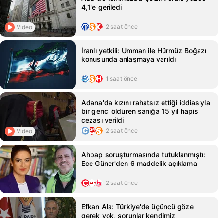
4,1'e geriledi
2 saat önce
Video
İranlı yetkili: Umman ile Hürmüz Boğazı
konusunda anlaşmaya varıldı
1 saat önce
Adana'da kızını rahatsız ettiği iddiasıyla
bir genci öldüren sanığa 15 yıl hapis
cezası verildi
2 saat önce
Video
Ahbap soruşturmasında tutuklanmıştı:
Ece Güner'den 6 maddelik açıklama
2 saat önce
Efkan Ala: Türkiye'de üçüncü göze
gerek yok, sorunlar kendimiz