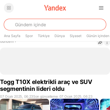
Ana Sayfa
Spor
Türkiye
Dünya
Siyaset
Günün içinden
Buradasın
Gündem
›
Togg T10X elektrikli araç ve SUV
segmentinin lideri oldu
07 Ocak 2025, 06:23
Son güncelleme: 07 Ocak 2025, 06:23