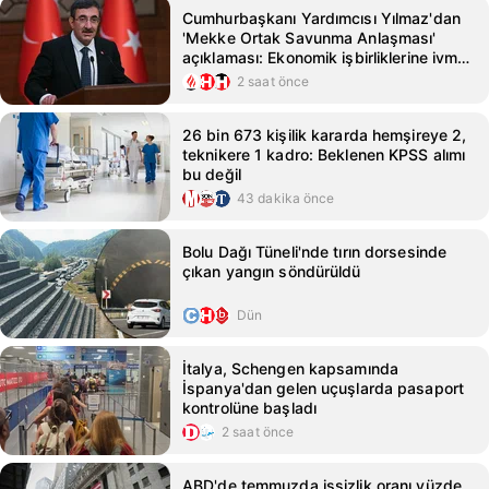
Cumhurbaşkanı Yardımcısı Yılmaz'dan
'Mekke Ortak Savunma Anlaşması'
açıklaması: Ekonomik işbirliklerine ivme
kazandırmasını bekliyoruz
2 saat önce
26 bin 673 kişilik kararda hemşireye 2,
teknikere 1 kadro: Beklenen KPSS alımı
bu değil
43 dakika önce
Bolu Dağı Tüneli'nde tırın dorsesinde
çıkan yangın söndürüldü
Dün
İtalya, Schengen kapsamında
İspanya'dan gelen uçuşlarda pasaport
kontrolüne başladı
2 saat önce
ABD'de temmuzda işsizlik oranı yüzde