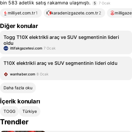
bin 583 adetlik satış rakamına ulaşmıştı.
5
7 Ocak
milliyet.com.tr
1
karadenizgazete.com.tr
2
milligaz
Diğer konular
Togg T10X elektrikli araç ve SUV segmentinin lideri
oldu
ittifakgazetesi.com
7 Ocak
T10X elektrikli araç ve SUV segmentinin lideri oldu
wanhaber.com
8 Ocak
Daha fazla oku
İçerik konuları
TOGG
Türkiye
Trendler