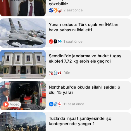
çözebiliriz
2 saat önce
Yunan ordusu: Türk uçak ve İHA'ları
hava sahasını ihlal etti
1 saat önce
Şemdinli'de jandarma ve hudut tugay
ekipleri 7,72 kg eroin ele geçirdi
Dün
Nonthaburi'de okulda silahlı saldırı: 6
ölü, 15 yaralı
11 saat önce
Video
Tuzla'da inşaat şantiyesinde işçi
konteynerinde yangın-1