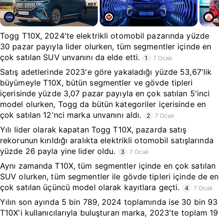
Togg T10X, 2024'te elektrikli otomobil pazarında yüzde
30 pazar payıyla lider olurken, tüm segmentler içinde en
çok satılan SUV unvanını da elde etti.
1
7 Ocak
Satış adetlerinde 2023'e göre yakaladığı yüzde 53,67'lik
büyümeyle T10X, bütün segmentler ve gövde tipleri
içerisinde yüzde 3,07 pazar payıyla en çok satılan 5'inci
model olurken, Togg da bütün kategoriler içerisinde en
çok satılan 12'nci marka unvanını aldı.
2
7 Ocak
Yılı lider olarak kapatan Togg T10X, pazarda satış
rekorunun kırıldığı aralıkta elektrikli otomobil satışlarında
yüzde 26 payla yine lider oldu.
3
7 Ocak
Aynı zamanda T10X, tüm segmentler içinde en çok satılan
SUV olurken, tüm segmentler ile gövde tipleri içinde de en
çok satılan üçüncü model olarak kayıtlara geçti.
4
7 Ocak
Yılın son ayında 5 bin 789, 2024 toplamında ise 30 bin 93
T10X'i kullanıcılarıyla buluşturan marka, 2023'te toplam 19