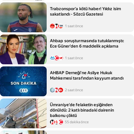
Trabzonspor'a kötü haber! Yıldız isim
sakatlandı - Sözcü Gazetesi
1 saat önce
Ahbap soruşturmasında tutuklanmıştı:
Ece Güner'den 6 maddelik açıklama
1 saat önce
AHBAP Derneği'ne Asliye Hukuk
Mahkemesi tarafından kayyum atandı
2 saat önce
Ümraniye'de felaketin eşiğinden
dönüldü: 2 katlı binadaki dairenin
balkonu çöktü
55 dakika önce