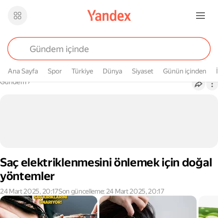
Ana Sayfa
Spor
Türkiye
Dünya
Siyaset
Günün içinden
Buradasın
Gündem
›
Saç elektriklenmesini önlemek için doğal
yöntemler
24 Mart 2025, 20:17
Son güncelleme: 24 Mart 2025, 20:17