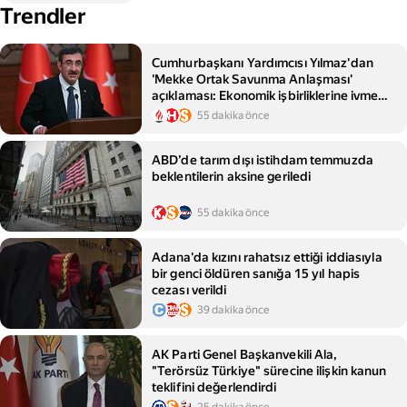
Trendler
Cumhurbaşkanı Yardımcısı Yılmaz'dan
'Mekke Ortak Savunma Anlaşması'
açıklaması: Ekonomik işbirliklerine ivme
kazandırmasını bekliyoruz
55 dakika önce
ABD’de tarım dışı istihdam temmuzda
beklentilerin aksine geriledi
55 dakika önce
Adana'da kızını rahatsız ettiği iddiasıyla
bir genci öldüren sanığa 15 yıl hapis
cezası verildi
39 dakika önce
AK Parti Genel Başkanvekili Ala,
"Terörsüz Türkiye" sürecine ilişkin kanun
teklifini değerlendirdi