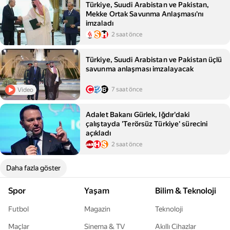
Türkiye, Suudi Arabistan ve Pakistan,
Mekke Ortak Savunma Anlaşması'nı
imzaladı
2 saat önce
Türkiye, Suudi Arabistan ve Pakistan üçlü
savunma anlaşması imzalayacak
7 saat önce
Video
Adalet Bakanı Gürlek, Iğdır'daki
çalıştayda 'Terörsüz Türkiye' sürecini
açıkladı
2 saat önce
Daha fazla göster
Spor
Yaşam
Bilim & Teknoloji
Futbol
Magazin
Teknoloji
Maçlar
Sinema & TV
Akıllı Cihazlar