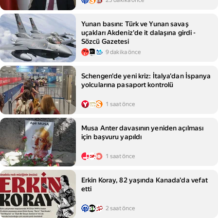
25 dakika önce
Yunan basını: Türk ve Yunan savaş
uçakları Akdeniz'de it dalaşına girdi -
Sözcü Gazetesi
9 dakika önce
Schengen'de yeni kriz: İtalya'dan İspanya
yolcularına pasaport kontrolü
1 saat önce
Musa Anter davasının yeniden açılması
için başvuru yapıldı
1 saat önce
Erkin Koray, 82 yaşında Kanada'da vefat
etti
2 saat önce