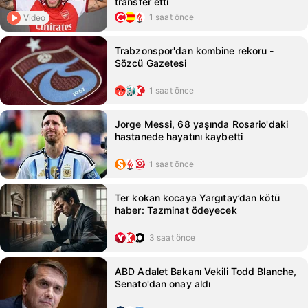
transfer etti
1 saat önce
Video
Trabzonspor'dan kombine rekoru -
Sözcü Gazetesi
1 saat önce
Jorge Messi, 68 yaşında Rosario'daki
hastanede hayatını kaybetti
1 saat önce
Ter kokan kocaya Yargıtay’dan kötü
haber: Tazminat ödeyecek
3 saat önce
ABD Adalet Bakanı Vekili Todd Blanche,
Senato'dan onay aldı