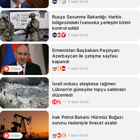
2 saat önce
Rusya Savunma Bakanlığı: Harkiv
bölgesindeki İvanovka yerleşim birimi
kontrol edildi
2 saat önce
Ermenistan Başbakanı Paşinyan:
Azerbaycan ile çatışma sayfası
kapandı
1 saat önce
Video
İsrail ordusu ateşkese rağmen
Lübnan'ın güneyine topçu saldırıları
düzenledi
3 saat önce
Irak Petrol Bakanı: Hürmüz Boğazı
sorunu nedeniyle ihracat azaldı
1 saat önce
Video