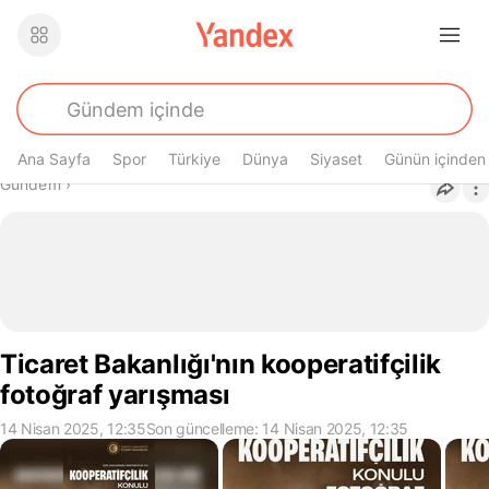
Ana Sayfa
Spor
Türkiye
Dünya
Siyaset
Günün içinden
Buradasın
Gündem
›
Ticaret Bakanlığı'nın kooperatifçilik
fotoğraf yarışması
14 Nisan 2025, 12:35
Son güncelleme: 14 Nisan 2025, 12:35