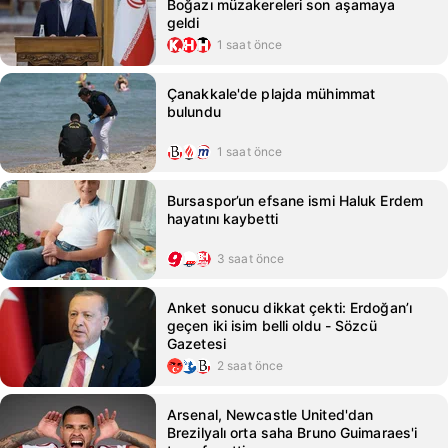
Boğazı müzakereleri son aşamaya
geldi
1 saat önce
Çanakkale'de plajda mühimmat
bulundu
1 saat önce
Bursaspor’un efsane ismi Haluk Erdem
hayatını kaybetti
3 saat önce
Anket sonucu dikkat çekti: Erdoğan’ı
geçen iki isim belli oldu - Sözcü
Gazetesi
2 saat önce
Arsenal, Newcastle United'dan
Brezilyalı orta saha Bruno Guimaraes'i