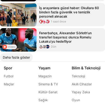
İş arayanlara güzel haber: Okullara 60
binden fazla güvenlik ve temizlik
personeli alınacak
1 saat önce
Fenerbahçe, Alexander Sörloth'un
transferi başarısız olunca Romelu
Lukaku'yu hedefliyor
Dün
Video
Daha fazla göster
Spor
Yaşam
Bilim & Teknoloji
Futbol
Magazin
Teknoloji
Maçlar
Sinema & TV
Akıllı Cihazlar
Kültür-Sanat
Yapay Zeka
Sağlık
Oyun