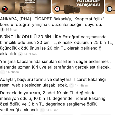
ANKARA, (DHA)- TİCARET Bakanlığı, 'Kooperatifçilik'
konulu fotoğraf yarışması düzenleneceğini duyurdu.
1
14 Nisan
BİRİNCİLİK ÖDÜLÜ 30 BİN LİRA Fotoğraf yarışmasında
birincilik ödülünün 30 bin TL, ikincilik ödülünün 25 bin TL,
üçüncülük ödülünün ise 20 bin TL olarak belirlendiği
aktarıldı.
2
14 Nisan
Yarışma kapsamında sunulan eserlerin değerlendirilmesi,
alanında uzman jüri üyeleri tarafından gerçekleştirilecek.
3
14 Nisan
Adaylar, başvuru formu ve detaylara Ticaret Bakanlığı
resmi web sitesinden ulaşabilecek.
4
14 Nisan
Derecelerin yanı sıra, 2 adet 10 bin TL değerinde
mansiyon ödülü, 10 bin TL değerinde Ticaret Bakanlığı
özel ödülü ve 3 bin TL değerinde sergileme ödülü
verileceği açıklandı.
5
14 Nisan