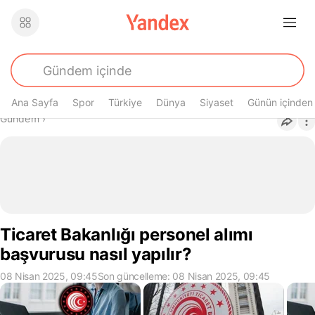
Ana Sayfa
Spor
Türkiye
Dünya
Siyaset
Günün içinden
Buradasın
Gündem
›
Ticaret Bakanlığı personel alımı
başvurusu nasıl yapılır?
08 Nisan 2025, 09:45
Son güncelleme: 08 Nisan 2025, 09:45