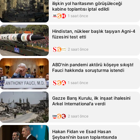
ilişkin yol haritasının görüşüleceği
kabine toplantısı iptal edildi
1 saat önce
Hindistan, nükleer başlık taşıyan Agni-4
füzesini test etti
2 saat önce
ABD'nin pandemi aktörü köşeye sıkıştı!
Fauci hakkında soruşturma istendi
1 saat önce
Gazze Barış Kurulu, ilk inşaat ihalesini
Arkel International'a verdi
2 saat önce
Hakan Fidan ve Esad Hasan
Şeybani'nin basın toplantısında