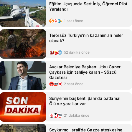
Eğitim Uçuşunda Sert İniş, Öğrenci Pilot
Yaralandı
1 saat önce
Terörsüz Türkiye'nin kazanımları neler
olacak?
52 dakika önce
Avcılar Belediye Başkanı Utku Caner
Çaykara için tahliye kararı - Sözcü
Gazetesi
2 saat önce
Suriye'nin başkenti Şam'da patlama!
Ölü ve yaralılar var
21 dakika önce
Soykırımcı İsrail'de Gazze ateşkesine