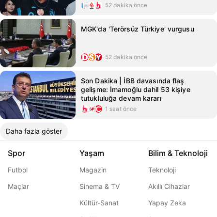
52 dakika önce
MGK'da 'Terörsüz Türkiye' vurgusu
52 dakika önce
Son Dakika | İBB davasında flaş
gelişme: İmamoğlu dahil 53 kişiye
tutukluluğa devam kararı
1 saat önce
Daha fazla göster
Spor
Yaşam
Bilim & Teknoloji
Futbol
Magazin
Teknoloji
Maçlar
Sinema & TV
Akıllı Cihazlar
Kültür-Sanat
Yapay Zeka