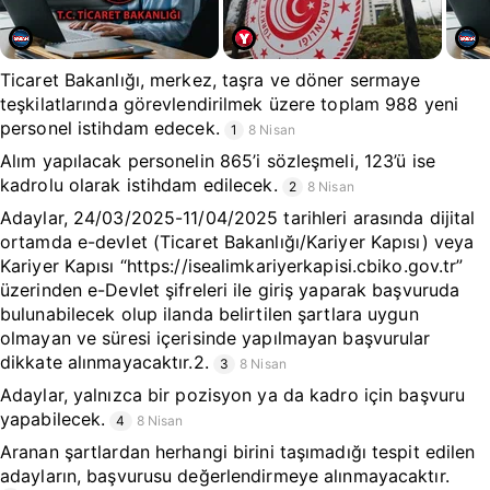
Ticaret Bakanlığı, merkez, taşra ve döner sermaye
teşkilatlarında görevlendirilmek üzere toplam 988 yeni
personel istihdam edecek.
1
8 Nisan
Alım yapılacak personelin 865’i sözleşmeli, 123’ü ise
kadrolu olarak istihdam edilecek.
2
8 Nisan
Adaylar, 24/03/2025-11/04/2025 tarihleri arasında dijital
ortamda e-devlet (Ticaret Bakanlığı/Kariyer Kapısı) veya
Kariyer Kapısı “https://isealimkariyerkapisi.cbiko.gov.tr”
üzerinden e-Devlet şifreleri ile giriş yaparak başvuruda
bulunabilecek olup ilanda belirtilen şartlara uygun
olmayan ve süresi içerisinde yapılmayan başvurular
dikkate alınmayacaktır.2.
3
8 Nisan
Adaylar, yalnızca bir pozisyon ya da kadro için başvuru
yapabilecek.
4
8 Nisan
Aranan şartlardan herhangi birini taşımadığı tespit edilen
adayların, başvurusu değerlendirmeye alınmayacaktır.