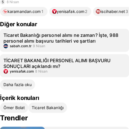
5
8 Nisan
karamandan.com
1
yenisafak.com
2
iscihaber.net
3
Diğer konular
Ticaret Bakanlığı personel alımı ne zaman? İşte, 988
personel alımı başvuru tarihleri ve şartları
sabah.com.tr
9 Nisan
TİCARET BAKANLIĞI PERSONEL ALIMI BAŞVURU
SONUÇLARI açıklandı mı?
yenisafak.com
8 Nisan
Daha fazla oku
İçerik konuları
Ömer Bolat
Ticaret Bakanlığı
Trendler