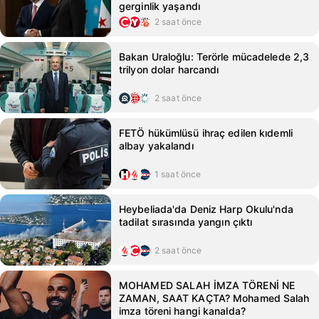
gerginlik yaşandı
2 saat önce
Bakan Uraloğlu: Terörle mücadelede 2,3
trilyon dolar harcandı
2 saat önce
FETÖ hükümlüsü ihraç edilen kıdemli
albay yakalandı
1 saat önce
Heybeliada'da Deniz Harp Okulu'nda
tadilat sırasında yangın çıktı
2 saat önce
MOHAMED SALAH İMZA TÖRENİ NE
ZAMAN, SAAT KAÇTA? Mohamed Salah
imza töreni hangi kanalda?