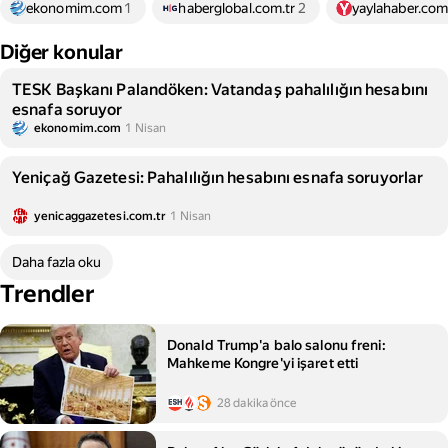
ekonomim.com
1
haberglobal.com.tr
2
yaylahaber.com
Diğer konular
TESK Başkanı Palandöken: Vatandaş pahalılığın hesabını
esnafa soruyor
ekonomim.com
1 Nisan
Yeniçağ Gazetesi: Pahalılığın hesabını esnafa soruyorlar
yenicaggazetesi.com.tr
1 Nisan
Daha fazla oku
Trendler
Donald Trump'a balo salonu freni:
Mahkeme Kongre'yi işaret etti
28 dakika önce