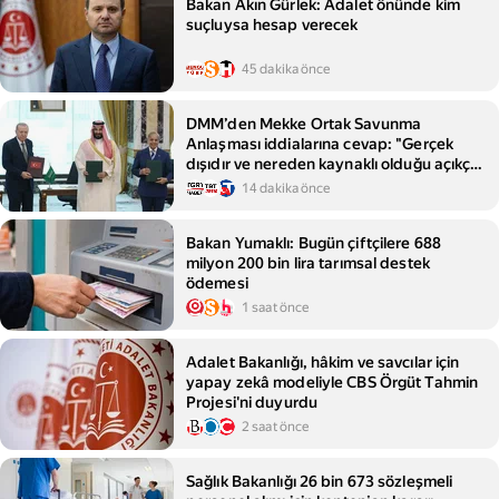
Bakan Akın Gürlek: Adalet önünde kim
suçluysa hesap verecek
45 dakika önce
DMM’den Mekke Ortak Savunma
Anlaşması iddialarına cevap: "Gerçek
dışıdır ve nereden kaynaklı olduğu açıkça
belli"
14 dakika önce
Bakan Yumaklı: Bugün çiftçilere 688
milyon 200 bin lira tarımsal destek
ödemesi
1 saat önce
Adalet Bakanlığı, hâkim ve savcılar için
yapay zekâ modeliyle CBS Örgüt Tahmin
Projesi'ni duyurdu
2 saat önce
Sağlık Bakanlığı 26 bin 673 sözleşmeli