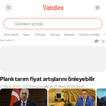
Ana Sayfa
Spor
Türkiye
Dünya
Siyaset
Günün içinden
Buradasın
Gündem
›
Planlı tarım fiyat artışlarını önleyebilir
01 Nisan 2025, 03:05
Son güncelleme: 01 Nisan 2025, 03:05