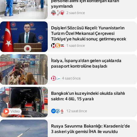
personel alımı için kontenjan kararı
yayımlandı
2 saat önce
Dışişleri Sözcüsü Keçeli: Yunanistan'ın
Turizm Özel Mekansal Çerçevesi
Türkiye'ye hukuki sonuç getirmeyecek
1 saat önce
İtalya, İspanya'dan gelen uçaklarda
pasaport kontrolüne başladı
4 saat önce
Bangkok'un kuzeyindeki okulda silahlı
saldırı: 4 ölü, 15 yaralı
12 saat önce
Video
Rusya Savunma Bakanlığı: Karadeniz'de
3 askeri yük gemisi İHA ile vuruldu