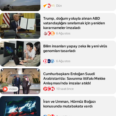
Dün
Trump, doğum yoluyla alınan ABD
vatandaşlığını sınırlamak için yeniden
kararnameler imzaladı
6 Ağustos
Bilim insanları yapay zeka ile yeni virüs
genomları tasarladı
6 Ağustos
Cumhurbaşkanı Erdoğan Suudi
Arabistan'da: Savunma ittifakı Mekke
Anlaşması'nda imzalar atıldı!
10 saat önce
Video
İran ve Umman, Hürmüz Boğazı
konusunda mutabakata vardı