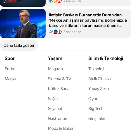
2 saat önce
İletişim Başkanı Burhanettin Duran'dan
'Mekke Anlaşması' paylaşımı: Bölgemizde
barış ve istikrarın korunmasına önemli
katkılar sağlayacak
3 saat önce
Daha fazla göster
Spor
Yaşam
Bilim & Teknoloji
Futbol
Magazin
Teknoloji
Maçlar
Sinema & TV
Akıllı Cihazlar
Kültür-Sanat
Yapay Zeka
Sağlık
Oyun
Seyahat
Big Tech
Gastronomi
Girişimler
Moda & Bakım