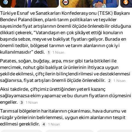
Türkiye Esnaf ve Sanatkarları Konfederasyonu (TESK) Başkanı
Bendevi Palandöken, planlı tarım politikaları ve teşvikler
sayesinde fiyat artışlarının önemli ölçüde önlenebilir olduğuna
dikkati çekerek, “Vatandaşın en çok şikâyet ettiği konuların
başında sebze, meyve ve bakliyat fiyatları geliyor. Burada en
önemli tedbir, bölgesel tarımın ve tarım alanlarının çok iyi
kullanılmasıdır” dedi.
1
1 Nisan
Patates, soğan, buğday, arpa, mısır gibi tarla bitkileri ile
mercimek, nohut gibi bakliyat ürünlerinin ihtiyaca uygun
şekilde ekilmesi, çiftçilerin bilinçlendirilmesi ve desteklenmesi
sağlanırsa, fiyat artışları önemli ölçüde önlenebilir.
2
1 Nisan
Aksi takdirde, çiftçimiz ürettiğinden yeterli kazanç
sağlayamazsa ekim yapamaz ve bu durum fiyatların düşmesini
engeller.
3
1 Nisan
Tarımsal bölgelerin haritalarının çıkarılması, hava durumu ve
rüzgâr yönlerinin belirlenmesi, uygun ekim alanlarının tespit
edilmesi gereklidir.
4
1 Nisan