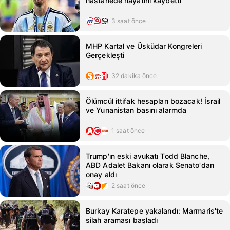
hastanede hayatını kaybetti
3 saat önce
MHP Kartal ve Üsküdar Kongreleri
Gerçekleşti
32 dakika önce
Ölümcül ittifak hesapları bozacak! İsrail
ve Yunanistan basını alarmda
1 saat önce
Trump'ın eski avukatı Todd Blanche,
ABD Adalet Bakanı olarak Senato'dan
onay aldı
2 saat önce
Burkay Karatepe yakalandı: Marmaris'te
silah araması başladı