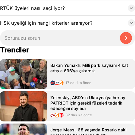
RTÜK üyeleri nasıl seçiliyor?
HSK üyeliği için hangi kriterler aranıyor?
Trendler
Bakan Yumaklı: Milli park sayısını 4 kat
artışla 696'ya çıkardık
17 dakika önce
Zelenskiy, ABD'nin Ukrayna'ya her ay
PATRİOT için gerekli füzeleri tedarik
edeceğini söyledi
32 dakika önce
Jorge Messi, 68 yaşında Rosario'daki