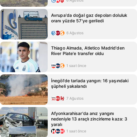
6 Ağustos
Avrupa'da doğal gaz depoları doluluk
oranı yüzde 57'ye geriledi
6 Ağustos
Thiago Almada, Atletico Madrid'den
River Plate'e transfer oldu
1 saat önce
İnegöl'de tarlada yangın: 16 yaşındaki
şüpheli yakalandı
7 Ağustos
Afyonkarahisar'da anız yangını
nedeniyle 13 araçlı zincirleme kaza: 3
yaralı
1 saat önce