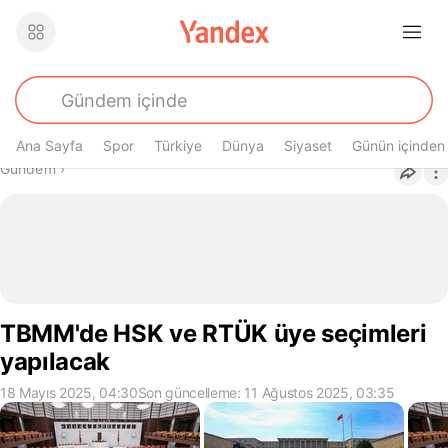
Ana Sayfa
Spor
Türkiye
Dünya
Siyaset
Günün içinden
Buradasın
Gündem
›
TBMM'de HSK ve RTÜK üye seçimleri
yapılacak
18 Mayıs 2025, 04:30
Son güncelleme: 11 Ağustos 2025, 03:35