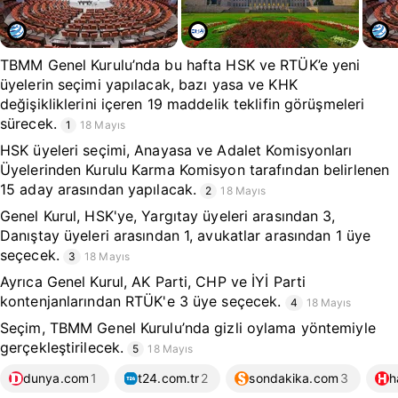
TBMM Genel Kurulu’nda bu hafta HSK ve RTÜK’e yeni
üyelerin seçimi yapılacak, bazı yasa ve KHK
değişikliklerini içeren 19 maddelik teklifin görüşmeleri
sürecek.
1
18 Mayıs
HSK üyeleri seçimi, Anayasa ve Adalet Komisyonları
Üyelerinden Kurulu Karma Komisyon tarafından belirlenen
15 aday arasından yapılacak.
2
18 Mayıs
Genel Kurul, HSK'ye, Yargıtay üyeleri arasından 3,
Danıştay üyeleri arasından 1, avukatlar arasından 1 üye
seçecek.
3
18 Mayıs
Ayrıca Genel Kurul, AK Parti, CHP ve İYİ Parti
kontenjanlarından RTÜK'e 3 üye seçecek.
4
18 Mayıs
Seçim, TBMM Genel Kurulu’nda gizli oylama yöntemiyle
gerçekleştirilecek.
5
18 Mayıs
dunya.com
1
t24.com.tr
2
sondakika.com
3
h