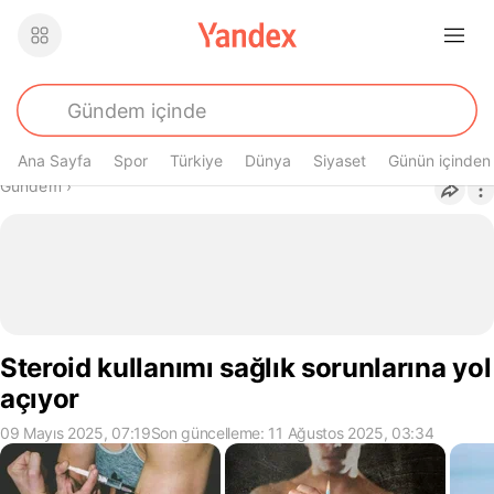
Ana Sayfa
Spor
Türkiye
Dünya
Siyaset
Günün içinden
Buradasın
Gündem
›
Steroid kullanımı sağlık sorunlarına yol
açıyor
09 Mayıs 2025, 07:19
Son güncelleme: 11 Ağustos 2025, 03:34