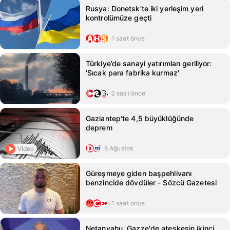
Rusya: Donetsk'te iki yerleşim yeri
kontrolümüze geçti
1 saat önce
Türkiye’de sanayi yatırımları geriliyor:
'Sıcak para fabrika kurmaz'
2 saat önce
Gaziantep'te 4,5 büyüklüğünde
deprem
8 Ağustos
Video
Güreşmeye giden başpehlivanı
benzincide dövdüler - Sözcü Gazetesi
1 saat önce
Netanyahu, Gazze'de ateşkesin ikinci