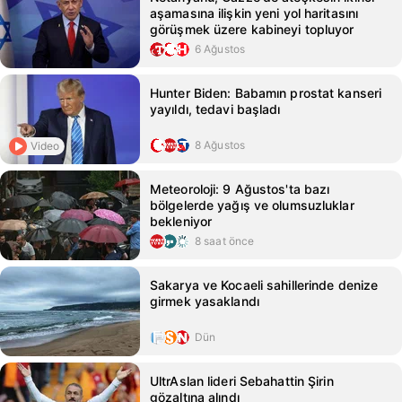
aşamasına ilişkin yeni yol haritasını
görüşmek üzere kabineyi topluyor
6 Ağustos
Hunter Biden: Babamın prostat kanseri
yayıldı, tedavi başladı
8 Ağustos
Video
Meteoroloji: 9 Ağustos'ta bazı
bölgelerde yağış ve olumsuzluklar
bekleniyor
8 saat önce
Sakarya ve Kocaeli sahillerinde denize
girmek yasaklandı
Dün
UltrAslan lideri Sebahattin Şirin
gözaltına alındı