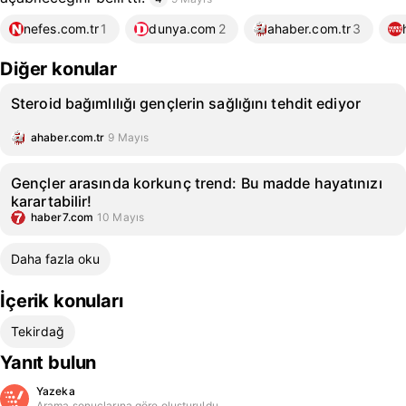
nefes.com.tr
1
dunya.com
2
ahaber.com.tr
3
Diğer konular
Steroid bağımlılığı gençlerin sağlığını tehdit ediyor
ahaber.com.tr
9 Mayıs
Gençler arasında korkunç trend: Bu madde hayatınızı
karartabilir!
haber7.com
10 Mayıs
Daha fazla oku
İçerik konuları
Tekirdağ
Yanıt bulun
Yazeka
Arama sonuçlarına göre oluşturuldu