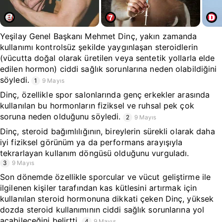
Yeşilay Genel Başkanı Mehmet Dinç, yakın zamanda
kullanımı kontrolsüz şekilde yaygınlaşan steroidlerin
(vücutta doğal olarak üretilen veya sentetik yollarla elde
edilen hormon) ciddi sağlık sorunlarına neden olabildiğini
söyledi.
1
9 Mayıs
Dinç, özellikle spor salonlarında genç erkekler arasında
kullanılan bu hormonların fiziksel ve ruhsal pek çok
soruna neden olduğunu söyledi.
2
9 Mayıs
Dinç, steroid bağımlılığının, bireylerin sürekli olarak daha
iyi fiziksel görünüm ya da performans arayışıyla
tekrarlayan kullanım döngüsü olduğunu vurguladı.
3
9 Mayıs
Son dönemde özellikle sporcular ve vücut geliştirme ile
ilgilenen kişiler tarafından kas kütlesini artırmak için
kullanılan steroid hormonuna dikkati çeken Dinç, yüksek
dozda steroid kullanımının ciddi sağlık sorunlarına yol
açabileceğini belirtti.
4
9 Mayıs