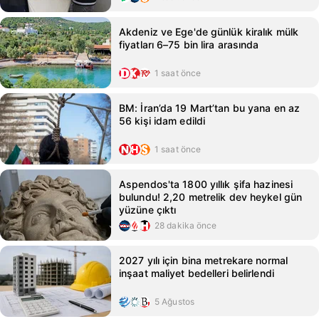
Akdeniz ve Ege'de günlük kiralık mülk
fiyatları 6–75 bin lira arasında
1 saat önce
BM: İran’da 19 Mart’tan bu yana en az
56 kişi idam edildi
1 saat önce
Aspendos'ta 1800 yıllık şifa hazinesi
bulundu! 2,20 metrelik dev heykel gün
yüzüne çıktı
28 dakika önce
2027 yılı için bina metrekare normal
inşaat maliyet bedelleri belirlendi
5 Ağustos