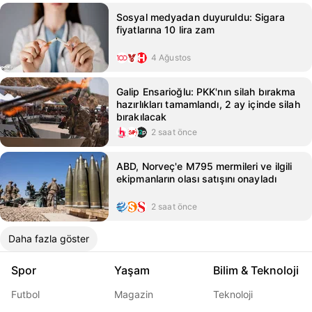
Sosyal medyadan duyuruldu: Sigara
fiyatlarına 10 lira zam
4 Ağustos
Galip Ensarioğlu: PKK'nın silah bırakma
hazırlıkları tamamlandı, 2 ay içinde silah
bırakılacak
2 saat önce
ABD, Norveç'e M795 mermileri ve ilgili
ekipmanların olası satışını onayladı
2 saat önce
Daha fazla göster
Spor
Yaşam
Bilim & Teknoloji
Futbol
Magazin
Teknoloji