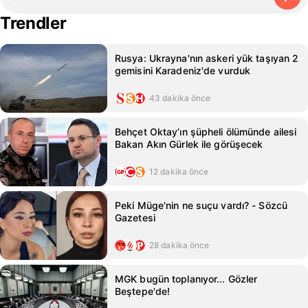
Trendler
Rusya: Ukrayna'nın askeri yük taşıyan 2
gemisini Karadeniz'de vurduk
43 dakika önce
Behçet Oktay’ın şüpheli ölümünde ailesi
Bakan Akın Gürlek ile görüşecek
12 dakika önce
Peki Müge'nin ne suçu vardı? - Sözcü
Gazetesi
28 dakika önce
MGK bugün toplanıyor... Gözler
Beştepe'de!