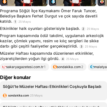
Programa Söğüt İlçe Kaymakamı Ömer Faruk Tuncer,
Belediye Başkanı Ferhat Durgut ve çok sayıda davetli
katıldı.
1
25 Mayıs
Etkinlikler halk oyunları gösterisiyle başladı.
2
25 Mayıs
Program kapsamında ödül takdimi, uygulamalı arkeolojik
kazılar, çömlek yapımı, resim ve kılıç sergileri ile sikke
darbı gibi çeşitli faaliyetler gerçekleştirildi.
3
25 Mayıs
Müzeler Haftası kapsamında düzenlenen etkinlikler,
ziyaretçilerden yoğun ilgi gördü.
4
25 Mayıs
sakaryagazetesi.com.tr
1
sondakika.com
2
malatya
Diğer konular
Söğüt'te Müzeler Haftası Etkinlikleri Coşkuyla Başladı
sondakika.com
25 Mayıs