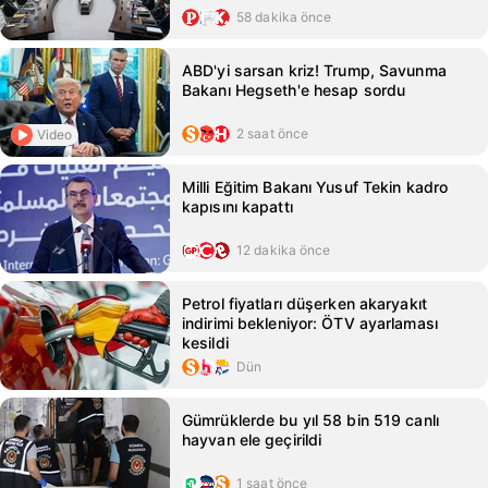
58 dakika önce
ABD'yi sarsan kriz! Trump, Savunma
Bakanı Hegseth'e hesap sordu
2 saat önce
Video
Milli Eğitim Bakanı Yusuf Tekin kadro
kapısını kapattı
12 dakika önce
Petrol fiyatları düşerken akaryakıt
indirimi bekleniyor: ÖTV ayarlaması
kesildi
Dün
Gümrüklerde bu yıl 58 bin 519 canlı
hayvan ele geçirildi
1 saat önce