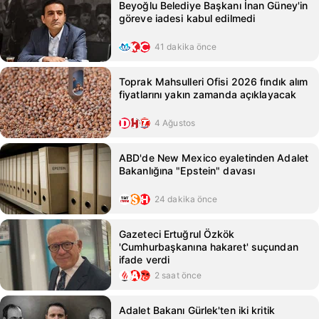
Beyoğlu Belediye Başkanı İnan Güney'in
göreve iadesi kabul edilmedi
41 dakika önce
Toprak Mahsulleri Ofisi 2026 fındık alım
fiyatlarını yakın zamanda açıklayacak
4 Ağustos
ABD'de New Mexico eyaletinden Adalet
Bakanlığına "Epstein" davası
24 dakika önce
Gazeteci Ertuğrul Özkök
'Cumhurbaşkanına hakaret' suçundan
ifade verdi
2 saat önce
Adalet Bakanı Gürlek'ten iki kritik