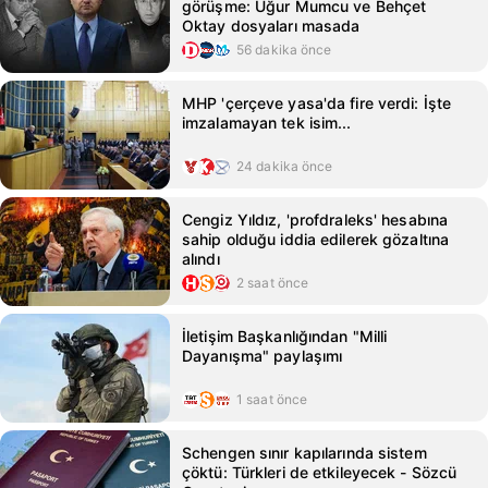
görüşme: Uğur Mumcu ve Behçet
Oktay dosyaları masada
56 dakika önce
MHP 'çerçeve yasa'da fire verdi: İşte
imzalamayan tek isim...
24 dakika önce
Cengiz Yıldız, 'profdraleks' hesabına
sahip olduğu iddia edilerek gözaltına
alındı
2 saat önce
İletişim Başkanlığından "Milli
Dayanışma" paylaşımı
1 saat önce
Schengen sınır kapılarında sistem
çöktü: Türkleri de etkileyecek - Sözcü