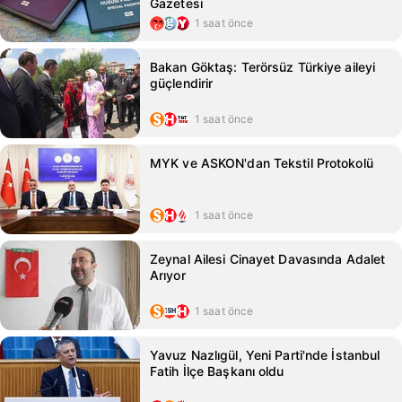
Gazetesi
1 saat önce
Bakan Göktaş: Terörsüz Türkiye aileyi
güçlendirir
1 saat önce
MYK ve ASKON'dan Tekstil Protokolü
1 saat önce
Zeynal Ailesi Cinayet Davasında Adalet
Arıyor
1 saat önce
Yavuz Nazlıgül, Yeni Parti'nde İstanbul
Fatih İlçe Başkanı oldu