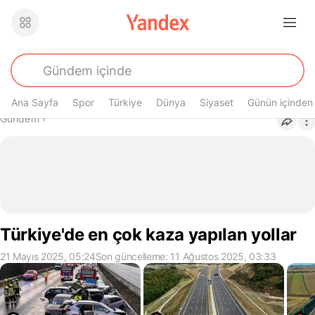
Ana Sayfa
Spor
Türkiye
Dünya
Siyaset
Günün içinden
Buradasın
Gündem
›
Türkiye'de en çok kaza yapılan yollar
21 Mayıs 2025, 05:24
Son güncelleme: 11 Ağustos 2025, 03:33