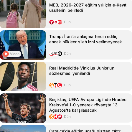
MEB, 2026–2027 eğitim yılı için e-Kayıt
usullerini belirledi
Dün
Trump: İran'la anlaşma tercih edilir,
ancak nükleer silah izni verilmeyecek
Dün
Video
Real Madrid'de Vinicius Junior'un
sözleşmesi yenilendi
Dün
Beşiktaş, UEFA Avrupa Ligi'nde Hradec
Kralove'yi 1-0 yenerek rövanşta 13
Ağustos'ta karşılaşacak
Dün
Çatalca'da eğitim uçağı pistten çıktı: