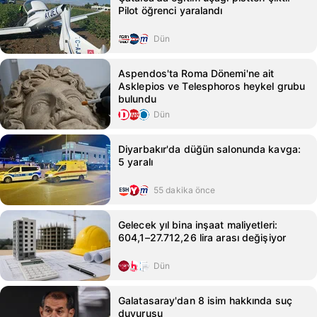
Pilot öğrenci yaralandı
Dün
Aspendos'ta Roma Dönemi'ne ait
Asklepios ve Telesphoros heykel grubu
bulundu
Dün
Diyarbakır'da düğün salonunda kavga:
5 yaralı
55 dakika önce
Gelecek yıl bina inşaat maliyetleri:
604,1–27.712,26 lira arası değişiyor
Dün
Galatasaray'dan 8 isim hakkında suç
duyurusu