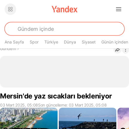
Ana Sayfa
Spor
Türkiye
Dünya
Siyaset
Günün içinden
Buradasın
Gündem
›
Mersin'de yaz sıcakları bekleniyor
03 Mart 2025, 05:08
Son güncelleme: 03 Mart 2025, 05:08