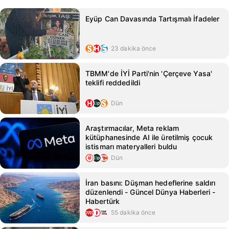
Eyüp Can Davasında Tartışmalı İfadeler
23 dakika önce
TBMM'de İYİ Parti'nin 'Çerçeve Yasa'
teklifi reddedildi
Dün
Araştırmacılar, Meta reklam
kütüphanesinde AI ile üretilmiş çocuk
istismarı materyalleri buldu
Dün
İran basını: Düşman hedeflerine saldırı
düzenlendi - Güncel Dünya Haberleri -
Habertürk
55 dakika önce