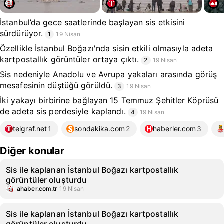
İstanbul’da gece saatlerinde başlayan sis etkisini
sürdürüyor.
1
19 Nisan
Özellikle İstanbul Boğazı'nda sisin etkili olmasıyla adeta
kartpostallık görüntüler ortaya çıktı.
2
19 Nisan
Sis nedeniyle Anadolu ve Avrupa yakaları arasında görüş
mesafesinin düştüğü görüldü.
3
19 Nisan
İki yakayı birbirine bağlayan 15 Temmuz Şehitler Köprüsü
de adeta sis perdesiyle kaplandı.
4
19 Nisan
telgraf.net
1
sondakika.com
2
haberler.com
3
Diğer konular
Sis ile kaplanan İstanbul Boğazı kartpostallık
görüntüler oluşturdu
ahaber.com.tr
19 Nisan
Sis ile kaplanan İstanbul Boğazı kartpostallık