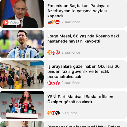
Ermenistan Başbakanı Paşinyan:
Azerbaycan ile çatışma sayfası
kapandı
2 saat önce
Video
Jorge Messi, 68 yaşında Rosario'daki
hastanede hayatını kaybetti
2 saat önce
İş arayanlara güzel haber: Okullara 60
binden fazla güvenlik ve temizlik
personeli alınacak
2 saat önce
YENİ Parti Manisa İl Başkanı İlksen
Özalper gözaltına alındı
5 Ağustos
Bursaspor’un efsane ismi Haluk Erdem