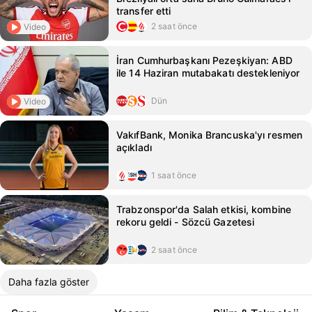
transfer etti
2 saat önce
Video
İran Cumhurbaşkanı Pezeşkiyan: ABD
ile 14 Haziran mutabakatı destekleniyor
Dün
Video
VakıfBank, Monika Brancuska'yı resmen
açıkladı
1 saat önce
Trabzonspor'da Salah etkisi, kombine
rekoru geldi - Sözcü Gazetesi
2 saat önce
Daha fazla göster