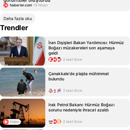
görüntüler oluşturdu
haberler.com
19 Nisan
Daha fazla oku
Trendler
İran Dışişleri Bakan Yardımcısı: Hürmüz
Boğazı müzakereleri son aşamaya
geldi
2 saat önce
Çanakkale'de plajda mühimmat
bulundu
2 saat önce
Irak Petrol Bakanı: Hürmüz Boğazı
sorunu nedeniyle ihracat azaldı
2 saat önce
Video