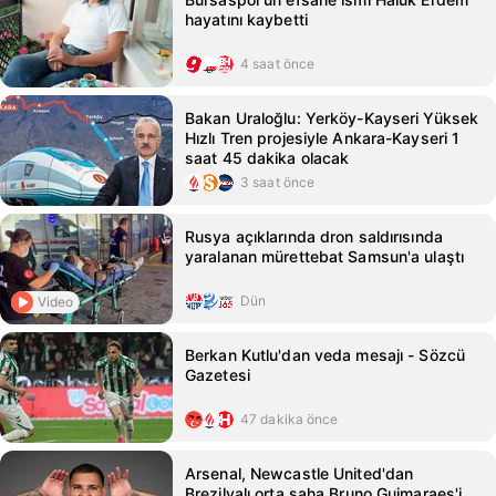
hayatını kaybetti
4 saat önce
Bakan Uraloğlu: Yerköy-Kayseri Yüksek
Hızlı Tren projesiyle Ankara-Kayseri 1
saat 45 dakika olacak
3 saat önce
Rusya açıklarında dron saldırısında
yaralanan mürettebat Samsun'a ulaştı
Dün
Video
Berkan Kutlu'dan veda mesajı - Sözcü
Gazetesi
47 dakika önce
Arsenal, Newcastle United'dan
Brezilyalı orta saha Bruno Guimaraes'i