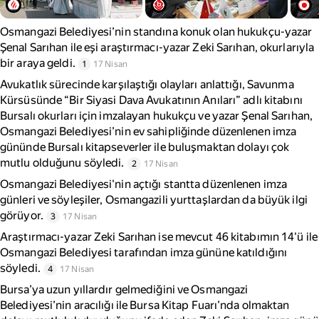
Osmangazi Belediyesi’nin standına konuk olan hukukçu-yazar
Şenal Sarıhan ile eşi araştırmacı-yazar Zeki Sarıhan, okurlarıyla
bir araya geldi.
1
17 Nisan
Avukatlık sürecinde karşılaştığı olayları anlattığı, Savunma
Kürsüsünde “Bir Siyasi Dava Avukatının Anıları” adlı kitabını
Bursalı okurları için imzalayan hukukçu ve yazar Şenal Sarıhan,
Osmangazi Belediyesi’nin ev sahipliğinde düzenlenen imza
gününde Bursalı kitapseverler ile buluşmaktan dolayı çok
mutlu olduğunu söyledi.
2
17 Nisan
Osmangazi Belediyesi'nin açtığı stantta düzenlenen imza
günleri ve söyleşiler, Osmangazili yurttaşlardan da büyük ilgi
görüyor.
3
17 Nisan
Araştırmacı-yazar Zeki Sarıhan ise mevcut 46 kitabımın 14'ü ile
Osmangazi Belediyesi tarafından imza gününe katıldığını
söyledi.
4
17 Nisan
Bursa’ya uzun yıllardır gelmediğini ve Osmangazi
Belediyesi’nin aracılığı ile Bursa Kitap Fuarı’nda olmaktan