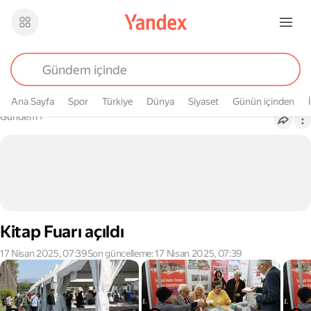
Ana Sayfa
Spor
Türkiye
Dünya
Siyaset
Günün içinden
Buradasın
Gündem
›
Kitap Fuarı açıldı
17 Nisan 2025, 07:39
Son güncelleme: 17 Nisan 2025, 07:39