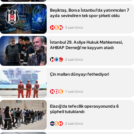
Beşiktaş, Borsa İstanbul'da yatırımcıları 7
ayda sevindiren tek spor şirketi oldu
3 saat önce
İstanbul 29. Asliye Hukuk Mahkemesi,
AHBAP Derneği'ne kayyum atadı
2 saat önce
Çin malları dünyayı fethediyor!
1 saat önce
Elazığ'da tefecilik operasyonunda 6
şüpheli tutuklandı
2 saat önce