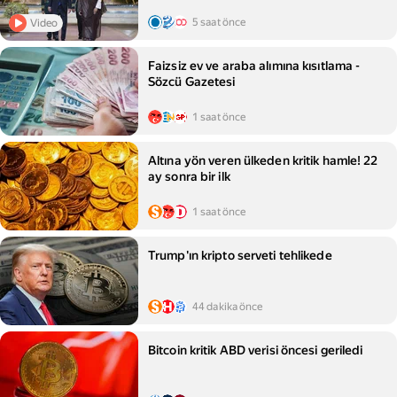
5 saat önce
Video
Faizsiz ev ve araba alımına kısıtlama -
Sözcü Gazetesi
1 saat önce
Altına yön veren ülkeden kritik hamle! 22
ay sonra bir ilk
1 saat önce
Trump'ın kripto serveti tehlikede
44 dakika önce
Bitcoin kritik ABD verisi öncesi geriledi