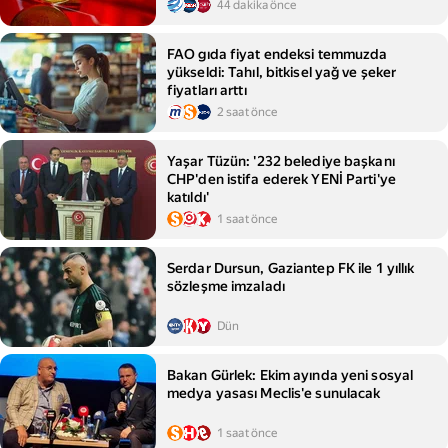
44 dakika önce
FAO gıda fiyat endeksi temmuzda
yükseldi: Tahıl, bitkisel yağ ve şeker
fiyatları arttı
2 saat önce
Yaşar Tüzün: '232 belediye başkanı
CHP'den istifa ederek YENİ Parti'ye
katıldı'
1 saat önce
Serdar Dursun, Gaziantep FK ile 1 yıllık
sözleşme imzaladı
Dün
Bakan Gürlek: Ekim ayında yeni sosyal
medya yasası Meclis'e sunulacak
1 saat önce