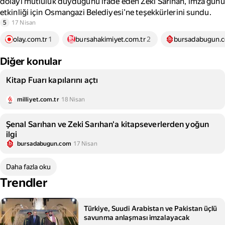
dolayı mutluluk duyduğunu ifade eden Zeki Sarıhan, imza günü
etkinliği için Osmangazi Belediyesi’ne teşekkürlerini sundu.
5
17 Nisan
olay.com.tr
1
bursahakimiyet.com.tr
2
bursadabugun.
Diğer konular
Kitap Fuarı kapılarını açtı
milliyet.com.tr
18 Nisan
Şenal Sarıhan ve Zeki Sarıhan'a kitapseverlerden yoğun
ilgi
bursadabugun.com
17 Nisan
Daha fazla oku
Trendler
Türkiye, Suudi Arabistan ve Pakistan üçlü
savunma anlaşması imzalayacak