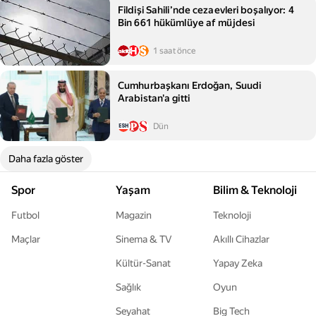
Fildişi Sahili’nde cezaevleri boşalıyor: 4
Bin 661 hükümlüye af müjdesi
1 saat önce
Cumhurbaşkanı Erdoğan, Suudi
Arabistan'a gitti
Dün
Daha fazla göster
Spor
Yaşam
Bilim & Teknoloji
Futbol
Magazin
Teknoloji
Maçlar
Sinema & TV
Akıllı Cihazlar
Kültür-Sanat
Yapay Zeka
Sağlık
Oyun
Seyahat
Big Tech