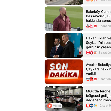
Bakırköy Cumhu
Başsavcılığı, B
hakkında soruş
2 saat ö
Hakan Fidan v
Şeybani'nin bas
gerginlik yaşan
2 saat ö
Avcılar Belediy
Çaykara hakkınd
verildi
1 saat ö
MGK'da terörle
bölgesel gelişm
değerlendirilec
12 saat 
Video