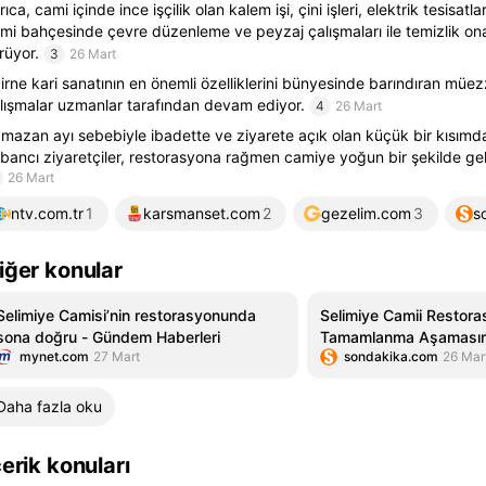
rıca, cami içinde ince işçilik olan kalem işi, çini işleri, elektrik tesisatla
mi bahçesinde çevre düzenleme ve peyzaj çalışmaları ile temizlik ona
rüyor.
3
26 Mart
irne kari sanatının en önemli özelliklerini bünyesinde barındıran müez
lışmalar uzmanlar tarafından devam ediyor.
4
26 Mart
mazan ayı sebebiyle ibadette ve ziyarete açık olan küçük bir kısımda
bancı ziyaretçiler, restorasyona rağmen camiye yoğun bir şekilde ge
26 Mart
ntv.com.tr
1
karsmanset.com
2
gezelim.com
3
s
iğer konular
Selimiye Camisi’nin restorasyonunda
Selimiye Camii Restor
sona doğru - Gündem Haberleri
Tamamlanma Aşaması
mynet.com
27 Mart
sondakika.com
26 Mar
Daha fazla oku
çerik konuları