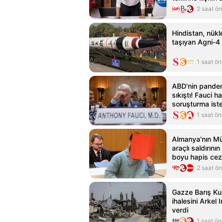
2 saat ö
Hindistan, nükl
taşıyan Agni-4 f
1 saat ö
ABD'nin pande
sıkıştı! Fauci h
soruşturma ist
1 saat ö
Almanya'nın Mü
araçlı saldırını
boyu hapis cez
2 saat ö
Gazze Barış Kur
ihalesini Arkel 
verdi
1 saat ö