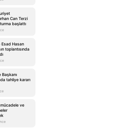
riyet
urhan Can Terzi
turma başlattı
nce
e Esad Hasan
ın toplantısında
dı
nce
e Başkanı
a tahliye kararı
nce
 mücadele ve
eler
ek
önce