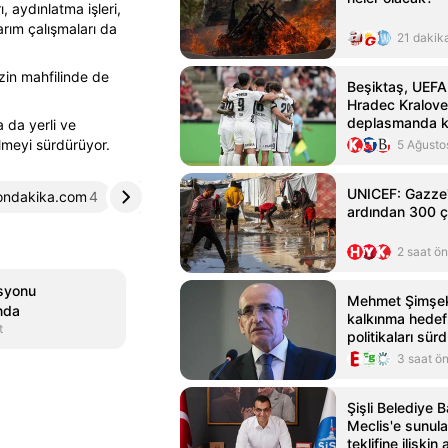
rı, aydınlatma işleri,
rım çalışmaları da
21 dakik
zin mahfilinde de
Beşiktaş, UEFA
Hradec Kralove 
deplasmanda k
 da yerli ve
lmeyi sürdürüyor.
5 Ağusto
UNICEF: Gazze
ondakika.com
4
haberler.com
5
ardından 300 ç
2 saat ö
asyonu
Mehmet Şimşek
nda
kalkınma hedefle
t
politikaları sür
3 saat ö
Şişli Belediye 
Meclis'e sunul
teklifine ilişkin