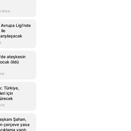
a önce
 Avrupa Ligi'nde
ile
arşılaşacak
s
'de ateşkesin
ocuk öldü
nce
: Türkiye,
ri için
dürecek
nce
Başkanı Şahan,
an çerçeve yasa
 açıklama yaptı