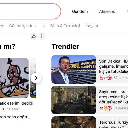
Gündem
Gündem
Alışveriş
et
Günün içinden
İş
Bilim & Teknoloji
Yaşam
ı mı?
Trendler
Son Dakika | İ
gelişme: İmamo
kişiye tutuklul
37 dakik
Soykırımcı İsra
ateşkesine ilişk
görüşüleceği ka
lık eserim' dediği
iptal edildi
51 dakik
1
26 Mart
arda sona doğru
Terörsüz Türkiy
neler olacak?