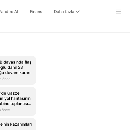
Yandex AI
Finans
Daha fazla
BB davasında flaş
ğlu dahil 53
uğa devam kararı
a önce
il'de Gazze
in yol haritasının
bine toplantısı
a önce
e'nin kazanımları