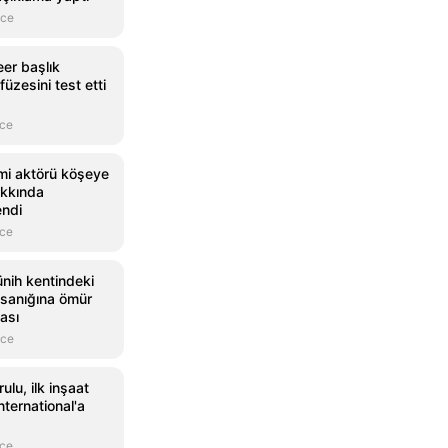
nce
eer başlık
üzesini test etti
nce
mi aktörü köşeye
akkında
endi
nce
nih kentindeki
n sanığına ömür
ası
nce
ulu, ilk inşaat
International'a
nce