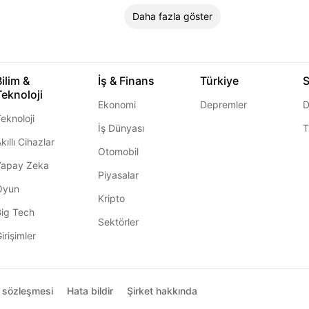
Daha fazla göster
Bilim &
İş & Finans
Türkiye
S
Teknoloji
Ekonomi
Depremler
D
eknoloji
İş Dünyası
T
kıllı Cihazlar
Otomobil
Yapay Zeka
Piyasalar
Oyun
Kripto
Big Tech
Sektörler
irişimler
ı sözleşmesi
Hata bildir
Şirket hakkında