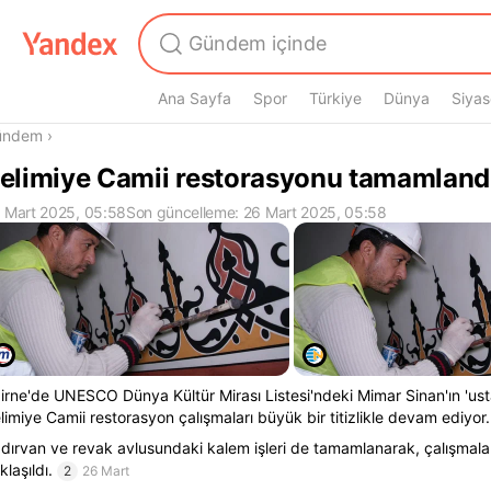
Ana Sayfa
Spor
Türkiye
Dünya
Siyas
radasın
ündem
›
elimiye Camii restorasyonu tamamland
 Mart 2025, 05:58
Son güncelleme: 26 Mart 2025, 05:58
irne'de UNESCO Dünya Kültür Mirası Listesi'ndeki Mimar Sinan'ın 'usta
limiye Camii restorasyon çalışmaları büyük bir titizlikle devam ediyor.
dırvan ve revak avlusundaki kalem işleri de tamamlanarak, çalışmal
klaşıldı.
2
26 Mart