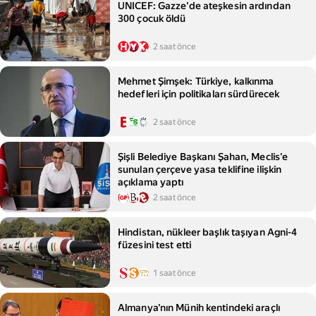
UNICEF: Gazze'de ateşkesin ardından
300 çocuk öldü
2 saat önce
Mehmet Şimşek: Türkiye, kalkınma
hedefleri için politikaları sürdürecek
2 saat önce
Şişli Belediye Başkanı Şahan, Meclis'e
sunulan çerçeve yasa teklifine ilişkin
açıklama yaptı
2 saat önce
Hindistan, nükleer başlık taşıyan Agni-4
füzesini test etti
1 saat önce
Almanya'nın Münih kentindeki araçlı