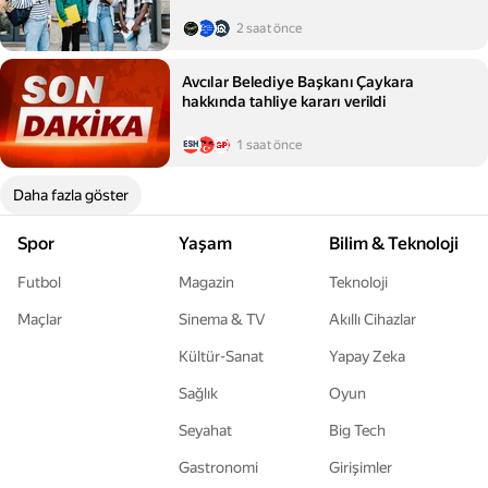
2 saat önce
Avcılar Belediye Başkanı Çaykara
hakkında tahliye kararı verildi
1 saat önce
Daha fazla göster
Spor
Yaşam
Bilim & Teknoloji
Futbol
Magazin
Teknoloji
Maçlar
Sinema & TV
Akıllı Cihazlar
Kültür-Sanat
Yapay Zeka
Sağlık
Oyun
Seyahat
Big Tech
Gastronomi
Girişimler