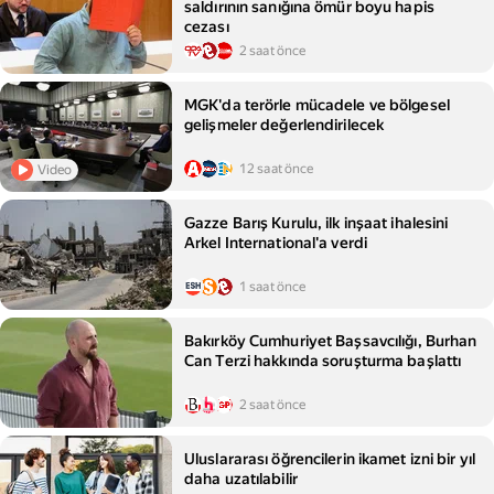
saldırının sanığına ömür boyu hapis
cezası
2 saat önce
MGK'da terörle mücadele ve bölgesel
gelişmeler değerlendirilecek
12 saat önce
Video
Gazze Barış Kurulu, ilk inşaat ihalesini
Arkel International'a verdi
1 saat önce
Bakırköy Cumhuriyet Başsavcılığı, Burhan
Can Terzi hakkında soruşturma başlattı
2 saat önce
Uluslararası öğrencilerin ikamet izni bir yıl
daha uzatılabilir