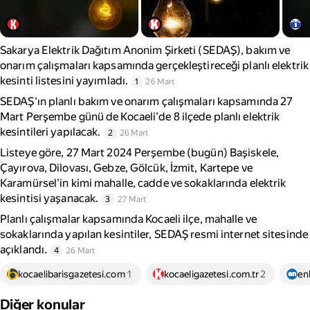
Sakarya Elektrik Dağıtım Anonim Şirketi (SEDAŞ), bakım ve
onarım çalışmaları kapsamında gerçekleştireceği planlı elektrik
kesinti listesini yayımladı.
1
26 Mart
SEDAŞ'ın planlı bakım ve onarım çalışmaları kapsamında 27
Mart Perşembe günü de Kocaeli'de 8 ilçede planlı elektrik
kesintileri yapılacak.
2
26 Mart
Listeye göre, 27 Mart 2024 Perşembe (bugün) Başiskele,
Çayırova, Dilovası, Gebze, Gölcük, İzmit, Kartepe ve
Karamürsel'in kimi mahalle, cadde ve sokaklarında elektrik
kesintisi yaşanacak.
3
27 Mart
Planlı çalışmalar kapsamında Kocaeli ilçe, mahalle ve
sokaklarında yapılan kesintiler, SEDAŞ resmi internet sitesinde
açıklandı.
4
26 Mart
kocaelibarisgazetesi.com
1
kocaeligazetesi.com.tr
2
en
Diğer konular