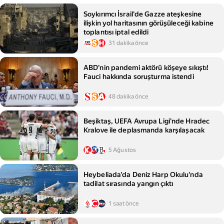
Soykırımcı İsrail'de Gazze ateşkesine
ilişkin yol haritasının görüşüleceği kabine
toplantısı iptal edildi
31 dakika önce
ABD'nin pandemi aktörü köşeye sıkıştı!
Fauci hakkında soruşturma istendi
48 dakika önce
Beşiktaş, UEFA Avrupa Ligi'nde Hradec
Kralove ile deplasmanda karşılaşacak
5 Ağustos
Heybeliada'da Deniz Harp Okulu'nda
tadilat sırasında yangın çıktı
1 saat önce