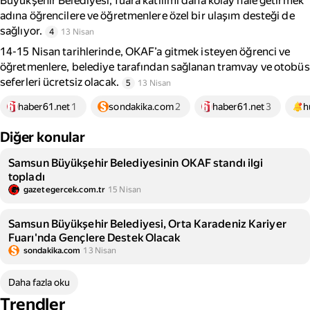
Büyükşehir Belediyesi, fuara katılımı daha kolay hale getirmek
adına öğrencilere ve öğretmenlere özel bir ulaşım desteği de
sağlıyor.
4
13 Nisan
14-15 Nisan tarihlerinde, OKAF’a gitmek isteyen öğrenci ve
öğretmenlere, belediye tarafından sağlanan tramvay ve otobüs
seferleri ücretsiz olacak.
5
13 Nisan
haber61.net
1
sondakika.com
2
haber61.net
3
h
Diğer konular
Samsun Büyükşehir Belediyesinin OKAF standı ilgi
topladı
gazetegercek.com.tr
15 Nisan
Samsun Büyükşehir Belediyesi, Orta Karadeniz Kariyer
Fuarı'nda Gençlere Destek Olacak
sondakika.com
13 Nisan
Daha fazla oku
Trendler