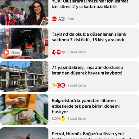
YÖK: Uluslararası mezunlar için ikamet
izni süresi 2 yıla kadar uzatılabilir
Dün
Tayland’da okulda düzenlenen silahlı
saldırıda 7 kişi öldü, 15 kişi yaralandı
3 saat önce
Video
71 yaşındaki işçi, inşaatın dördüncü
katından düşerek hayatını kaybetti
1 saat önce
Bulgaristan'da yarından itibaren
etiketlerde tek para birimi dönemi
başlıyor
1 saat önce
Petrol, Hürmüz Boğazı'na ilişkin yeni