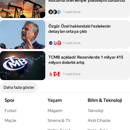
kısıtlama önerileriyle yükselişini sürdürdü
1 saat önce
Özgür Özel hakkındaki fezlekenin
detayları ortaya çıktı
1 saat önce
TCMB açıkladı! Rezervlerde 1 milyar 415
milyon dolarlık artış
1 saat önce
Daha fazla göster
Spor
Yaşam
Bilim & Teknoloji
Futbol
Magazin
Teknoloji
Maçlar
Sinema & TV
Akıllı Cihazlar