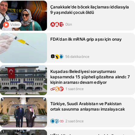
Çanakkale'de böcek ilaçlaması iddiasıyla
9 yaşındaki çocuk öldü
Dün
Video
FDA’dan ilk mRNA grip aşısı için onay
56 dakika önce
Kuşadası Belediyesi soruşturması
kapsamında 15 şüpheli gözaltına alındı: 7
kişinin araması devam ediyor
1 saat önce
Türkiye, Suudi Arabistan ve Pakistan
ortak savunma anlaşması imzalayacak
2 saat önce