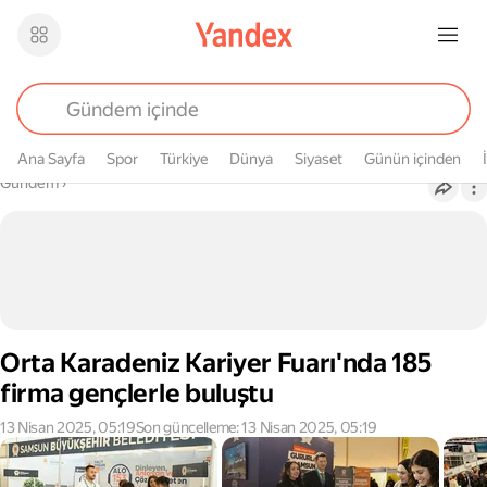
Ana Sayfa
Spor
Türkiye
Dünya
Siyaset
Günün içinden
Buradasın
Gündem
›
Orta Karadeniz Kariyer Fuarı'nda 185
firma gençlerle buluştu
13 Nisan 2025, 05:19
Son güncelleme: 13 Nisan 2025, 05:19