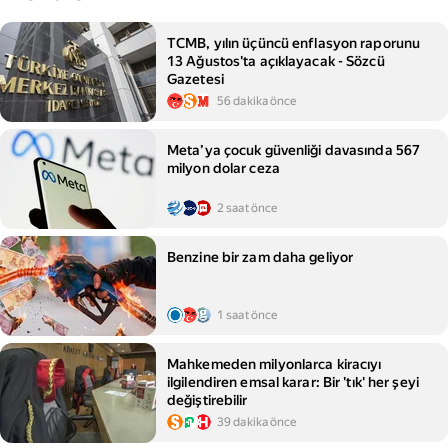
TCMB, yılın üçüncü enflasyon raporunu
13 Ağustos'ta açıklayacak - Sözcü
Gazetesi
56 dakika önce
Meta’ya çocuk güvenliği davasında 567
milyon dolar ceza
2 saat önce
Benzine bir zam daha geliyor
1 saat önce
Mahkemeden milyonlarca kiracıyı
ilgilendiren emsal karar: Bir 'tık' her şeyi
değiştirebilir
39 dakika önce