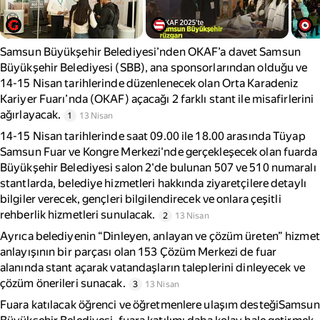
Samsun Büyükşehir Belediyesi’nden OKAF’a davet Samsun
Büyükşehir Belediyesi (SBB), ana sponsorlarından olduğu ve
14-15 Nisan tarihlerinde düzenlenecek olan Orta Karadeniz
Kariyer Fuarı’nda (OKAF) açacağı 2 farklı stant ile misafirlerini
ağırlayacak.
1
13 Nisan
14-15 Nisan tarihlerinde saat 09.00 ile 18.00 arasında Tüyap
Samsun Fuar ve Kongre Merkezi'nde gerçekleşecek olan fuarda
Büyükşehir Belediyesi salon 2'de bulunan 507 ve 510 numaralı
stantlarda, belediye hizmetleri hakkında ziyaretçilere detaylı
bilgiler verecek, gençleri bilgilendirecek ve onlara çeşitli
rehberlik hizmetleri sunulacak.
2
13 Nisan
Ayrıca belediyenin “Dinleyen, anlayan ve çözüm üreten” hizmet
anlayışının bir parçası olan 153 Çözüm Merkezi de fuar
alanında stant açarak vatandaşların taleplerini dinleyecek ve
çözüm önerileri sunacak.
3
13 Nisan
Fuara katılacak öğrenci ve öğretmenlere ulaşım desteğiSamsun