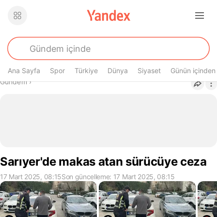
Ana Sayfa
Spor
Türkiye
Dünya
Siyaset
Günün içinden
Buradasın
Gündem
›
Sarıyer'de makas atan sürücüye ceza
17 Mart 2025, 08:15
Son güncelleme: 17 Mart 2025, 08:15