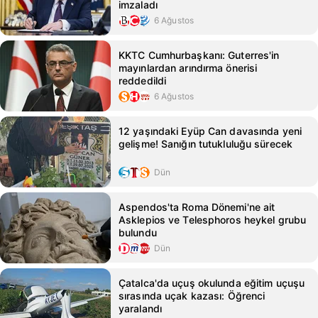
imzaladı
6 Ağustos
KKTC Cumhurbaşkanı: Guterres'in
mayınlardan arındırma önerisi
reddedildi
6 Ağustos
12 yaşındaki Eyüp Can davasında yeni
gelişme! Sanığın tutukluluğu sürecek
Dün
Aspendos'ta Roma Dönemi'ne ait
Asklepios ve Telesphoros heykel grubu
bulundu
Dün
Çatalca'da uçuş okulunda eğitim uçuşu
sırasında uçak kazası: Öğrenci
yaralandı