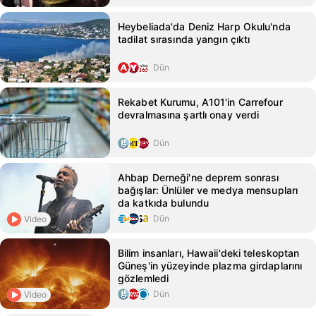
Heybeliada'da Deniz Harp Okulu'nda
tadilat sırasında yangın çıktı
Dün
Rekabet Kurumu, A101'in Carrefour
devralmasına şartlı onay verdi
Dün
Ahbap Derneği'ne deprem sonrası
bağışlar: Ünlüler ve medya mensupları
da katkıda bulundu
Dün
Video
Bilim insanları, Hawaii'deki teleskoptan
Güneş'in yüzeyinde plazma girdaplarını
gözlemledi
Dün
Video