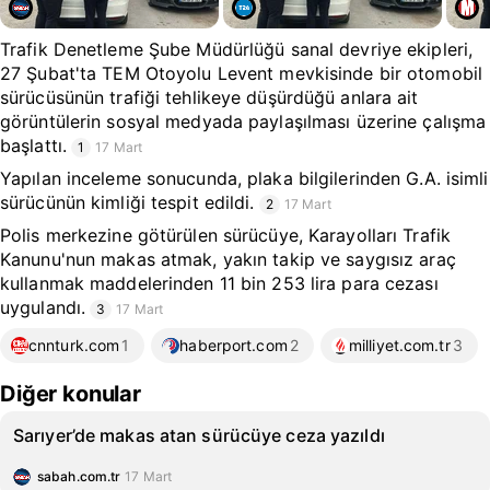
Trafik Denetleme Şube Müdürlüğü sanal devriye ekipleri,
27 Şubat'ta TEM Otoyolu Levent mevkisinde bir otomobil
sürücüsünün trafiği tehlikeye düşürdüğü anlara ait
görüntülerin sosyal medyada paylaşılması üzerine çalışma
başlattı.
1
17 Mart
Yapılan inceleme sonucunda, plaka bilgilerinden G.A. isimli
sürücünün kimliği tespit edildi.
2
17 Mart
Polis merkezine götürülen sürücüye, Karayolları Trafik
Kanunu'nun makas atmak, yakın takip ve saygısız araç
kullanmak maddelerinden 11 bin 253 lira para cezası
uygulandı.
3
17 Mart
cnnturk.com
1
haberport.com
2
milliyet.com.tr
3
Diğer konular
Sarıyer’de makas atan sürücüye ceza yazıldı
sabah.com.tr
17 Mart