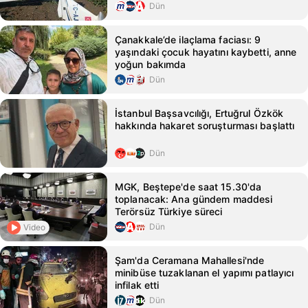
Dün
Çanakkale’de ilaçlama faciası: 9
yaşındaki çocuk hayatını kaybetti, anne
yoğun bakımda
Dün
İstanbul Başsavcılığı, Ertuğrul Özkök
hakkında hakaret soruşturması başlattı
Dün
MGK, Beştepe'de saat 15.30'da
toplanacak: Ana gündem maddesi
Terörsüz Türkiye süreci
Dün
Video
Şam'da Ceramana Mahallesi'nde
minibüse tuzaklanan el yapımı patlayıcı
infilak etti
Dün