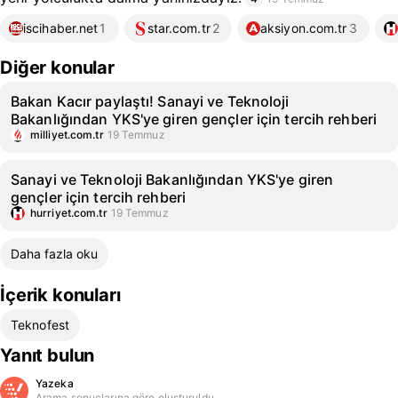
iscihaber.net
1
star.com.tr
2
aksiyon.com.tr
3
Diğer konular
Bakan Kacır paylaştı! Sanayi ve Teknoloji
Bakanlığından YKS'ye giren gençler için tercih rehberi
milliyet.com.tr
19 Temmuz
Sanayi ve Teknoloji Bakanlığından YKS'ye giren
gençler için tercih rehberi
hurriyet.com.tr
19 Temmuz
Daha fazla oku
İçerik konuları
Teknofest
Yanıt bulun
Yazeka
Arama sonuçlarına göre oluşturuldu