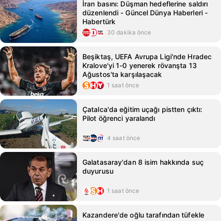
İran basını: Düşman hedeflerine saldırı
düzenlendi - Güncel Dünya Haberleri -
Habertürk
30 dakika önce
Beşiktaş, UEFA Avrupa Ligi'nde Hradec
Kralove'yi 1-0 yenerek rövanşta 13
Ağustos'ta karşılaşacak
1 saat önce
Çatalca'da eğitim uçağı pistten çıktı:
Pilot öğrenci yaralandı
4 saat önce
Galatasaray'dan 8 isim hakkında suç
duyurusu
1 saat önce
Kazandere'de oğlu tarafından tüfekle