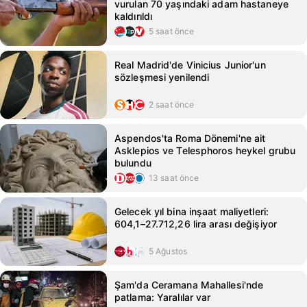
vurulan 70 yaşındaki adam hastaneye
kaldırıldı
5 saat önce
Real Madrid'de Vinicius Junior'un
sözleşmesi yenilendi
2 saat önce
Aspendos'ta Roma Dönemi'ne ait
Asklepios ve Telesphoros heykel grubu
bulundu
13 saat önce
Gelecek yıl bina inşaat maliyetleri:
604,1–27.712,26 lira arası değişiyor
5 Ağustos
Şam'da Ceramana Mahallesi'nde
patlama: Yaralılar var