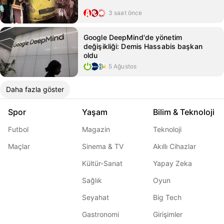
3 saat önce
Google DeepMind'de yönetim
değişikliği: Demis Hassabis başkan
oldu
5 Ağustos
Daha fazla göster
Spor
Yaşam
Bilim & Teknoloji
Futbol
Magazin
Teknoloji
Maçlar
Sinema & TV
Akıllı Cihazlar
Kültür-Sanat
Yapay Zeka
Sağlık
Oyun
Seyahat
Big Tech
Gastronomi
Girişimler