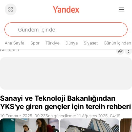
Ana Sayfa
Spor
Türkiye
Dünya
Siyaset
Günün içinden
Buradasın
Gündem
›
Sanayi ve Teknoloji Bakanlığından
YKS'ye giren gençler için tercih rehberi
19 Temmuz 2025, 09:23
Son güncelleme: 11 Ağustos 2025, 04:19