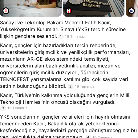
Sanayi ve Teknoloji Bakanı Mehmet Fatih Kacır,
Yükseköğretim Kurumları Sınavı (YKS) tercih sürecine
ilişkin gençlere seslendi.
1
19 Temmuz
Kacır, gençler için hazırladıkları tercih rehberinde,
üniversitelerin girişimcilik ve yenilikçilik performansları,
mezunların AR-GE ekosistemindeki temsiliyeti,
üniversitelerin alan bazlı yetkinlik analizi, mezun ve
öğrencilerin girişimcilik düzeyleri, öğrencilerin
TEKNOFEST yarışmalarına katılımı gibi çok sayıda veri
setinin bulunduğunu bildirdi.
2
19 Temmuz
Kacır, Türkiye'nin kalkınma yolculuğunda gençlerin Milli
Teknoloji Hamlesi'nin öncüsü olacağını vurguladı.
3
19 Temmuz
YKS sonuçlarının, gençler ve aileleri için hayırlı olmasını
temenni eden Kacır, Bakanlık olarak yeteneklerinizi
keşfedeceğiniz, hayallerinizi gerçeğe dönüştüreceğiniz bu
yeni yolculukta daima yanınızdayız.
4
19 Temmuz