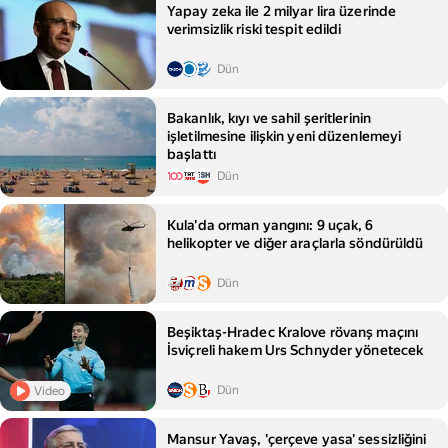
Yapay zeka ile 2 milyar lira üzerinde
verimsizlik riski tespit edildi
Dün
Bakanlık, kıyı ve sahil şeritlerinin
işletilmesine ilişkin yeni düzenlemeyi
başlattı
Dün
Kula'da orman yangını: 9 uçak, 6
helikopter ve diğer araçlarla söndürüldü
Dün
Beşiktaş-Hradec Kralove rövanş maçını
İsviçreli hakem Urs Schnyder yönetecek
Dün
Video
Mansur Yavaş, 'çerçeve yasa' sessizliğini