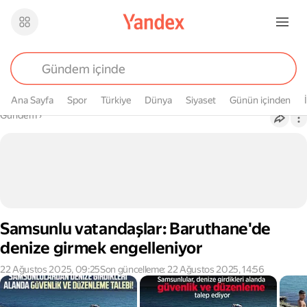
Ana Sayfa
Spor
Türkiye
Dünya
Siyaset
Günün içinden
Buradasın
Gündem
›
Samsunlu vatandaşlar: Baruthane'de
denize girmek engelleniyor
22 Ağustos 2025, 09:25
Son güncelleme: 22 Ağustos 2025, 14:56