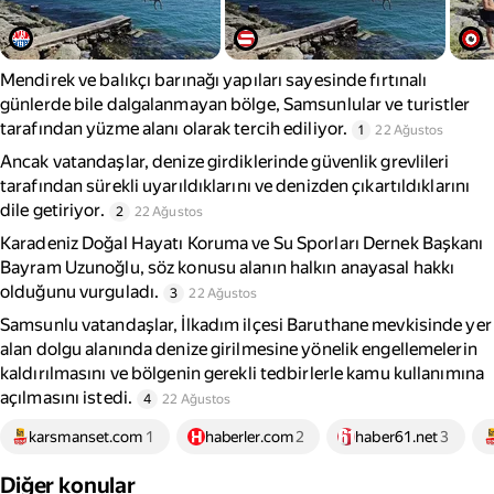
Mendirek ve balıkçı barınağı yapıları sayesinde fırtınalı
günlerde bile dalgalanmayan bölge, Samsunlular ve turistler
tarafından yüzme alanı olarak tercih ediliyor.
1
22 Ağustos
Ancak vatandaşlar, denize girdiklerinde güvenlik grevlileri
tarafından sürekli uyarıldıklarını ve denizden çıkartıldıklarını
dile getiriyor.
2
22 Ağustos
Karadeniz Doğal Hayatı Koruma ve Su Sporları Dernek Başkanı
Bayram Uzunoğlu, söz konusu alanın halkın anayasal hakkı
olduğunu vurguladı.
3
22 Ağustos
Samsunlu vatandaşlar, İlkadım ilçesi Baruthane mevkisinde yer
alan dolgu alanında denize girilmesine yönelik engellemelerin
kaldırılmasını ve bölgenin gerekli tedbirlerle kamu kullanımına
açılmasını istedi.
4
22 Ağustos
karsmanset.com
1
haberler.com
2
haber61.net
3
Diğer konular