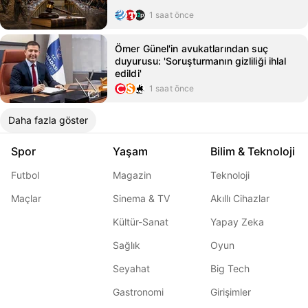
1 saat önce
Ömer Günel'in avukatlarından suç
duyurusu: 'Soruşturmanın gizliliği ihlal
edildi'
1 saat önce
Daha fazla göster
Spor
Yaşam
Bilim & Teknoloji
Futbol
Magazin
Teknoloji
Maçlar
Sinema & TV
Akıllı Cihazlar
Kültür-Sanat
Yapay Zeka
Sağlık
Oyun
Seyahat
Big Tech
Gastronomi
Girişimler