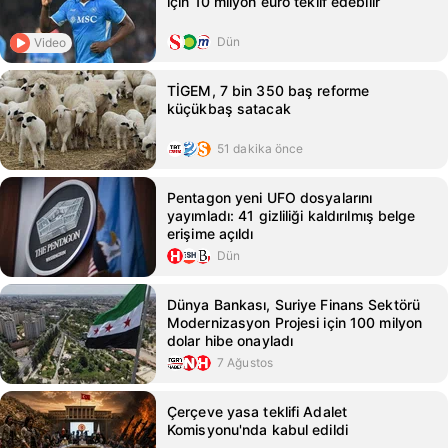
için 10 milyon euro teklif edebilir
Dün
Video
TİGEM, 7 bin 350 baş reforme
küçükbaş satacak
51 dakika önce
Pentagon yeni UFO dosyalarını
yayımladı: 41 gizliliği kaldırılmış belge
erişime açıldı
Dün
Dünya Bankası, Suriye Finans Sektörü
Modernizasyon Projesi için 100 milyon
dolar hibe onayladı
7 Ağustos
Çerçeve yasa teklifi Adalet
Komisyonu'nda kabul edildi