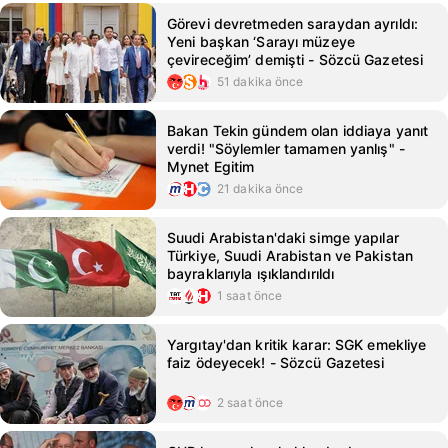
Görevi devretmeden saraydan ayrıldı:
Yeni başkan ‘Sarayı müzeye
çevireceğim’ demişti - Sözcü Gazetesi
51 dakika önce
Bakan Tekin gündem olan iddiaya yanıt
verdi! "Söylemler tamamen yanlış" -
Mynet Egitim
21 dakika önce
Suudi Arabistan'daki simge yapılar
Türkiye, Suudi Arabistan ve Pakistan
bayraklarıyla ışıklandırıldı
1 saat önce
Yargıtay'dan kritik karar: SGK emekliye
faiz ödeyecek! - Sözcü Gazetesi
2 saat önce