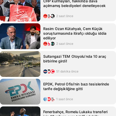
CHP kurmayları, hakkında dava
açılmamış belediyeleri denetleyecek
2 saat önce
Rasim Ozan Kütahyalı, Cem Küçük
soruşturmasında itirafçı olduğu iddia
ediliyor
2 saat önce
Sultangazi TEM Otoyolu'nda 10 araç
birbirine girdi!
51 dakika önce
EPDK, Petrol Ofisi'nin bazı tesislerinde
tarife değişikliğine gitti
1 saat önce
Fenerbahçe, Romelu Lukaku transferi