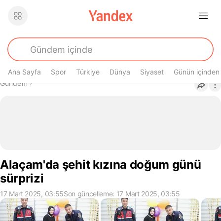
Ana Sayfa
Spor
Türkiye
Dünya
Siyaset
Günün içinden
Buradasın
Gündem
›
Alaçam'da şehit kızına doğum günü
sürprizi
17 Mart 2025, 03:55
Son güncelleme: 17 Mart 2025, 03:55