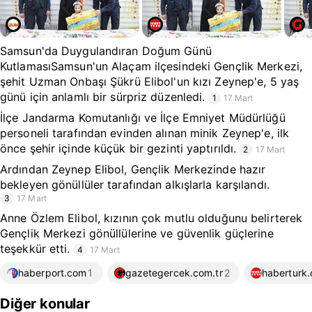
Samsun'da Duygulandıran Doğum Günü
KutlamasıSamsun'un Alaçam ilçesindeki Gençlik Merkezi,
şehit Uzman Onbaşı Şükrü Elibol'un kızı Zeynep'e, 5 yaş
günü için anlamlı bir sürpriz düzenledi.
1
17 Mart
İlçe Jandarma Komutanlığı ve İlçe Emniyet Müdürlüğü
personeli tarafından evinden alınan minik Zeynep'e, ilk
önce şehir içinde küçük bir gezinti yaptırıldı.
2
17 Mart
Ardından Zeynep Elibol, Gençlik Merkezinde hazır
bekleyen gönüllüler tarafından alkışlarla karşılandı.
3
17 Mart
Anne Özlem Elibol, kızının çok mutlu olduğunu belirterek
Gençlik Merkezi gönüllülerine ve güvenlik güçlerine
teşekkür etti.
4
17 Mart
haberport.com
1
gazetegercek.com.tr
2
haberturk
Diğer konular