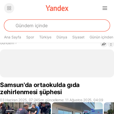
Ana Sayfa
Spor
Türkiye
Dünya
Siyaset
Günün içinden
Buradasın
Gündem
›
Samsun'da ortaokulda gıda
zehirlenmesi şüphesi
03 Haziran 2025, 07:24
Son güncelleme: 11 Ağustos 2025, 04:09