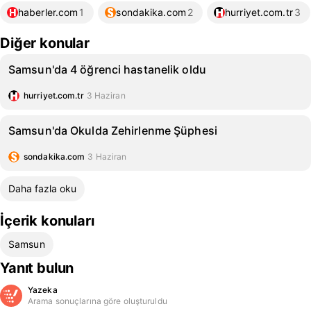
haberler.com
1
sondakika.com
2
hurriyet.com.tr
3
Diğer konular
Samsun'da 4 öğrenci hastanelik oldu
hurriyet.com.tr
3 Haziran
Samsun'da Okulda Zehirlenme Şüphesi
sondakika.com
3 Haziran
Daha fazla oku
İçerik konuları
Samsun
Yanıt bulun
Yazeka
Arama sonuçlarına göre oluşturuldu