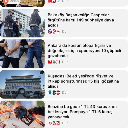
Dün
Video
Bakırköy Başsavcılığı: Casperlar
örgütüne karşı 149 şüpheliye dava
açıldı
Dün
Ankara'da korsan otoparkçılar ve
değnekçiler için operasyon: 10 şüpheli
gözaltında
Dün
Kuşadası Belediyesi'nde rüşvet ve
irtikap soruşturması: 15 kişi gözaltına
alındı
Dün
Benzine bu gece 1 TL 43 kuruş zam
bekleniyor: Pompaya 1 TL 6 kuruş
yansıyacak
Dün