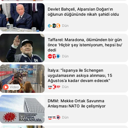
Devlet Bahçeli, Alparslan Doğan'ın
oğlunun düğününde nikah şahidi oldu
Dün
Taffarel: Maradona, ölümünden bir gün
önce 'Hiçbir şey istemiyorum, hepsi bu'
dedi
Dün
İtalya: "İspanya ile Schengen
uygulamasının askıya alınması, 15
Ağustos’a kadar devam edecek"
Dün
Video
DMM: Mekke Ortak Savunma
Anlaşması NATO ile çelişmiyor
Dün