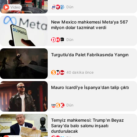
Dün
Video
New Mexico mahkemesi Meta'ya 567
milyon dolar tazminat verdi
Dün
Turgutlu'da Palet Fabrikasında Yangın
40 dakika önce
Mauro Icardi'ye İspanya'dan talip çıktı
Dün
Temyiz mahkemesi: Trump'ın Beyaz
Saray'da balo salonu inşaatı
durdurulacak