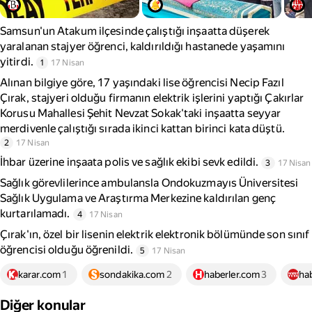
Samsun'un Atakum ilçesinde çalıştığı inşaatta düşerek
yaralanan stajyer öğrenci, kaldırıldığı hastanede yaşamını
yitirdi.
1
17 Nisan
Alınan bilgiye göre, 17 yaşındaki lise öğrencisi Necip Fazıl
Çırak, stajyeri olduğu firmanın elektrik işlerini yaptığı Çakırlar
Korusu Mahallesi Şehit Nevzat Sokak'taki inşaatta seyyar
merdivenle çalıştığı sırada ikinci kattan birinci kata düştü.
2
17 Nisan
İhbar üzerine inşaata polis ve sağlık ekibi sevk edildi.
3
17 Nisan
Sağlık görevlilerince ambulansla Ondokuzmayıs Üniversitesi
Sağlık Uygulama ve Araştırma Merkezine kaldırılan genç
kurtarılamadı.
4
17 Nisan
Çırak'ın, özel bir lisenin elektrik elektronik bölümünde son sınıf
öğrencisi olduğu öğrenildi.
5
17 Nisan
karar.com
1
sondakika.com
2
haberler.com
3
ha
Diğer konular