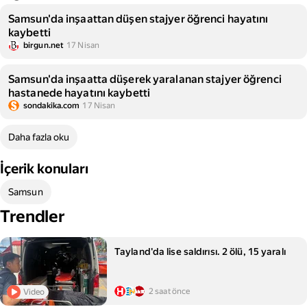
Samsun'da inşaattan düşen stajyer öğrenci hayatını
kaybetti
birgun.net
17 Nisan
Samsun'da inşaatta düşerek yaralanan stajyer öğrenci
hastanede hayatını kaybetti
sondakika.com
17 Nisan
Daha fazla oku
İçerik konuları
Samsun
Trendler
Tayland'da lise saldırısı. 2 ölü, 15 yaralı
2 saat önce
Video