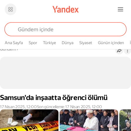
Ana Sayfa
Spor
Türkiye
Dünya
Siyaset
Günün içinden
Buradasın
Gündem
›
Samsun'da inşaatta öğrenci ölümü
17 Nisan 2025, 12:00
Son güncelleme: 17 Nisan 2025, 12:00