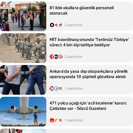
81 ilde okullara güvenlik personeli
atanacak
2 saat önce
MİT koordinasyonunda 'Terörsüz Türkiye'
süreci: 4 bin kişi tahliye bekliyor
2 saat önce
Ankara'da yasa dışı otoparkçılara yönelik
operasyonda 10 şüpheli gözaltına alındı
1 saat önce
471 yolcu uçağı için 'acil inceleme' kararı:
Çatlaklar var - Sözcü Gazetesi
1 saat önce