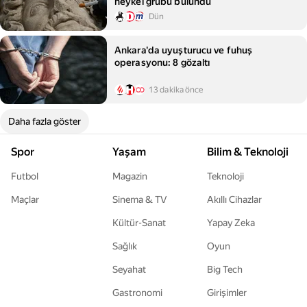
heykel grubu bulundu
Dün
Ankara'da uyuşturucu ve fuhuş
operasyonu: 8 gözaltı
13 dakika önce
Daha fazla göster
Spor
Yaşam
Bilim & Teknoloji
Futbol
Magazin
Teknoloji
Maçlar
Sinema & TV
Akıllı Cihazlar
Kültür-Sanat
Yapay Zeka
Sağlık
Oyun
Seyahat
Big Tech
Gastronomi
Girişimler