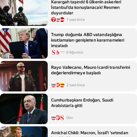
Karargah taşındı! 6 ülkenin askerleri
İstanbul'da konuşlanacak! Resmen
duyurdular
1 saat önce
Trump doğumla ABD vatandaşlığına
kısıtlamaları genişleten kararnameleri
imzaladı
6 Ağustos
Rayo Vallecano, Mauro Icardi transferini
değerlendirmeye başladı
2 saat önce
Cumhurbaşkanı Erdoğan, Suudi
Arabistan'a gitti
Dün
Amichai Chikli: Macron, İsrail'i 'sırtından