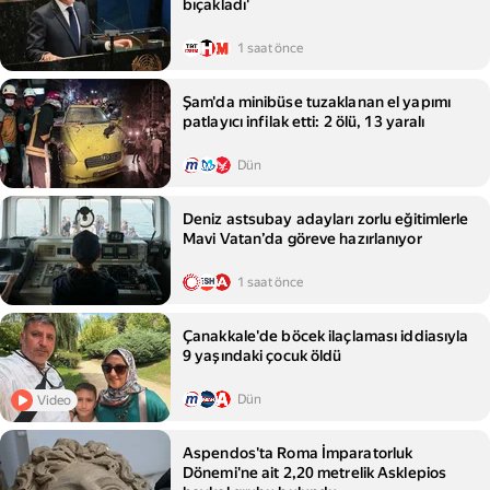
bıçakladı'
1 saat önce
Şam'da minibüse tuzaklanan el yapımı
patlayıcı infilak etti: 2 ölü, 13 yaralı
Dün
Deniz astsubay adayları zorlu eğitimlerle
Mavi Vatan’da göreve hazırlanıyor
1 saat önce
Çanakkale'de böcek ilaçlaması iddiasıyla
9 yaşındaki çocuk öldü
Dün
Video
Aspendos'ta Roma İmparatorluk
Dönemi'ne ait 2,20 metrelik Asklepios