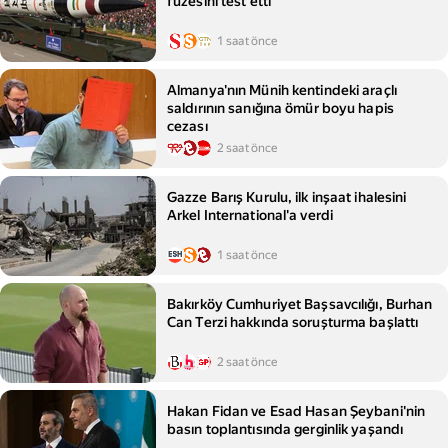
füzesini test etti
1 saat önce
Almanya'nın Münih kentindeki araçlı
saldırının sanığına ömür boyu hapis
cezası
2 saat önce
Gazze Barış Kurulu, ilk inşaat ihalesini
Arkel International'a verdi
1 saat önce
Bakırköy Cumhuriyet Başsavcılığı, Burhan
Can Terzi hakkında soruşturma başlattı
2 saat önce
Hakan Fidan ve Esad Hasan Şeybani'nin
basın toplantısında gerginlik yaşandı