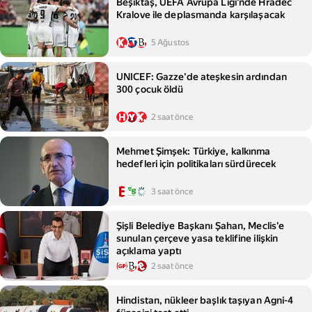
Beşiktaş, UEFA Avrupa Ligi'nde Hradec
Kralove ile deplasmanda karşılaşacak
5 Ağustos
UNICEF: Gazze'de ateşkesin ardından
300 çocuk öldü
2 saat önce
Mehmet Şimşek: Türkiye, kalkınma
hedefleri için politikaları sürdürecek
3 saat önce
Şişli Belediye Başkanı Şahan, Meclis'e
sunulan çerçeve yasa teklifine ilişkin
açıklama yaptı
2 saat önce
Hindistan, nükleer başlık taşıyan Agni-4