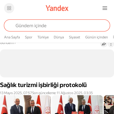
Ana Sayfa
Spor
Türkiye
Dünya
Siyaset
Günün içinden
Buradasın
Gündem
›
Sağlık turizmi işbirliği protokolü
13 Mayıs 2025, 07:57
Son güncelleme: 11 Ağustos 2025, 03:35