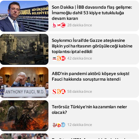
Son Dakika | İBB davasında flaş gelişme:
İmamoğlu dahil 53 kişiye tutukluluğa
devam kararı
28 dakika önce
Soykırımcı İsrail'de Gazze ateşkesine
ilişkin yol haritasının görüşüleceği kabine
toplantısı iptal edildi
42 dakika önce
ABD'nin pandemi aktörü köşeye sıkıştı!
Fauci hakkında soruşturma istendi
58 dakika önce
Terörsüz Türkiye'nin kazanımları neler
olacak?
12 dakika önce