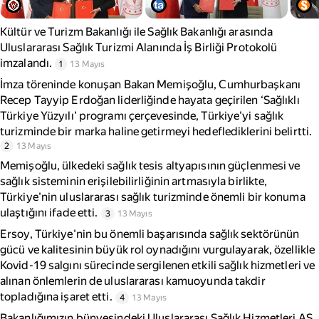
Kültür ve Turizm Bakanlığı ile Sağlık Bakanlığı arasında
Uluslararası Sağlık Turizmi Alanında İş Birliği Protokolü
imzalandı.
1
13 Mayıs
İmza töreninde konuşan Bakan Memişoğlu, Cumhurbaşkanı
Recep Tayyip Erdoğan liderliğinde hayata geçirilen ‘Sağlıklı
Türkiye Yüzyılı’ programı çerçevesinde, Türkiye'yi sağlık
turizminde bir marka haline getirmeyi hedeflediklerini belirtti.
2
13 Mayıs
Memişoğlu, ülkedeki sağlık tesis altyapısının güçlenmesi ve
sağlık sisteminin erişilebilirliğinin artmasıyla birlikte,
Türkiye'nin uluslararası sağlık turizminde önemli bir konuma
ulaştığını ifade etti.
3
13 Mayıs
Ersoy, Türkiye'nin bu önemli başarısında sağlık sektörünün
gücü ve kalitesinin büyük rol oynadığını vurgulayarak, özellikle
Kovid-19 salgını sürecinde sergilenen etkili sağlık hizmetleri ve
alınan önlemlerin de uluslararası kamuoyunda takdir
topladığına işaret etti.
4
13 Mayıs
Bakanlığımızın bünyesindeki Uluslararası Sağlık Hizmetleri AŞ