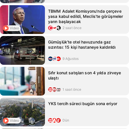
TBMM Adalet Komisyonu'nda çerçeve
yasa kabul edildi, Meclis'te görüşmeler
yarın başlayacak
2 saat önce
Video
Gümüşlük'te otel havuzunda gaz
sızıntısı: 15 kişi hastaneye kaldırıldı
9 Ağustos
Sıfır konut satışları son 4 yılda zirveye
ulaştı
1 saat önce
YKS tercih süreci bugün sona eriyor
Dün
Video