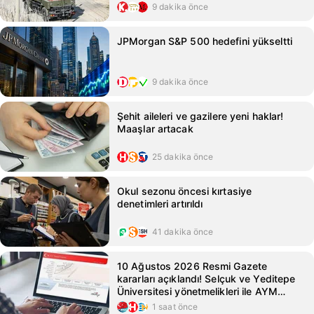
9 dakika önce
JPMorgan S&P 500 hedefini yükseltti
9 dakika önce
Şehit aileleri ve gazilere yeni haklar!
Maaşlar artacak
25 dakika önce
Okul sezonu öncesi kırtasiye
denetimleri artırıldı
41 dakika önce
10 Ağustos 2026 Resmi Gazete
kararları açıklandı! Selçuk ve Yeditepe
Üniversitesi yönetmelikleri ile AYM
kararları Resmi Gazete'de!
1 saat önce