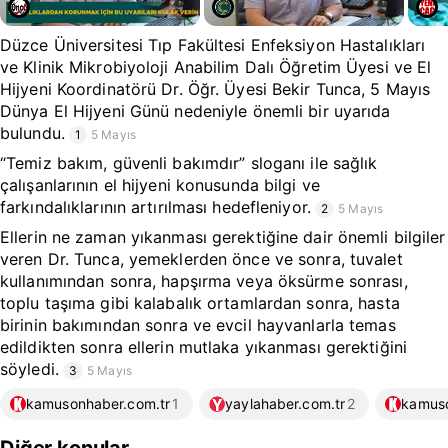
Düzce Üniversitesi Tıp Fakültesi Enfeksiyon Hastalıkları
ve Klinik Mikrobiyoloji Anabilim Dalı Öğretim Üyesi ve El
Hijyeni Koordinatörü Dr. Öğr. Üyesi Bekir Tunca, 5 Mayıs
Dünya El Hijyeni Günü nedeniyle önemli bir uyarıda
bulundu.
1
5 Mayıs
“Temiz bakım, güvenli bakımdır” sloganı ile sağlık
çalışanlarının el hijyeni konusunda bilgi ve
farkındalıklarının artırılması hedefleniyor.
2
5 Mayıs
Ellerin ne zaman yıkanması gerektiğine dair önemli bilgiler
veren Dr. Tunca, yemeklerden önce ve sonra, tuvalet
kullanımından sonra, hapşırma veya öksürme sonrası,
toplu taşıma gibi kalabalık ortamlardan sonra, hasta
birinin bakımından sonra ve evcil hayvanlarla temas
edildikten sonra ellerin mutlaka yıkanması gerektiğini
söyledi.
3
5 Mayıs
kamusonhaber.com.tr
1
yaylahaber.com.tr
2
kamuso