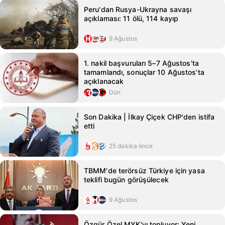
Peru'dan Rusya-Ukrayna savaşı
açıklaması: 11 ölü, 114 kayıp
9 Ağustos
1. nakil başvuruları 5–7 Ağustos'ta
tamamlandı, sonuçlar 10 Ağustos'ta
açıklanacak
Dün
Son Dakika | İlkay Çiçek CHP'den istifa
etti
25 dakika önce
TBMM'de terörsüz Türkiye için yasa
teklifi bugün görüşülecek
9 Ağustos
Özgür Özel MYK'yı topluyor: Yeni