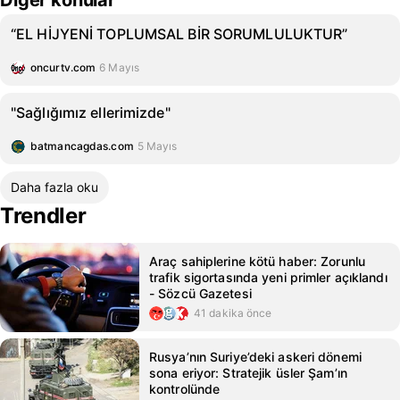
Diğer konular
“EL HİJYENİ TOPLUMSAL BİR SORUMLULUKTUR”
oncurtv.com
6 Mayıs
"Sağlığımız ellerimizde"
batmancagdas.com
5 Mayıs
Daha fazla oku
Trendler
Araç sahiplerine kötü haber: Zorunlu
trafik sigortasında yeni primler açıklandı
- Sözcü Gazetesi
41 dakika önce
Rusya’nın Suriye’deki askeri dönemi
sona eriyor: Stratejik üsler Şam’ın
kontrolünde