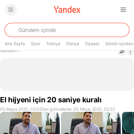
Ana Sayfa
Spor
Türkiye
Dünya
Siyaset
Günün içinden
Buradasın
Gündem
›
El hijyeni için 20 saniye kuralı
05 Mayıs 2025, 03:52
Son güncelleme: 05 Mayıs 2025, 03:52