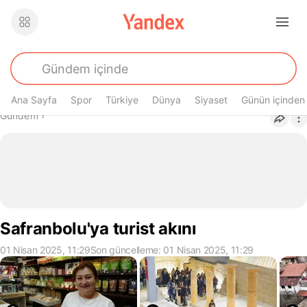
Ana Sayfa
Spor
Türkiye
Dünya
Siyaset
Günün içinden
Buradasın
Gündem
›
Safranbolu'ya turist akını
01 Nisan 2025, 11:29
Son güncelleme: 01 Nisan 2025, 11:29