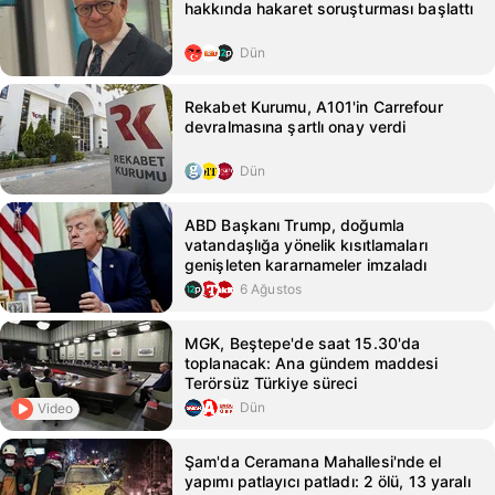
hakkında hakaret soruşturması başlattı
Dün
Rekabet Kurumu, A101'in Carrefour
devralmasına şartlı onay verdi
Dün
ABD Başkanı Trump, doğumla
vatandaşlığa yönelik kısıtlamaları
genişleten kararnameler imzaladı
6 Ağustos
MGK, Beştepe'de saat 15.30'da
toplanacak: Ana gündem maddesi
Terörsüz Türkiye süreci
Dün
Video
Şam'da Ceramana Mahallesi'nde el
yapımı patlayıcı patladı: 2 ölü, 13 yaralı