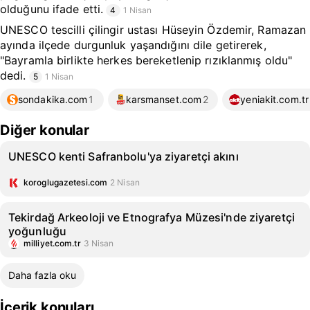
olduğunu ifade etti.
4
1 Nisan
UNESCO tescilli çilingir ustası Hüseyin Özdemir, Ramazan
ayında ilçede durgunluk yaşandığını dile getirerek,
"Bayramla birlikte herkes bereketlenip rızıklanmış oldu"
dedi.
5
1 Nisan
sondakika.com
1
karsmanset.com
2
yeniakit.com.tr
Diğer konular
UNESCO kenti Safranbolu'ya ziyaretçi akını
koroglugazetesi.com
2 Nisan
Tekirdağ Arkeoloji ve Etnografya Müzesi'nde ziyaretçi
yoğunluğu
milliyet.com.tr
3 Nisan
Daha fazla oku
İçerik konuları