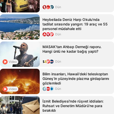
Dün
Heybeliada Deniz Harp Okulu'nda
tadilat sırasında yangın: 19 araç ve 55
personel müdahale etti
Dün
MASAK'tan Ahbap Derneği raporu.
Hangi ünlü ne kadar bağış yaptı?
Dün
Video
Bilim insanları, Hawaii'deki teleskoptan
Güneş'in yüzeyinde plazma girdaplarını
gözlemledi
Dün
Video
İzmit Belediyesi'nde rüşvet iddiaları:
Ruhsat ve Denetim Müdürü'ne para
bırakıldı