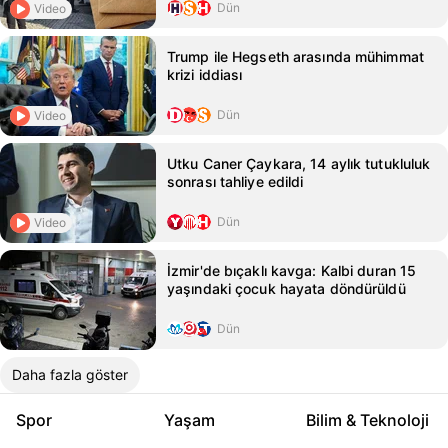
Dün
Video
Trump ile Hegseth arasında mühimmat
krizi iddiası
Dün
Video
Utku Caner Çaykara, 14 aylık tutukluluk
sonrası tahliye edildi
Dün
Video
İzmir'de bıçaklı kavga: Kalbi duran 15
yaşındaki çocuk hayata döndürüldü
Dün
Daha fazla göster
Spor
Yaşam
Bilim & Teknoloji