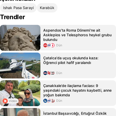
Ishak Pasa Sarayi
Karabük
Trendler
Aspendos'ta Roma Dönemi'ne ait
Asklepios ve Telesphoros heykel grubu
bulundu
Dün
Çatalca'da uçuş okulunda kaza:
Öğrenci pilot hafif yaralandı
Dün
Çanakkale’de ilaçlama faciası: 9
yaşındaki çocuk hayatını kaybetti, anne
yoğun bakımda
Dün
Video
İstanbul Başsavcılığı, Ertuğrul Özkök