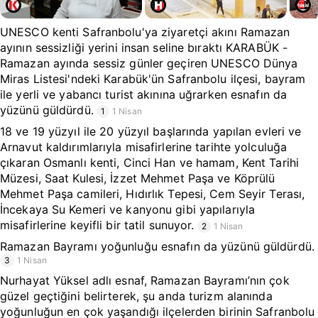
UNESCO kenti Safranbolu'ya ziyaretçi akını Ramazan
ayının sessizliği yerini insan seline bıraktı KARABÜK -
Ramazan ayında sessiz günler geçiren UNESCO Dünya
Miras Listesi'ndeki Karabük'ün Safranbolu ilçesi, bayram
ile yerli ve yabancı turist akınına uğrarken esnafın da
yüzünü güldürdü.
1
1 Nisan
18 ve 19 yüzyıl ile 20 yüzyıl başlarında yapılan evleri ve
Arnavut kaldırımlarıyla misafirlerine tarihte yolculuğa
çıkaran Osmanlı kenti, Cinci Han ve hamam, Kent Tarihi
Müzesi, Saat Kulesi, İzzet Mehmet Paşa ve Köprülü
Mehmet Paşa camileri, Hıdırlık Tepesi, Cem Seyir Terası,
İncekaya Su Kemeri ve kanyonu gibi yapılarıyla
misafirlerine keyifli bir tatil sunuyor.
2
1 Nisan
Ramazan Bayramı yoğunluğu esnafın da yüzünü güldürdü.
3
1 Nisan
Nurhayat Yüksel adlı esnaf, Ramazan Bayramı’nın çok
güzel geçtiğini belirterek, şu anda turizm alanında
yoğunluğun en çok yaşandığı ilçelerden birinin Safranbolu