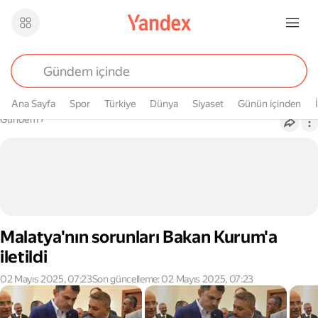
Ana Sayfa
Spor
Türkiye
Dünya
Siyaset
Günün içinden
Buradasın
Gündem
›
Malatya'nın sorunları Bakan Kurum'a
iletildi
02 Mayıs 2025, 07:23
Son güncelleme: 02 Mayıs 2025, 07:23