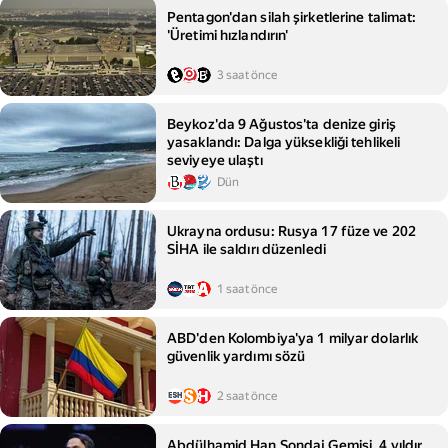
Pentagon'dan silah şirketlerine talimat:
'Üretimi hızlandırın'
3 saat önce
Beykoz'da 9 Ağustos'ta denize giriş
yasaklandı: Dalga yüksekliği tehlikeli
seviyeye ulaştı
Dün
Ukrayna ordusu: Rusya 17 füze ve 202
SİHA ile saldırı düzenledi
1 saat önce
ABD'den Kolombiya'ya 1 milyar dolarlık
güvenlik yardımı sözü
2 saat önce
Abdülhamid Han Sondaj Gemisi, 4 yıldır