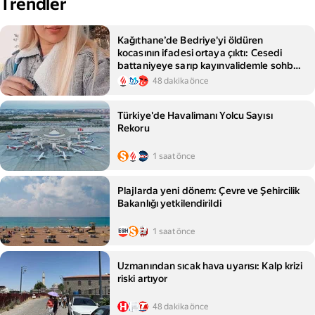
Trendler
Kağıthane’de Bedriye'yi öldüren
kocasının ifadesi ortaya çıktı: Cesedi
battaniyeye sarıp kayınvalidemle sohbet
ettim
48 dakika önce
Türkiye'de Havalimanı Yolcu Sayısı
Rekoru
1 saat önce
Plajlarda yeni dönem: Çevre ve Şehircilik
Bakanlığı yetkilendirildi
1 saat önce
Uzmanından sıcak hava uyarısı: Kalp krizi
riski artıyor
48 dakika önce