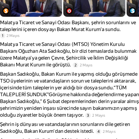
Malatya Ticaret ve Sanayi Odası Başkanı, şehrin sorunlarını ve
taleplerini içeren dosyayı Bakan Murat Kurum'a sundu.
1
2 Mayıs
Malatya Ticaret ve Sanayi Odası (MTSO) Yönetim Kurulu
Başkanı Oğuzhan Ata Sadıkoğlu, bir dizi temaslarda bulunmak
üzere Malatya’ya gelen Çevre, Şehircilik ve İklim Değişikliği
Bakanı Murat Kurum ile görüştü.
2
2 Mayıs
Başkan Sadıkoğlu, Bakan Kurum ile yapmış olduğu görüşmede
TSO üyelerinin ve vatandaşların sorun ve taleplerini aktararak,
içerisinde tüm taleplerin yer aldığı bir dosya sundu.“TÜM
TALEPLERİ SUNDUK”Görüşme hakkında değerlendirme yapan
Başkan Sadıkoğlu,“ 6 Şubat depremlerinden derin yaralar almış
şehrimizin yeniden inşası sürecinde sayın bakanımızın yapmış
olduğu ziyaretler büyük önem taşıyor.
3
2 Mayıs
Şehrin iş dünyası ve vatandaşlarının sorunlarını dile getiren
Sadıkoğlu, Bakan Kurum'dan destek istedi.
4
2 Mayıs