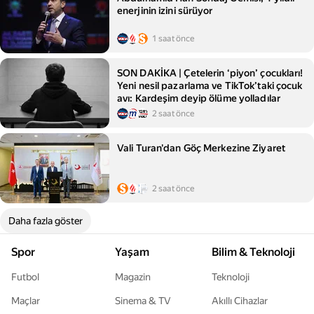
enerjinin izini sürüyor
1 saat önce
SON DAKİKA | Çetelerin ‘piyon’ çocukları!
Yeni nesil pazarlama ve TikTok’taki çocuk
avı: Kardeşim deyip ölüme yolladılar
2 saat önce
Vali Turan'dan Göç Merkezine Ziyaret
2 saat önce
Daha fazla göster
Spor
Yaşam
Bilim & Teknoloji
Futbol
Magazin
Teknoloji
Maçlar
Sinema & TV
Akıllı Cihazlar