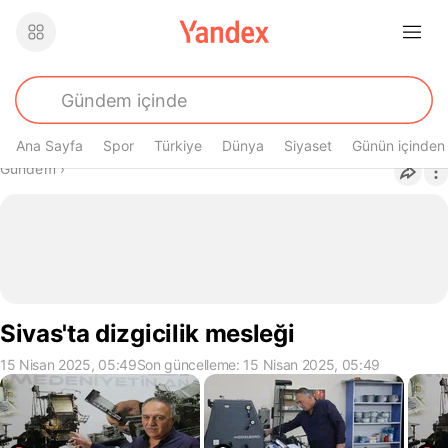
Ana Sayfa
Spor
Türkiye
Dünya
Siyaset
Günün içinden
Buradasın
Gündem
›
Sivas'ta dizgicilik mesleği
15 Nisan 2025, 05:49
Son güncelleme: 15 Nisan 2025, 05:49