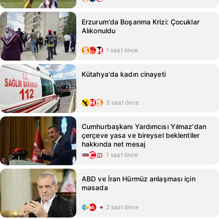
Erzurum'da Boşanma Krizi: Çocuklar
Alıkonuldu
1 saat önce
Kütahya'da kadın cinayeti
3 saat önce
Cumhurbaşkanı Yardımcısı Yılmaz'dan
çerçeve yasa ve bireysel beklentiler
hakkında net mesaj
1 saat önce
ABD ve İran Hürmüz anlaşması için
masada
2 saat önce