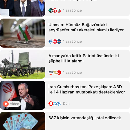
1 saat önce
Umman: Hürmüz Boğazı’ndaki
seyrüsefer müzakereleri olumlu ilerliyor
1 saat önce
Almanya’da kritik Patriot üssünde iki
şüpheli İHA alarmı
1 saat önce
İran Cumhurbaşkanı Pezeşkiyan: ABD
ile 14 Haziran mutabakatı destekleniyor
Dün
Video
687 kişinin vatandaşlığı iptal edilecek