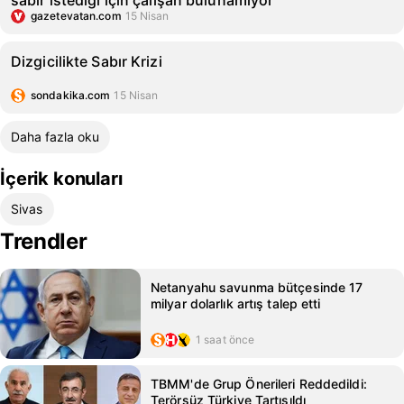
sabır istediği için çalışan bulunamıyor
gazetevatan.com
15 Nisan
Dizgicilikte Sabır Krizi
sondakika.com
15 Nisan
Daha fazla oku
İçerik konuları
Sivas
Trendler
Netanyahu savunma bütçesinde 17
milyar dolarlık artış talep etti
1 saat önce
TBMM'de Grup Önerileri Reddedildi:
Terörsüz Türkiye Tartışıldı