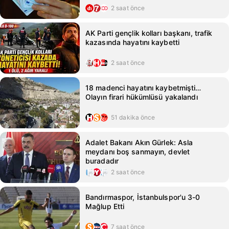
2 saat önce
AK Parti gençlik kolları başkanı, trafik
kazasında hayatını kaybetti
2 saat önce
18 madenci hayatını kaybetmişti…
Olayın firari hükümlüsü yakalandı
51 dakika önce
Adalet Bakanı Akın Gürlek: Asla
meydanı boş sanmayın, devlet
buradadır
2 saat önce
Bandırmaspor, İstanbulspor'u 3-0
Mağlup Etti
7 saat önce