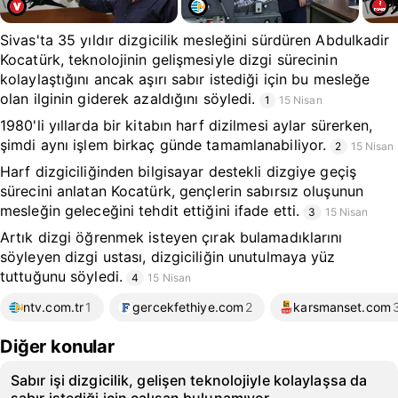
Sivas'ta 35 yıldır dizgicilik mesleğini sürdüren Abdulkadir
Kocatürk, teknolojinin gelişmesiyle dizgi sürecinin
kolaylaştığını ancak aşırı sabır istediği için bu mesleğe
olan ilginin giderek azaldığını söyledi.
1
15 Nisan
1980'li yıllarda bir kitabın harf dizilmesi aylar sürerken,
şimdi aynı işlem birkaç günde tamamlanabiliyor.
2
15 Nisan
Harf dizgiciliğinden bilgisayar destekli dizgiye geçiş
sürecini anlatan Kocatürk, gençlerin sabırsız oluşunun
mesleğin geleceğini tehdit ettiğini ifade etti.
3
15 Nisan
Artık dizgi öğrenmek isteyen çırak bulamadıklarını
söyleyen dizgi ustası, dizgiciliğin unutulmaya yüz
tuttuğunu söyledi.
4
15 Nisan
ntv.com.tr
1
gercekfethiye.com
2
karsmanset.com
Diğer konular
Sabır işi dizgicilik, gelişen teknolojiyle kolaylaşsa da