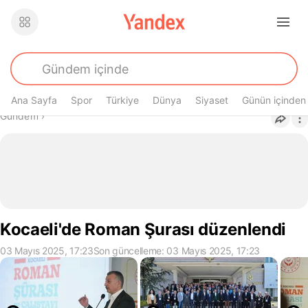
Ana Sayfa
Spor
Türkiye
Dünya
Siyaset
Günün içinden
Buradasın
Gündem
›
Kocaeli'de Roman Şurası düzenlendi
03 Mayıs 2025, 17:23
Son güncelleme: 03 Mayıs 2025, 17:23