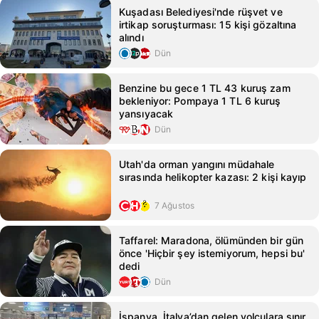
Kuşadası Belediyesi'nde rüşvet ve
irtikap soruşturması: 15 kişi gözaltına
alındı
Dün
Benzine bu gece 1 TL 43 kuruş zam
bekleniyor: Pompaya 1 TL 6 kuruş
yansıyacak
Dün
Utah'da orman yangını müdahale
sırasında helikopter kazası: 2 kişi kayıp
7 Ağustos
Taffarel: Maradona, ölümünden bir gün
önce 'Hiçbir şey istemiyorum, hepsi bu'
dedi
Dün
İspanya, İtalya’dan gelen yolculara sınır