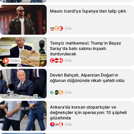
Mauro Icardi'ye İspanya'dan talip çıktı
Dün
Temyiz mahkemesi: Trump'ın Beyaz
Saray'da balo salonu inşaatı
durdurulacak
Dün
Video
Devlet Bahçeli, Alparslan Doğan'ın
oğlunun düğününde nikah şahidi oldu
Dün
Ankara'da korsan otoparkçılar ve
değnekçiler için operasyon: 10 şüpheli
gözaltında
Dün