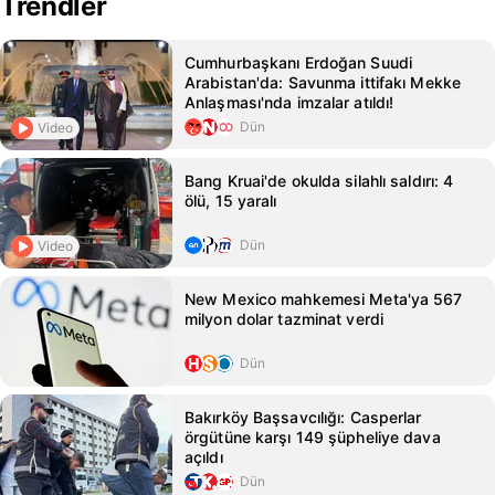
Trendler
Cumhurbaşkanı Erdoğan Suudi
Arabistan'da: Savunma ittifakı Mekke
Anlaşması'nda imzalar atıldı!
Dün
Video
Bang Kruai'de okulda silahlı saldırı: 4
ölü, 15 yaralı
Dün
Video
New Mexico mahkemesi Meta'ya 567
milyon dolar tazminat verdi
Dün
Bakırköy Başsavcılığı: Casperlar
örgütüne karşı 149 şüpheliye dava
açıldı
Dün