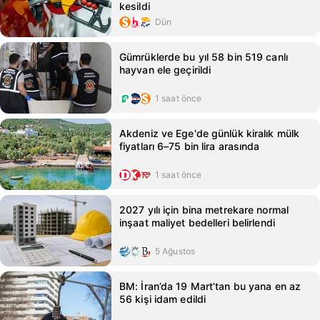
kesildi
Dün
Gümrüklerde bu yıl 58 bin 519 canlı
hayvan ele geçirildi
1 saat önce
Akdeniz ve Ege'de günlük kiralık mülk
fiyatları 6–75 bin lira arasında
1 saat önce
2027 yılı için bina metrekare normal
inşaat maliyet bedelleri belirlendi
5 Ağustos
BM: İran’da 19 Mart’tan bu yana en az
56 kişi idam edildi