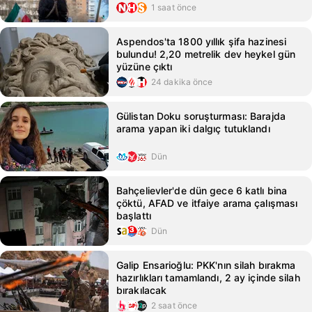
1 saat önce
Aspendos'ta 1800 yıllık şifa hazinesi
bulundu! 2,20 metrelik dev heykel gün
yüzüne çıktı
24 dakika önce
Gülistan Doku soruşturması: Barajda
arama yapan iki dalgıç tutuklandı
Dün
Bahçelievler'de dün gece 6 katlı bina
çöktü, AFAD ve itfaiye arama çalışması
başlattı
Dün
Galip Ensarioğlu: PKK'nın silah bırakma
hazırlıkları tamamlandı, 2 ay içinde silah
bırakılacak
2 saat önce