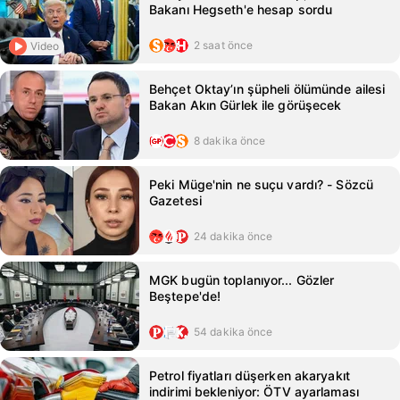
Bakanı Hegseth'e hesap sordu
2 saat önce
Video
Behçet Oktay’ın şüpheli ölümünde ailesi
Bakan Akın Gürlek ile görüşecek
8 dakika önce
Peki Müge'nin ne suçu vardı? - Sözcü
Gazetesi
24 dakika önce
MGK bugün toplanıyor... Gözler
Beştepe'de!
54 dakika önce
Petrol fiyatları düşerken akaryakıt
indirimi bekleniyor: ÖTV ayarlaması