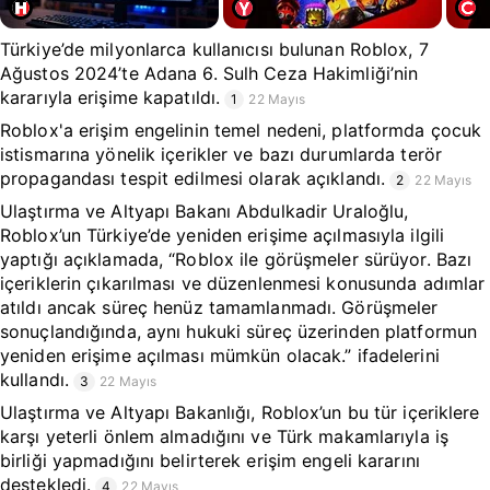
Türkiye’de milyonlarca kullanıcısı bulunan Roblox, 7
Ağustos 2024’te Adana 6. Sulh Ceza Hakimliği’nin
kararıyla erişime kapatıldı.
1
22 Mayıs
Roblox'a erişim engelinin temel nedeni, platformda çocuk
istismarına yönelik içerikler ve bazı durumlarda terör
propagandası tespit edilmesi olarak açıklandı.
2
22 Mayıs
Ulaştırma ve Altyapı Bakanı Abdulkadir Uraloğlu,
Roblox’un Türkiye’de yeniden erişime açılmasıyla ilgili
yaptığı açıklamada, “Roblox ile görüşmeler sürüyor. Bazı
içeriklerin çıkarılması ve düzenlenmesi konusunda adımlar
atıldı ancak süreç henüz tamamlanmadı. Görüşmeler
sonuçlandığında, aynı hukuki süreç üzerinden platformun
yeniden erişime açılması mümkün olacak.” ifadelerini
kullandı.
3
22 Mayıs
Ulaştırma ve Altyapı Bakanlığı, Roblox’un bu tür içeriklere
karşı yeterli önlem almadığını ve Türk makamlarıyla iş
birliği yapmadığını belirterek erişim engeli kararını
destekledi.
4
22 Mayıs