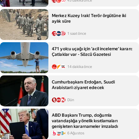
45 dakika önce
Merkez Kuzey Irak! Terör örgütüne iki
aylık süre
1 saat önce
471 yolcu uçağı için 'acil inceleme' kararı:
Çatlaklar var - Sözcü Gazetesi
14 dakika önce
Cumhurbaşkanı Erdoğan, Suudi
Arabistan'ı ziyaret edecek
Dün
ABD Başkanı Trump, doğumla
vatandaşlığa yönelik kısıtlamaları
genişleten kararnameler imzaladı
6 Ağustos