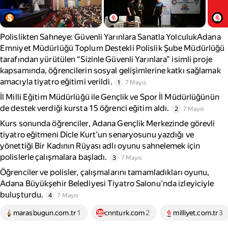
Polislikten Sahneye: Güvenli Yarınlara Sanatla YolculukAdana
Emniyet Müdürlüğü Toplum Destekli Polislik Şube Müdürlüğü
tarafından yürütülen “Sizinle Güvenli Yarınlara” isimli proje
kapsamında, öğrencilerin sosyal gelişimlerine katkı sağlamak
amacıyla tiyatro eğitimi verildi.
1
7 Mayıs
İl Milli Eğitim Müdürlüğü ile Gençlik ve Spor İl Müdürlüğünün
de destek verdiği kursta 15 öğrenci eğitim aldı.
2
7 Mayıs
Kurs sonunda öğrenciler, Adana Gençlik Merkezinde görevli
tiyatro eğitmeni Dicle Kurt'un senaryosunu yazdığı ve
yönettiği Bir Kadının Rüyası adlı oyunu sahnelemek için
polislerle çalışmalara başladı.
3
7 Mayıs
Öğrenciler ve polisler, çalışmalarını tamamladıkları oyunu,
Adana Büyükşehir Belediyesi Tiyatro Salonu'nda izleyiciyle
buluşturdu.
4
7 Mayıs
marasbugun.com.tr
1
cnnturk.com
2
milliyet.com.tr
3