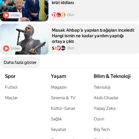
krizi iddiası
Dün
Video
Masak Ahbap'a yapılan bağışları inceledi:
Hangi ismin ne kadar yardım yaptığı
ortaya çıktı
Dün
Video
Daha fazla göster
Spor
Yaşam
Bilim & Teknoloji
Futbol
Magazin
Teknoloji
Maçlar
Sinema & TV
Akıllı Cihazlar
Kültür-Sanat
Yapay Zeka
Sağlık
Oyun
Seyahat
Big Tech