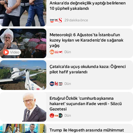
Ankara'da değnekçilik yaptığı belirlenen
10 şüpheli yakalandı
29 dakika önce
Meteoroloji: 6 Ağustos'ta İstanbul'un
kuzey kıyıları ve Karadeniz'de sağanak
yağış
Dün
Video
Çatalca'da uçuş okulunda kaza: Öğrenci
pilot hafif yaralandı
Dün
Ertuğrul Özkök 'cumhurbaşkanına
hakaret' suçundan ifade verdi - Sözcü
Gazetesi
Dün
Trump ile Hegseth arasında mühimmat