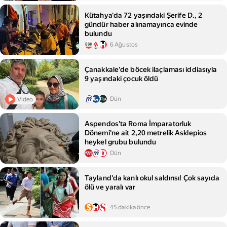
Kütahya'da 72 yaşındaki Şerife D., 2
gündür haber alınamayınca evinde
bulundu
6 Ağustos
Çanakkale'de böcek ilaçlaması iddiasıyla
9 yaşındaki çocuk öldü
Dün
Video
Aspendos'ta Roma İmparatorluk
Dönemi'ne ait 2,20 metrelik Asklepios
heykel grubu bulundu
Dün
Tayland'da kanlı okul saldırısı! Çok sayıda
ölü ve yaralı var
45 dakika önce