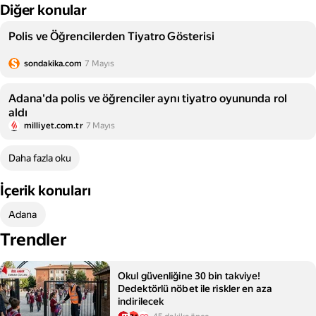
Diğer konular
Polis ve Öğrencilerden Tiyatro Gösterisi
sondakika.com
7 Mayıs
Adana'da polis ve öğrenciler aynı tiyatro oyununda rol
aldı
milliyet.com.tr
7 Mayıs
Daha fazla oku
İçerik konuları
Adana
Trendler
Okul güvenliğine 30 bin takviye!
Dedektörlü nöbet ile riskler en aza
indirilecek