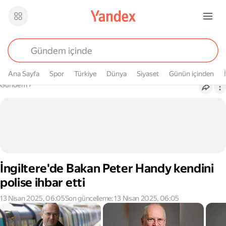
Ana Sayfa
Spor
Türkiye
Dünya
Siyaset
Günün içinden
Buradasın
Gündem
›
İngiltere'de Bakan Peter Handy kendini
polise ihbar etti
13 Nisan 2025, 06:05
Son güncelleme: 13 Nisan 2025, 06:05