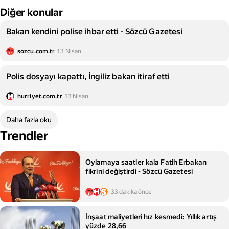
Diğer konular
Bakan kendini polise ihbar etti - Sözcü Gazetesi
sozcu.com.tr
13 Nisan
Polis dosyayı kapattı, İngiliz bakan itiraf etti
hurriyet.com.tr
13 Nisan
Daha fazla oku
Trendler
Oylamaya saatler kala Fatih Erbakan
fikrini değiştirdi - Sözcü Gazetesi
33 dakika önce
İnşaat maliyetleri hız kesmedi: Yıllık artış
yüzde 28,66