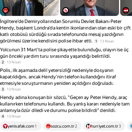
İngiltere’de Demiryollarından Sorumlu Devlet Bakanı Peter
Hendy, başkent Londra’da kentin ikonlarından olan eski bir çift
katlı otobüsü sürdüğü sırada telefonunda mesaj yazdığının
görülmesi üzerine kendisini polise ihbar etti.
1
13 Nisan
Yolcunun 31 Mart'ta polise şikayette bulunduğu, olayın ise üç
gün önceki yardım turu sırasında yaşandığı belirtildi.
2
13 Nisan
Polis, ilk aşamada delil yetersizliği nedeniyle dosyanın
kapatıldığını, ancak Hendy’nin telefon kullandığını itiraf
etmesiyle soruşturmanın yeniden açıldığını doğruladı.
3
13 Nisan
Hendy adına konuşan bir sözcü, "Geçen ay Peter Hendy, araç
kullanırken telefonunu kullandı. Bu yanlış kararı nedeniyle tam
anlamıyla özür diledi ve durumu polise bildirdi" denildi.
4
13 Nisan
yenisafak.com
1
sozcu.com.tr
2
hurriyet.com.tr
3