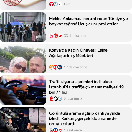
Dün
Mekke Anlaşması'nın ardından Türkiye'ye
boykot çağrısı! Uçuşlarını iptal ettiler
33 dakika önce
Konya'da Kadın Cinayeti: Eşine
Ağırlaştırılmış Müebbet
17 dakika önce
Trafik sigortası primleri belli oldu:
İstanbul’da trafiğe çıkmanın maliyeti 19
bin 71 lira
2 saat önce
Görüntülü arama açtırıp canlı yayında
izledi! Korkunç gerçek iddianamede
ortaya çıkardı
1 saat önce