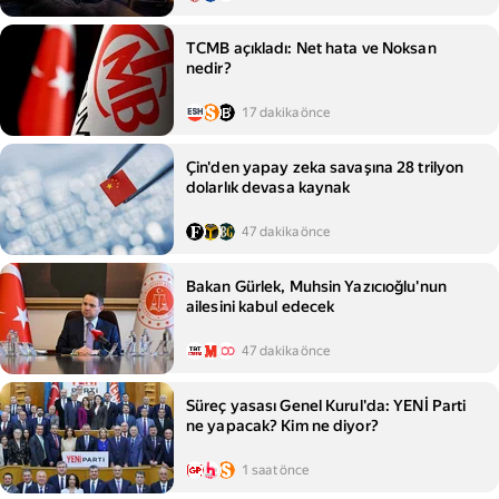
TCMB açıkladı: Net hata ve Noksan
nedir?
17 dakika önce
Çin'den yapay zeka savaşına 28 trilyon
dolarlık devasa kaynak
47 dakika önce
Bakan Gürlek, Muhsin Yazıcıoğlu'nun
ailesini kabul edecek
47 dakika önce
Süreç yasası Genel Kurul'da: YENİ Parti
ne yapacak? Kim ne diyor?
1 saat önce