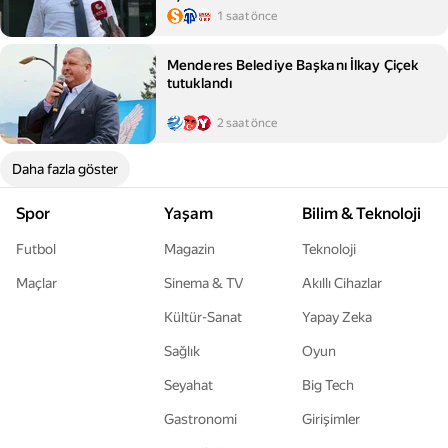
1 saat önce
Menderes Belediye Başkanı İlkay Çiçek
tutuklandı
2 saat önce
Daha fazla göster
Spor
Yaşam
Bilim & Teknoloji
Futbol
Magazin
Teknoloji
Maçlar
Sinema & TV
Akıllı Cihazlar
Kültür-Sanat
Yapay Zeka
Sağlık
Oyun
Seyahat
Big Tech
Gastronomi
Girişimler