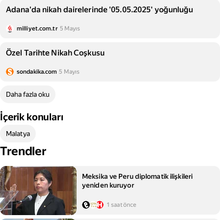
Adana'da nikah dairelerinde '05.05.2025' yoğunluğu
milliyet.com.tr
5 Mayıs
Özel Tarihte Nikah Coşkusu
sondakika.com
5 Mayıs
Daha fazla oku
İçerik konuları
Malatya
Trendler
Meksika ve Peru diplomatik ilişkileri
yeniden kuruyor
1 saat önce