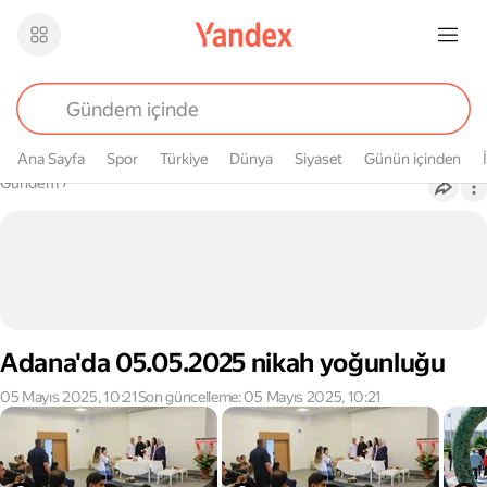
Ana Sayfa
Spor
Türkiye
Dünya
Siyaset
Günün içinden
Buradasın
Gündem
›
Adana'da 05.05.2025 nikah yoğunluğu
05 Mayıs 2025, 10:21
Son güncelleme: 05 Mayıs 2025, 10:21