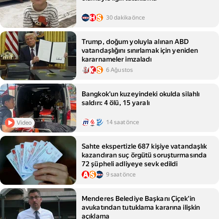
30 dakika önce
Trump, doğum yoluyla alınan ABD
vatandaşlığını sınırlamak için yeniden
kararnameler imzaladı
6 Ağustos
Bangkok'un kuzeyindeki okulda silahlı
saldırı: 4 ölü, 15 yaralı
14 saat önce
Video
Sahte ekspertizle 687 kişiye vatandaşlık
kazandıran suç örgütü soruşturmasında
72 şüpheli adliyeye sevk edildi
9 saat önce
Menderes Belediye Başkanı Çiçek'in
avukatından tutuklama kararına ilişkin
açıklama