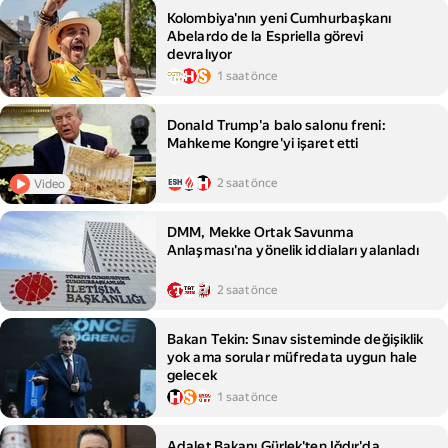
Kolombiya'nın yeni Cumhurbaşkanı
Abelardo de la Espriella görevi
devralıyor
1 saat önce
Donald Trump'a balo salonu freni:
Mahkeme Kongre'yi işaret etti
2 saat önce
Video
DMM, Mekke Ortak Savunma
Anlaşması'na yönelik iddiaları yalanladı
2 saat önce
Bakan Tekin: Sınav sisteminde değişiklik
yok ama sorular müfredata uygun hale
gelecek
1 saat önce
Adalet Bakanı Gürlek'ten Iğdır'da