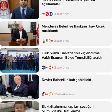
açıklamalar
3 saat önce
Menderes Belediye Başkanı İlkay Çiçek
tutuklandı
2 saat önce
Türk Silahlı Kuvvetlerini Güçlendirme
Vakfı Erzurum Bölge Temsilciliği açıldı
2 saat önce
Devlet Bahçeli, nikah şahidi oldu
15 dakika önce
Elektrik akımına kapılan çocuğun
ölümüyle ilgili tutuklama