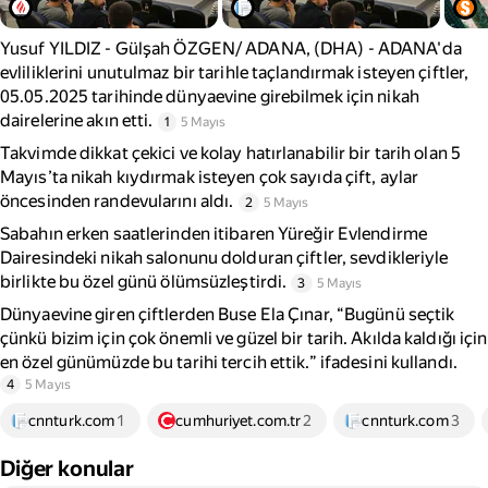
Yusuf YILDIZ - Gülşah ÖZGEN/ ADANA, (DHA) - ADANA'da
evliliklerini unutulmaz bir tarihle taçlandırmak isteyen çiftler,
05.05.2025 tarihinde dünyaevine girebilmek için nikah
dairelerine akın etti.
1
5 Mayıs
Takvimde dikkat çekici ve kolay hatırlanabilir bir tarih olan 5
Mayıs’ta nikah kıydırmak isteyen çok sayıda çift, aylar
öncesinden randevularını aldı.
2
5 Mayıs
Sabahın erken saatlerinden itibaren Yüreğir Evlendirme
Dairesindeki nikah salonunu dolduran çiftler, sevdikleriyle
birlikte bu özel günü ölümsüzleştirdi.
3
5 Mayıs
Dünyaevine giren çiftlerden Buse Ela Çınar, “Bugünü seçtik
çünkü bizim için çok önemli ve güzel bir tarih. Akılda kaldığı için
en özel günümüzde bu tarihi tercih ettik.” ifadesini kullandı.
4
5 Mayıs
cnnturk.com
1
cumhuriyet.com.tr
2
cnnturk.com
3
Diğer konular