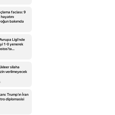
çlama faciası: 9
 hayatını
 yoğun bakımda
Avrupa Ligi'nde
yi 1-0 yenerek
stos'ta
ükleer silaha
izin verilmeyecek
s
anı: Trump'ın İran
atro diplomasisi