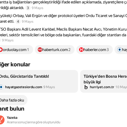
antta iş bağlantıları gerçekleştirildiği ifade edilen açıklamada, ziyaretçilere ça
ildiği aktarıldı.
3
9 Mayıs
yükelçi Orbay, Vali Ergün ve diğer protokol üyeleri Ordu Ticaret ve Sanayi 
aret etti.
4
9 Mayıs
SO Başkanı Adil Levent Karlıbel, Meclis Başkanı Necat Avcı, Yönetim Kurul
eleri, sektör temsilcileri ve bölge oda başkanları, fuardaki diğer stantları da z
9 Mayıs
orduolay.com
1
haberturk.com
2
haberler.com
3
ha
iğer konular
Ordu, Gürcistan'da Tanıtıldı!
Türkiye'den Bosna Hers
büyük ilgi
hayatgazetesiordu.com
9 Mayıs
hurriyet.com.tr
10 May
Daha fazla oku
anıt bulun
Yazeka
Arama sonuçlarına göre oluşturuldu