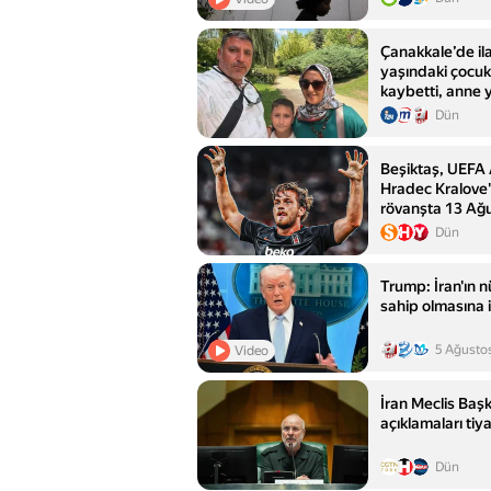
Çanakkale’de ila
yaşındaki çocuk
kaybetti, anne
Dün
Beşiktaş, UEFA 
Hradec Kralove'
rövanşta 13 Ağu
karşılaşacak
Dün
Trump: İran'ın n
sahip olmasına 
5 Ağusto
Video
İran Meclis Başk
açıklamaları tiy
Dün