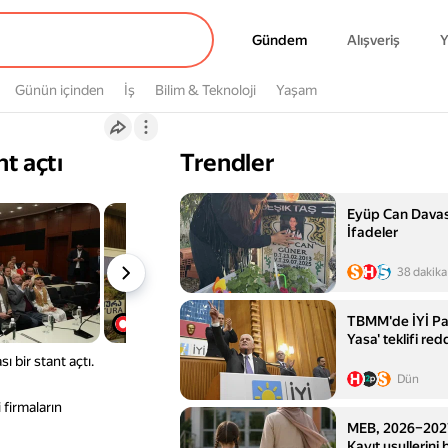
Gündem
Gündem
Alışveriş
Y
Günün içinden
İş
Bilim & Teknoloji
Yaşam
t açtı
Trendler
Eyüp Can Davas
İfadeler
38 dakika
TBMM'de İYİ Par
Yasa' teklifi red
 bir stant açtı.
Dün
 firmaların
MEB, 2026–2027 e
Kayıt usullerini 