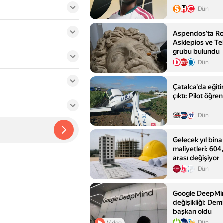
Dün
Aspendos'ta Ro
Asklepios ve Te
grubu bulundu
Dün
Çatalca'da eğiti
çıktı: Pilot öğre
Dün
Gelecek yıl bina
maliyetleri: 604
arası değişiyor
Dün
Google DeepMi
değişikliği: De
başkan oldu
Dün
Video