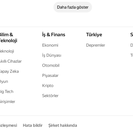
Daha fazla göster
Bilim &
İş & Finans
Türkiye
S
Teknoloji
Ekonomi
Depremler
D
eknoloji
İş Dünyası
T
kıllı Cihazlar
Otomobil
apay Zeka
Piyasalar
Oyun
Kripto
ig Tech
Sektörler
irişimler
sözleşmesi
Hata bildir
Şirket hakkında