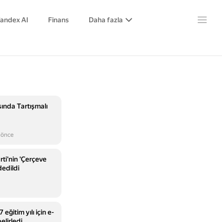
andex AI
Finans
Daha fazla
ında Tartışmalı
 önce
ti'nin 'Çerçeve
dedildi
ğitim yılı için e-
belirledi