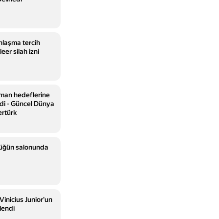
nlaşma tercih
leer silah izni
şman hedeflerine
ndi - Güncel Dünya
ertürk
düğün salonunda
inicius Junior'un
lendi