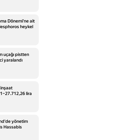
ma Dönemi'ne ait
lesphoros heykel
m uçağı pistten
nci yaralandı
 inşaat
,1–27.712,26 lira
nd'de yönetim
mis Hassabis