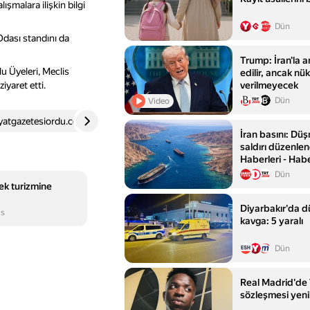
lışmalara ilişkin bilgi
Dün
Odası standını da
Trump: İran'la a
u Üyeleri, Meclis
edilir, ancak nük
iyaret etti.
verilmeyecek
Dün
Video
yatgazetesiordu.com
4
orduyorum.com
5
İran basını: Dü
saldırı düzenle
Haberleri - Hab
Dün
ek turizmine
Diyarbakır'da 
ıs
kavga: 5 yaralı
Dün
Real Madrid'de V
sözleşmesi yeni