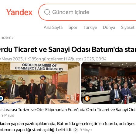
Ana Sayfa
Spor
Türkiye
Dünya
Siyaset
radasın
ündem
›
rdu Ticaret ve Sanayi Odası Batum'da stan
 Mayıs 2025, 11:08
Son güncelleme: 11 Ağustos 2025, 03:34
uslararası Turizm ve Otel Ekipmanları Fuarı'nda Ordu Ticaret ve Sanayi Odası
9 Mayıs
adan yapılan yazılı açıklamada, Batum'da gerçekleştirilen fuarda, oda üyesi
ıtımının yapıldığı stant açıldığı belirtildi.
2
9 Mayıs