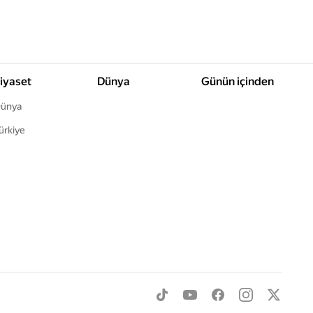
iyaset
Dünya
Günün içinden
ünya
ürkiye