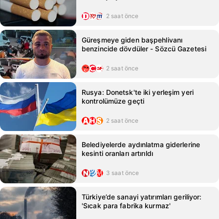
2 saat önce
Güreşmeye giden başpehlivanı
benzincide dövdüler - Sözcü Gazetesi
2 saat önce
Rusya: Donetsk'te iki yerleşim yeri
kontrolümüze geçti
2 saat önce
Belediyelerde aydınlatma giderlerine
kesinti oranları artırıldı
3 saat önce
Türkiye’de sanayi yatırımları geriliyor:
'Sıcak para fabrika kurmaz'