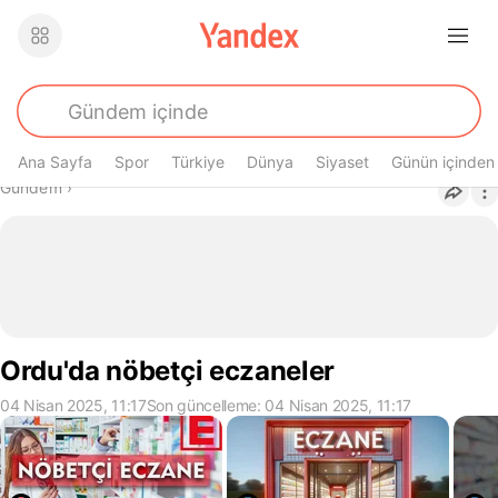
Ana Sayfa
Spor
Türkiye
Dünya
Siyaset
Günün içinden
Buradasın
Gündem
›
Ordu'da nöbetçi eczaneler
04 Nisan 2025, 11:17
Son güncelleme: 04 Nisan 2025, 11:17