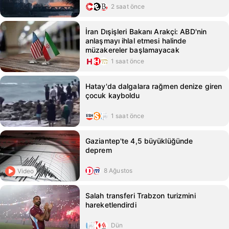
2 saat önce
İran Dışişleri Bakanı Arakçi: ABD'nin
anlaşmayı ihlal etmesi halinde
müzakereler başlamayacak
1 saat önce
Hatay'da dalgalara rağmen denize giren
çocuk kayboldu
1 saat önce
Gaziantep'te 4,5 büyüklüğünde
deprem
8 Ağustos
Video
Salah transferi Trabzon turizmini
hareketlendirdi
Dün