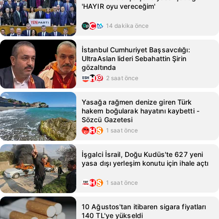
'HAYIR oyu vereceğim'
14 dakika önce
İstanbul Cumhuriyet Başsavcılığı:
UltraAslan lideri Sebahattin Şirin
gözaltında
2 saat önce
Yasağa rağmen denize giren Türk
hakem boğularak hayatını kaybetti -
Sözcü Gazetesi
1 saat önce
İşgalci İsrail, Doğu Kudüs'te 627 yeni
yasa dışı yerleşim konutu için ihale açtı
1 saat önce
10 Ağustos'tan itibaren sigara fiyatları
140 TL'ye yükseldi