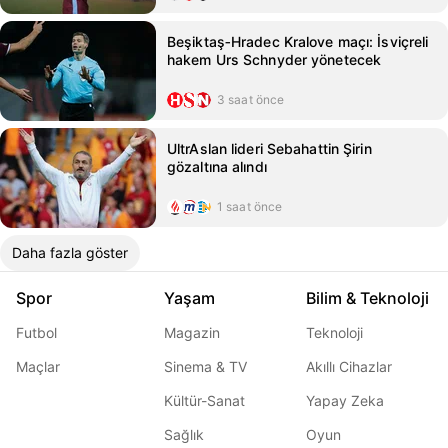
Beşiktaş‑Hradec Kralove maçı: İsviçreli
hakem Urs Schnyder yönetecek
3 saat önce
UltrAslan lideri Sebahattin Şirin
gözaltına alındı
1 saat önce
Daha fazla göster
Spor
Yaşam
Bilim & Teknoloji
Futbol
Magazin
Teknoloji
Maçlar
Sinema & TV
Akıllı Cihazlar
Kültür-Sanat
Yapay Zeka
Sağlık
Oyun