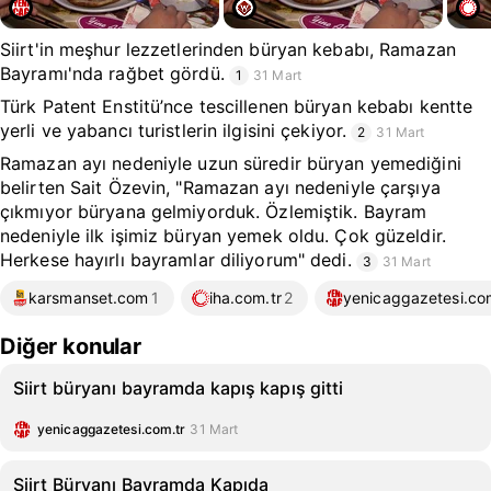
Siirt'in meşhur lezzetlerinden büryan kebabı, Ramazan
Bayramı'nda rağbet gördü.
1
31 Mart
Türk Patent Enstitü’nce tescillenen büryan kebabı kentte
yerli ve yabancı turistlerin ilgisini çekiyor.
2
31 Mart
Ramazan ayı nedeniyle uzun süredir büryan yemediğini
belirten Sait Özevin, "Ramazan ayı nedeniyle çarşıya
çıkmıyor büryana gelmiyorduk. Özlemiştik. Bayram
nedeniyle ilk işimiz büryan yemek oldu. Çok güzeldir.
Herkese hayırlı bayramlar diliyorum" dedi.
3
31 Mart
karsmanset.com
1
iha.com.tr
2
yenicaggazetesi.co
Diğer konular
Siirt büryanı bayramda kapış kapış gitti
yenicaggazetesi.com.tr
31 Mart
Siirt Büryanı Bayramda Kapıda