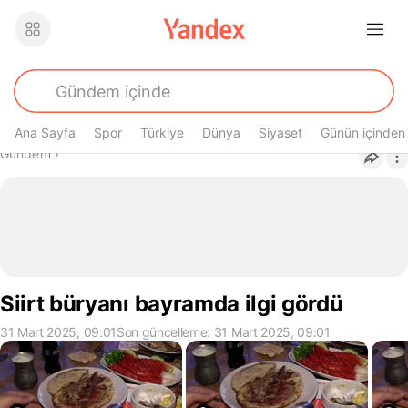
Ana Sayfa
Spor
Türkiye
Dünya
Siyaset
Günün içinden
Buradasın
Gündem
›
Siirt büryanı bayramda ilgi gördü
31 Mart 2025, 09:01
Son güncelleme: 31 Mart 2025, 09:01