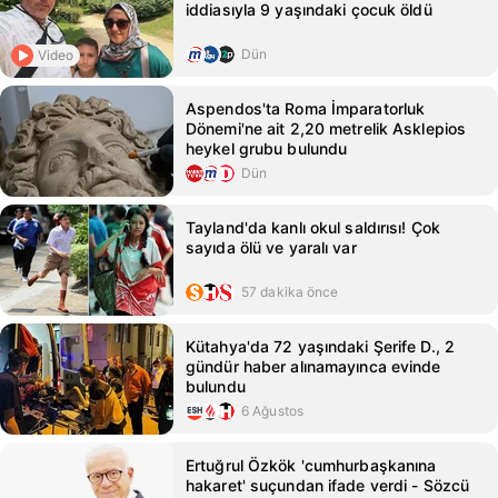
iddiasıyla 9 yaşındaki çocuk öldü
Dün
Video
Aspendos'ta Roma İmparatorluk
Dönemi'ne ait 2,20 metrelik Asklepios
heykel grubu bulundu
Dün
Tayland'da kanlı okul saldırısı! Çok
sayıda ölü ve yaralı var
57 dakika önce
Kütahya'da 72 yaşındaki Şerife D., 2
gündür haber alınamayınca evinde
bulundu
6 Ağustos
Ertuğrul Özkök 'cumhurbaşkanına
hakaret' suçundan ifade verdi - Sözcü