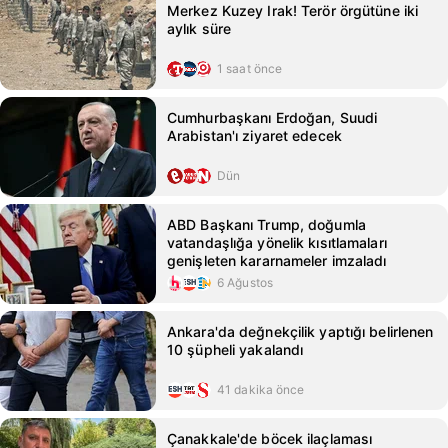
Merkez Kuzey Irak! Terör örgütüne iki
aylık süre
1 saat önce
Cumhurbaşkanı Erdoğan, Suudi
Arabistan'ı ziyaret edecek
Dün
ABD Başkanı Trump, doğumla
vatandaşlığa yönelik kısıtlamaları
genişleten kararnameler imzaladı
6 Ağustos
Ankara'da değnekçilik yaptığı belirlenen
10 şüpheli yakalandı
41 dakika önce
Çanakkale'de böcek ilaçlaması