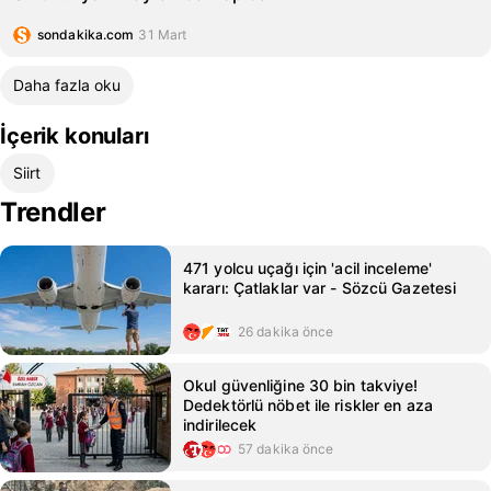
sondakika.com
31 Mart
Daha fazla oku
İçerik konuları
Siirt
Trendler
471 yolcu uçağı için 'acil inceleme'
kararı: Çatlaklar var - Sözcü Gazetesi
26 dakika önce
Okul güvenliğine 30 bin takviye!
Dedektörlü nöbet ile riskler en aza
indirilecek
57 dakika önce