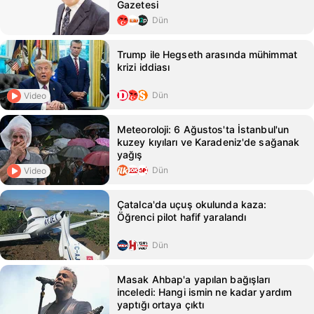
Gazetesi
Dün
Trump ile Hegseth arasında mühimmat
krizi iddiası
Dün
Video
Meteoroloji: 6 Ağustos'ta İstanbul'un
kuzey kıyıları ve Karadeniz'de sağanak
yağış
Dün
Video
Çatalca'da uçuş okulunda kaza:
Öğrenci pilot hafif yaralandı
Dün
Masak Ahbap'a yapılan bağışları
inceledi: Hangi ismin ne kadar yardım
yaptığı ortaya çıktı