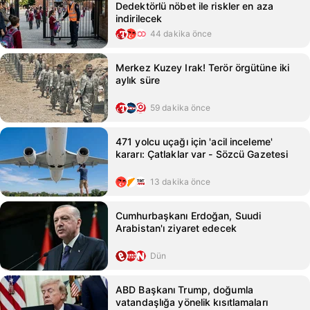
Dedektörlü nöbet ile riskler en aza
indirilecek
44 dakika önce
Merkez Kuzey Irak! Terör örgütüne iki
aylık süre
59 dakika önce
471 yolcu uçağı için 'acil inceleme'
kararı: Çatlaklar var - Sözcü Gazetesi
13 dakika önce
Cumhurbaşkanı Erdoğan, Suudi
Arabistan'ı ziyaret edecek
Dün
ABD Başkanı Trump, doğumla
vatandaşlığa yönelik kısıtlamaları