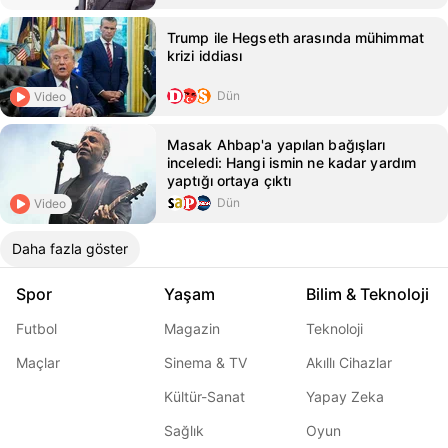
Trump ile Hegseth arasında mühimmat
krizi iddiası
Dün
Video
Masak Ahbap'a yapılan bağışları
inceledi: Hangi ismin ne kadar yardım
yaptığı ortaya çıktı
Dün
Video
Daha fazla göster
Spor
Yaşam
Bilim & Teknoloji
Futbol
Magazin
Teknoloji
Maçlar
Sinema & TV
Akıllı Cihazlar
Kültür-Sanat
Yapay Zeka
Sağlık
Oyun