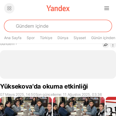
Ana Sayfa
Spor
Türkiye
Dünya
Siyaset
Günün içinden
Buradasın
Gündem
›
Yüksekova'da okuma etkinliği
07 Mayıs 2025, 14:50
Son güncelleme: 11 Ağustos 2025, 03:36