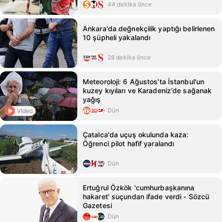
44 dakika önce
Ankara'da değnekçilik yaptığı belirlenen
10 şüpheli yakalandı
28 dakika önce
Meteoroloji: 6 Ağustos'ta İstanbul'un
kuzey kıyıları ve Karadeniz'de sağanak
yağış
Dün
Video
Çatalca'da uçuş okulunda kaza:
Öğrenci pilot hafif yaralandı
Dün
Ertuğrul Özkök 'cumhurbaşkanına
hakaret' suçundan ifade verdi - Sözcü
Gazetesi
Dün