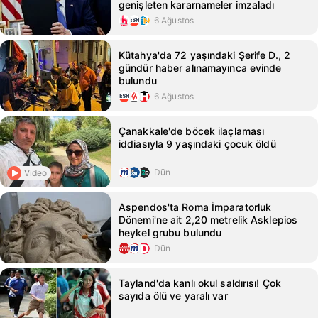
genişleten kararnameler imzaladı
6 Ağustos
Kütahya'da 72 yaşındaki Şerife D., 2
gündür haber alınamayınca evinde
bulundu
6 Ağustos
Çanakkale'de böcek ilaçlaması
iddiasıyla 9 yaşındaki çocuk öldü
Dün
Video
Aspendos'ta Roma İmparatorluk
Dönemi'ne ait 2,20 metrelik Asklepios
heykel grubu bulundu
Dün
Tayland'da kanlı okul saldırısı! Çok
sayıda ölü ve yaralı var